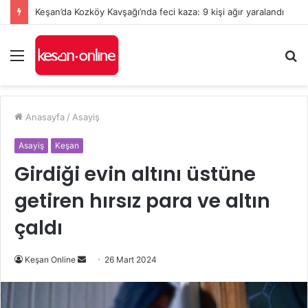
Keşan’da Kozköy Kavşağı’nda feci kaza: 9 kişi ağır yaralandı
Menü
A
y
...
Anasayfa
/
Asayiş
Asayiş
Keşan
Girdiği evin altını üstüne
getiren hırsız para ve altın
çaldı
Bir
Keşan Online
26 Mart 2024
e-
posta