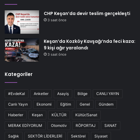
CHP Keşan’da devir teslim gerçekleşti
3 saat önce
Keşan’da Kozköy Kavşağı’nda feci kaza:
9 kişi ağır yaralandı
3 saat önce
Kategoriler
#EvdeKal
Anketler
Asayiş
Bölge
CANLI YAYIN
Canlı Yayın
Ekonomi
Eğitim
Genel
Gündem
Haberler
Keşan
KÜLTÜR
Kültür/Sanat
MERAK EDİYORUM
Otomotiv
RÖPORTAJ
SANAT
Sağlık
SEKTÖR LİDERLERİ
Sektörel
Siyaset