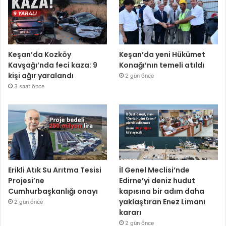
Keşan’da Kozköy
Keşan’da yeni Hükümet
Kavşağı’nda feci kaza: 9
Konağı’nın temeli atıldı
kişi ağır yaralandı
2 gün önce
3 saat önce
Erikli Atık Su Arıtma Tesisi
İl Genel Meclisi’nde
Projesi’ne
Edirne’yi deniz hudut
Cumhurbaşkanlığı onayı
kapısına bir adım daha
yaklaştıran Enez Limanı
2 gün önce
kararı
2 gün önce