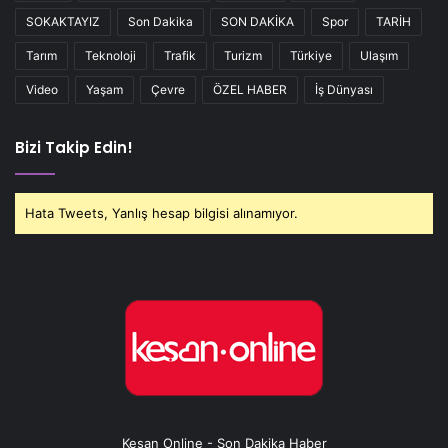
SOKAKTAYIZ
Son Dakika
SON DAKİKA
Spor
TARİH
Tarım
Teknoloji
Trafik
Turizm
Türkiye
Ulaşım
Video
Yaşam
Çevre
ÖZEL HABER
İş Dünyası
Bizi Takip Edin!
Hata Tweets, Yanlış hesap bilgisi alınamıyor.
Keşan Online - Son Dakika Haber