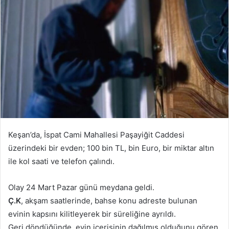
göndermek
Keşan’da, İspat Cami Mahallesi Paşayiğit Caddesi
üzerindeki bir evden; 100 bin TL, bin Euro, bir miktar altın
ile kol saati ve telefon çalındı.
Olay 24 Mart Pazar günü meydana geldi.
Ç.K
, akşam saatlerinde, bahse konu adreste bulunan
evinin kapsını kilitleyerek bir süreliğine ayrıldı.
Geri döndüğünde, evin içerisinin dağılmış olduğunu gören