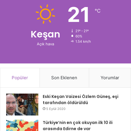
21
℃
Keşan
21º - 21º
60%
1.54 km/h
Açık hava
Popüler
Son Eklenen
Yorumlar
Eski Keşan Vaizesi Özlem Güneş, eşi
tarafından öldürüldü
5 Eylül 2020
Türkiye’nin en çok okuyan ilk 10 ili
arasında Edirne de var