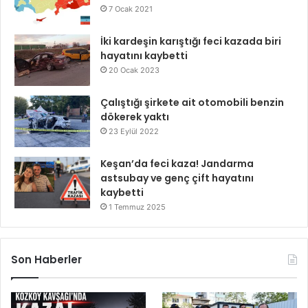
7 Ocak 2021
İki kardeşin karıştığı feci kazada biri
hayatını kaybetti
20 Ocak 2023
Çalıştığı şirkete ait otomobili benzin
dökerek yaktı
23 Eylül 2022
Keşan’da feci kaza! Jandarma
astsubay ve genç çift hayatını
kaybetti
1 Temmuz 2025
Son Haberler