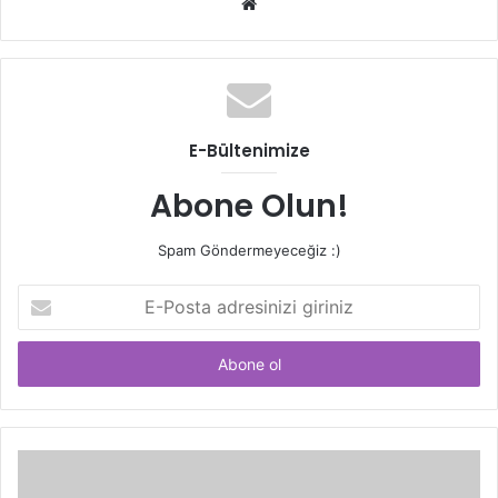
Web
sitesi
E-Bültenimize
Abone Olun!
Spam Göndermeyeceğiz :)
E-
Posta
adresinizi
giriniz