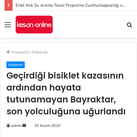
Erikli Atık Su Arıtma Tesisi Projesi’ne Cumhurbaşkanlığı onayı
Menü
A
y
...
Anasayfa
/
Haberler
Haberler
Geçirdiği bisiklet kazasının
ardından hayata
tutunamayan Bayraktar,
son yolculuğuna uğurlandı
Bir
admin
30 Kasım 2020
e-