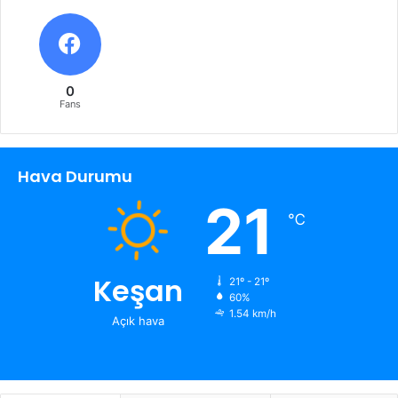
0
Fans
Hava Durumu
21
℃
Keşan
21º - 21º
60%
1.54 km/h
Açık hava