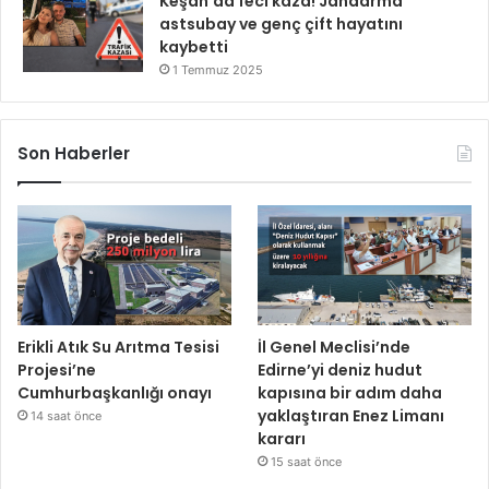
Keşan’da feci kaza! Jandarma
astsubay ve genç çift hayatını
kaybetti
1 Temmuz 2025
Son Haberler
Erikli Atık Su Arıtma Tesisi
İl Genel Meclisi’nde
Projesi’ne
Edirne’yi deniz hudut
Cumhurbaşkanlığı onayı
kapısına bir adım daha
yaklaştıran Enez Limanı
14 saat önce
kararı
15 saat önce