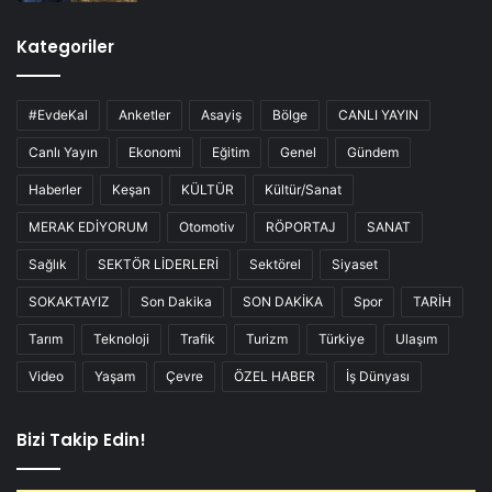
Kategoriler
#EvdeKal
Anketler
Asayiş
Bölge
CANLI YAYIN
Canlı Yayın
Ekonomi
Eğitim
Genel
Gündem
Haberler
Keşan
KÜLTÜR
Kültür/Sanat
MERAK EDİYORUM
Otomotiv
RÖPORTAJ
SANAT
Sağlık
SEKTÖR LİDERLERİ
Sektörel
Siyaset
SOKAKTAYIZ
Son Dakika
SON DAKİKA
Spor
TARİH
Tarım
Teknoloji
Trafik
Turizm
Türkiye
Ulaşım
Video
Yaşam
Çevre
ÖZEL HABER
İş Dünyası
Bizi Takip Edin!