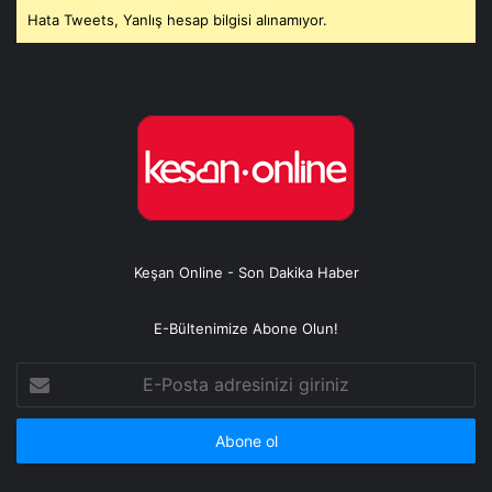
Hata Tweets, Yanlış hesap bilgisi alınamıyor.
Keşan Online - Son Dakika Haber
E-Bültenimize Abone Olun!
E-
Posta
adresinizi
giriniz