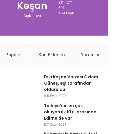
Keşan
21º - 21º
60%
1.54 km/h
Açık hava
Popüler
Son Eklenen
Yorumlar
Eski Keşan Vaizesi Özlem
Güneş, eşi tarafından
öldürüldü
5 Eylül 2020
Türkiye’nin en çok
okuyan ilk 10 ili arasında
Edirne de var
7 Ocak 2021