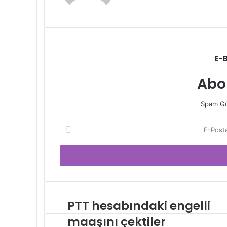
E-
Abo
Spam Gö
E-
Posta
adresinizi
giriniz
PTT hesabındaki engelli
maaşını çektiler