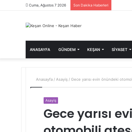
Cuma, Ağustos 7 2026
Son Dakika Haberleri
ANASAYFA
GÜNDEM
KEŞAN
SIYASET
Anasayfa
/
Asayiş
/
Gece yarısı evin önündeki otomobi
Asayiş
Gece yarısı ev
otomobili ateş