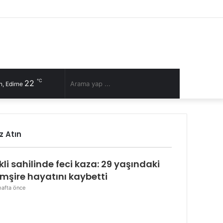
Facebook
Twitter
YouTube
Instagram
RSS
Kayıt
Rastgele
Kenar
Ol
Makale
Bölmesi
℃
22
Rastgele
Arama
, Edirne
Makale
yap
z Atın
...
alı
ikli sahilinde feci kaza: 29 yaşındaki
mşire hayatını kaybetti
hafta önce