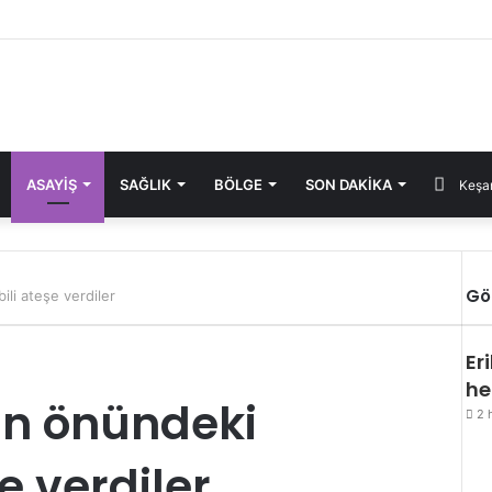
ASAYIŞ
SAĞLIK
BÖLGE
SON DAKIKA
Keşan
Gö
li ateşe verdiler
Kap
Er
he
in önündeki
2 
e verdiler