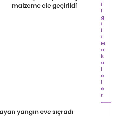
İ
malzeme ele geçirildi
l
g
i
l
i
M
a
k
a
l
e
l
e
r
ayan yangın eve sıçradı