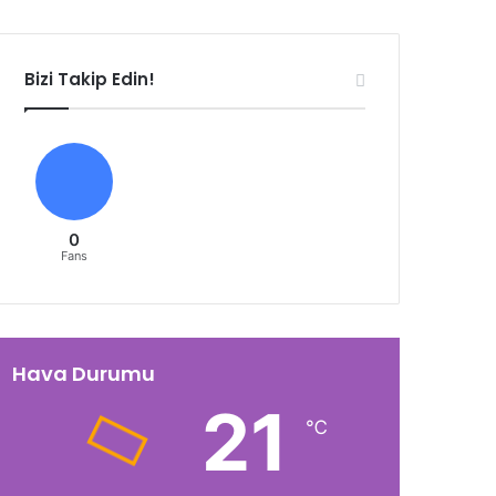
Bizi Takip Edin!
0
Fans
Hava Durumu
21
℃