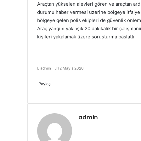
Araçtan yükselen alevleri gören ve araçtan ard
durumu haber vermesi üzerine bölgeye itfaiye 
bölgeye gelen polis ekipleri de güvenlik önlemi
Araç yangını yaklaşık 20 dakikalık bir çalışma
kişileri yakalamak üzere soruşturma başlattı.
Bir
admin
12 Mayıs 2020
e-
Facebook
Twitter
LinkedIn
Tumblr
Pinterest
Reddit
VKontakte
Odnoklassniki
Pocket
Messenger
Messenger
WhatsApp
Telegram
posta
Paylaş
göndermek
Facebook
Twitter
LinkedIn
Tumblr
Pinterest
Reddit
VKontakte
Odnoklassniki
Pocket
E-
Yazdır
Posta
ile
paylaş
admin
Web
sitesi