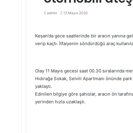
Bir
admin
12 Mayıs 2020
e-
Facebook
Twitter
LinkedIn
Tumblr
Pinterest
Reddit
VKontakte
Odnoklassniki
Pocket
Messenger
Messenger
WhatsApp
Telegram
posta
göndermek
Keşan’da gece saatlerinde bir aracın yanına gele
verip kaçtı. İtfaiyenin söndürdüğü araç kullanıl
Olay 11 Mayıs gecesi saat 00.30 sıralarında mey
Hıdırağa Sokak, Selvili Apartmanı önünde park ha
yaklaştı.
Edinilen bilgiye göre şahıslar, aracın ön tarafı
yerinden hızla uzaklaştı.