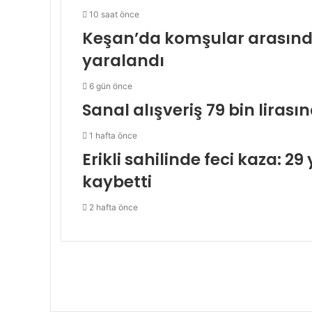
10 saat önce
Keşan’da komşular arasındak
yaralandı
6 gün önce
Sanal alışveriş 79 bin lirası
1 hafta önce
Erikli sahilinde feci kaza: 
kaybetti
2 hafta önce