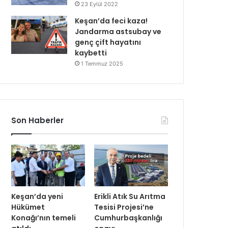
23 Eylül 2022
Keşan’da feci kaza!
Jandarma astsubay ve
genç çift hayatını
kaybetti
1 Temmuz 2025
Son Haberler
Keşan’da yeni
Erikli Atık Su Arıtma
Hükümet
Tesisi Projesi’ne
Konağı’nın temeli
Cumhurbaşkanlığı