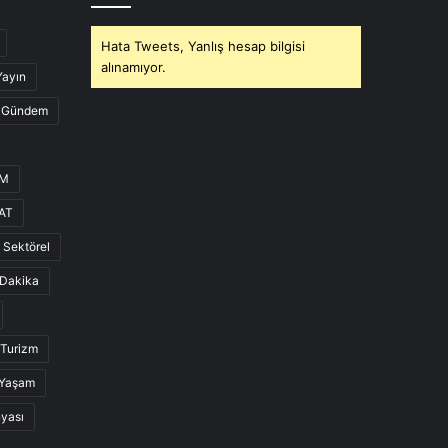
Hata Tweets, Yanlış hesap bilgisi
alınamıyor.
Yayın
Gündem
UM
AT
Sektörel
Dakika
Turizm
Yaşam
nyası