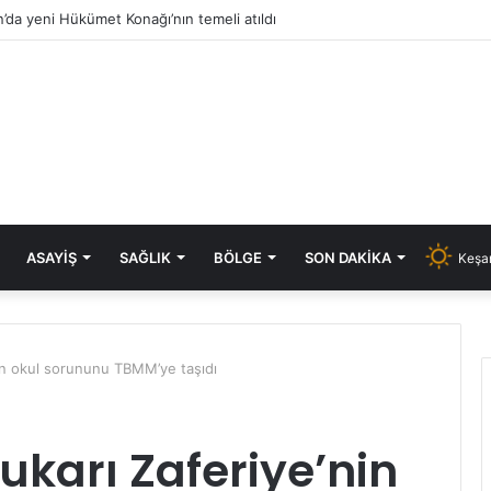
’da yeni Hükümet Konağı’nın temeli atıldı
ASAYIŞ
SAĞLIK
BÖLGE
SON DAKIKA
Keşan
nin okul sorununu TBMM’ye taşıdı
ukarı Zaferiye’nin