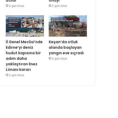
atıldı
onayı
2 gün önce
2 gün önce
İl Genel Meclisi’nde
Keşan’da otluk
Edirne’yi deniz
alanda başlayan
hudut kapısına bir
yangın eve sıçradı
adım daha
2 gün önce
yaklaştıran Enez
Limanı kararı
2 gün önce