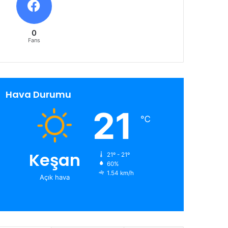
0
Fans
Hava Durumu
21
℃
Keşan
21º - 21º
60%
1.54 km/h
Açık hava