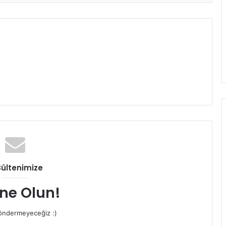
Bültenimize
ne Olun!
ndermeyeceğiz :)