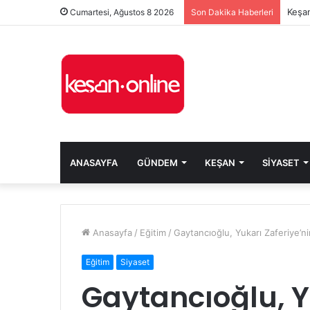
Keşan
Cumartesi, Ağustos 8 2026
Son Dakika Haberleri
ANASAYFA
GÜNDEM
KEŞAN
SIYASET
Anasayfa
/
Eğitim
/
Gaytancıoğlu, Yukarı Zaferiye’
Eğitim
Siyaset
Gaytancıoğlu, Y