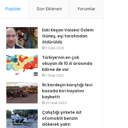
Popüler
Son Eklenen
Yorumlar
Eski Keşan Vaizesi Özlem
Güneş, eşi tarafından
öldürüldü
5 Eylül 2020
Türkiye’nin en çok
okuyan ilk 10 ili arasında
Edirne de var
7 Ocak 2021
İki kardeşin karıştığı feci
kazada biri hayatını
kaybetti
20 Ocak 2023
Çalıştığı şirkete ait
otomobili benzin
dökerek yaktı