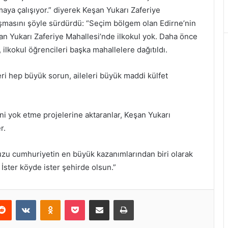
aya çalışıyor.” diyerek Keşan Yukarı Zaferiye
masını şöyle sürdürdü: “Seçim bölgem olan Edirne’nin
an Yukarı Zaferiye Mahallesi’nde ilkokul yok. Daha önce
 ilkokul öğrencileri başka mahallelere dağıtıldı.
ri hep büyük sorun, aileleri büyük maddi külfet
’ni yok etme projelerine aktaranlar, Keşan Yukarı
r.
zu cumhuriyetin en büyük kazanımlarından biri olarak
İster köyde ister şehirde olsun.”
erest
Reddit
VKontakte
Odnoklassniki
Pocket
E-Posta ile paylaş
Yazdır