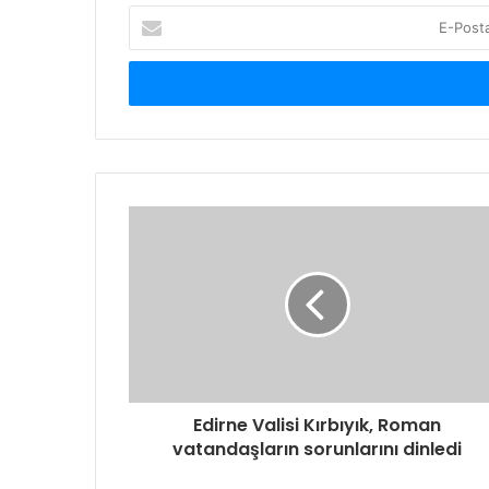
E-
Posta
adresinizi
giriniz
Edirne Valisi Kırbıyık, Roman
vatandaşların sorunlarını dinledi