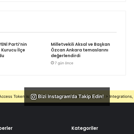
YENİ Parti’nin
Milletvekili Aksal ve Başkan
 Kurucu İlçe
Özcan Ankara temaslarını
du
değerlendirdi
7 gün önce
Bizi Instagram'da Takip Edin!
ccess Token is expired, Go to the Theme options page > Integrations, t
erler
Kategoriler