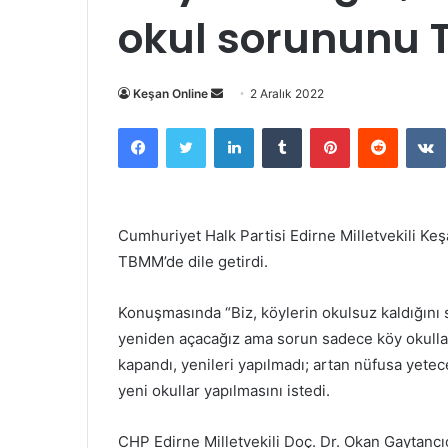
okul sorununu 
Bir
Keşan Online
2 Aralık 2022
e-
Facebook
Twitter
LinkedIn
Tumblr
Pinterest
Reddit
posta
göndermek
Cumhuriyet Halk Partisi Edirne Milletvekili Ke
TBMM’de dile getirdi.
Konuşmasında “Biz, köylerin okulsuz kaldığını sü
yeniden açacağız ama sorun sadece köy okulları
kapandı, yenileri yapılmadı; artan nüfusa yetec
yeni okullar yapılmasını istedi.
CHP Edirne Milletvekili Doç. Dr. Okan Gaytancı