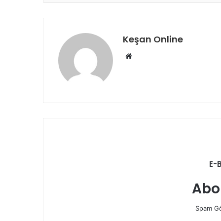
Keşan Online
Web
sitesi
E-
Abo
Spam Gö