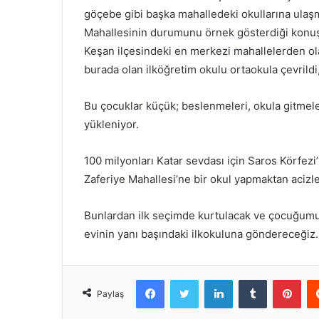
göçebe gibi başka mahalledeki okullarına ulaşm
Mahallesinin durumunu örnek gösterdiği konuş
Keşan ilçesindeki en merkezi mahallelerden ol
burada olan ilköğretim okulu ortaokula çevrildi,
Bu çocuklar küçük; beslenmeleri, okula gitmele
yükleniyor.
100 milyonları Katar sevdası için Saros Körfezi
Zaferiye Mahallesi’ne bir okul yapmaktan acizle
Bunlardan ilk seçimde kurtulacak ve çocuğumu
evinin yanı başındaki ilkokuluna göndereceğiz. 
Facebook
Twitter
LinkedIn
Tumblr
Pint
Paylaş