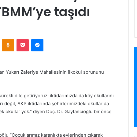
TBMM’ye taşıdı
VKontakte
Odnoklassniki
Pocket
Messenger
şan Yukarı Zaferiye Mahallesinin ilkokul sorununu
rekli dile getiriyoruz; iktidarımızda da köy okullarını
 değil, AKP iktidarında şehirlerimizdeki okullar da
ek okullar yok.” diyen Doç. Dr. Gaytancıoğlu bir önce
oğlu “Çocuklarımız karanlıkta evlerinden çıkarak