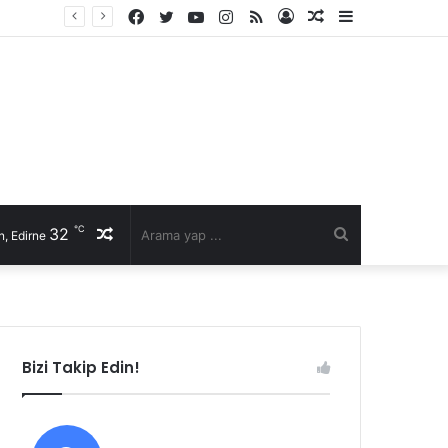
Facebook
Twitter
YouTube
Instagram
RSS
Kayıt
Rastgele
Kenar
Ol
Makale
Bölmesi
℃
32
Rastgele
Arama
, Edirne
Makale
yap
...
Bizi Takip Edin!