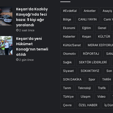
Keşan’da Kozköy
#EvdeKal
Anketler
Asayiş
Kavşağı’nda feci
kaza: 9 kişi ağır
Bölge
CANLI YAYIN
Canlı 
yaralandı
Ekonomi
Eğitim
Genel
2 saat önce
Haberler
Keşan
KÜLTÜR
Keşan’da yeni
Hükümet
Kültür/Sanat
MERAK EDİYOR
Konağı’nın temeli
Otomotiv
RÖPORTAJ
SAN
atıldı
2 gün önce
Sağlık
SEKTÖR LİDERLERİ
Siyaset
SOKAKTAYIZ
Son 
SON DAKİKA
Spor
TARİH
Tarım
Teknoloji
Trafik
Türkiye
Ulaşım
Video
Çevre
ÖZEL HABER
İş Dü