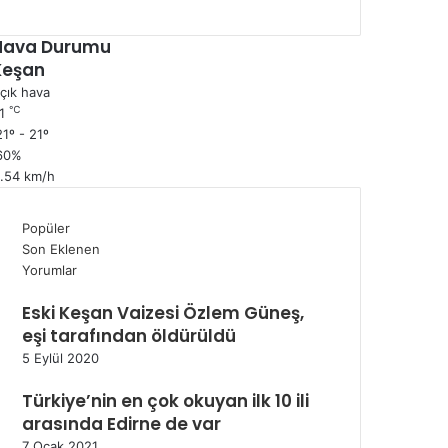
Hava Durumu
Keşan
çık hava
℃
1
1º - 21º
60%
1.54 km/h
Popüler
Son Eklenen
Yorumlar
Eski Keşan Vaizesi Özlem Güneş,
eşi tarafından öldürüldü
5 Eylül 2020
Türkiye’nin en çok okuyan ilk 10 ili
arasında Edirne de var
7 Ocak 2021