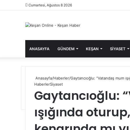
Cumartesi, Ağustos 8 2026
ANASAYFA
GÜNDEM
KEŞAN
SIYASET
Anasayfa
/
Haberler
/
Gaytancıoğlu: “Vatandaş mum ışığ
Haberler
Siyaset
Gaytancıoğlu:
ışığında oturup
kenarında mı y