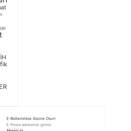
nat
iv
ERİ
t
İH
fik
m
ER
E-Bültenimize Abone Olun!
E-
Posta