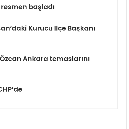
 resmen başladı
eşan’daki Kurucu İlçe Başkanı
n Özcan Ankara temaslarını
 CHP’de