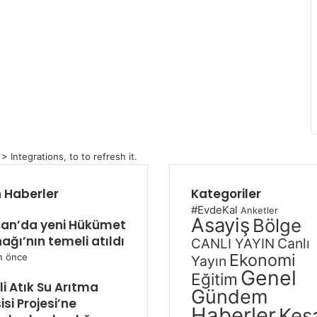
Integrations, to to refresh it.
 Haberler
Kategoriler
#EvdeKal
Anketler
Asayiş
Bölge
an’da yeni Hükümet
ağı’nın temeli atıldı
Canlı
CANLI YAYIN
Ekonomi
n önce
Yayın
Genel
Eğitim
kli Atık Su Arıtma
Gündem
isi Projesi’ne
Haberler
Keş