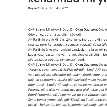
Bir
Keşan Online
17 Eylül 2021
Facebook
Twitter
LinkedIn
Tumblr
Pinterest
Reddit
VKontakte
Odnoklassniki
Pocket
Messenger
Messenger
WhatsApp
Telegram
e-
posta
göndermek
CHP Edirne Milletvekili Doç. Dr.
Okan Gaytancıoğlu
, 
ödeyemez duruma geldiğini söyledi.
AK Parti’nin elektriği lüks tüketim haline getirdiğini b
oturup, dere kenarında mı çamaşır yıkasın? Ya da telli 
AK Parti’nin ülke ekonomisini yandaşlarına talan ettird
kadar vatandaştan ne var ne yok almaya çalıştığını be
bile bu kadar soygun olmamıştır”
dedi.
CHP Edirne Milletvekili Doç. Dr.
Okan Gaytancıoğlu
aç
“Karanlık yayan ampulü AKP’de gördük. Şimdi AKP saye
yani uçacağımız söylenen tek adam yönetiminde, elektri
dağıtım şirketlerine arpalık gibi özelleştirmeler yapıl
öder’ dedik. Şimdi AKP dağıtım şirketleri ne isterse 
Faturayı eline alan vatandaşımız açık gizli haraç gib
Enerji Fonundan KDV’sine ne var ne yok faturaya ekl
Şimdi bunlar yetmezmiş gibi TEİAŞ’ı da özelleştirip v
olacak. Tarlasında, evinde, işyerinde kullandığı elektr