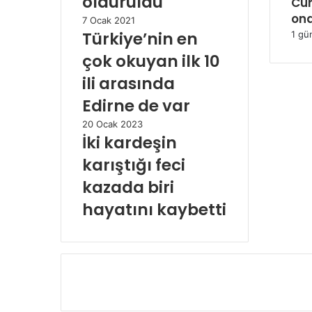
öldürüldü
Cu
ona
7 Ocak 2021
Türkiye’nin en
1 gü
çok okuyan ilk 10
ili arasında
Edirne de var
20 Ocak 2023
İki kardeşin
karıştığı feci
kazada biri
hayatını kaybetti