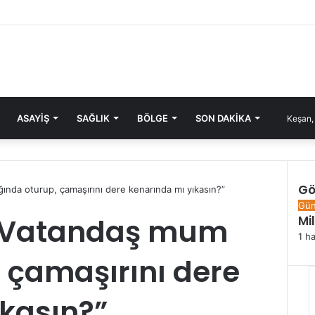
ASAYIŞ
SAĞLIK
BÖLGE
SON DAKIKA
Keşan,
Gö
ında oturup, çamaşırını dere kenarında mı yıkasın?”
Kapa
Gü
 “Vatandaş mum
Mi
1 h
, çamaşırını dere
ıkasın?”