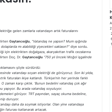
A
2
elektriğe gelen zamlarla vatandaşın artık faturalarını
2
elirten
Gaytancıoğlu
,
“Vatandaş ne yapsın? Mum ışığında
dolaplarda mı alabildiği yiyecekleri saklasın?”
diye sordu.
iği için elektrikten doğalgaza, akaryakıttan trafik cezalarına
lirten Doç. Dr.
Gaytancıoğlu
“750 yıl önceki Moğol işgalinde
ıklamasını şöyle sürdürdü:
sinde vatandaşı soyan elektriği de görüyoruz. Son iki yılda,
k faturaları ikiye katlandı. Türkiye’nin her yerinde farklı
dı. O zaman karşı çıktık. ‘Bunun bedelini vatandaş çok ağır
onu yapıyor. Bu arada vatandaş soyuluyor.
i ödemeleri görüyor. TRT payından, sayaç okuma bedeline,
enip duruyor.
atandaşı daha da soymak istiyorlar. Olan yine vatandaşa
iğin faturası katlanarak artacak.