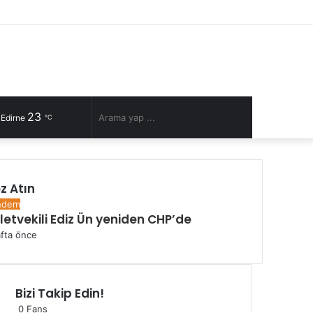
Facebook
Twitter
YouTube
Instagram
RSS
Kayıt
Rastgele
Kenar
Ol
Makale
Bölmesi
23
Rastgele
Arama
 Edirne
℃
Makale
yap
z Atın
...
lı
ndem
lletvekili Ediz Ün yeniden CHP’de
afta önce
Bizi Takip Edin!
0
Fans