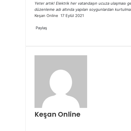
Yeter artık! Elektrik her vatandaşın ucuza ulaşması g
düzenleme adı altında yapılan soygunlardan kurtulman
Bir
Keşan Online
17 Eylül 2021
Facebook
Twitter
LinkedIn
Tumblr
Pinterest
Reddit
VKontakte
Odnoklassniki
Pocket
Messenger
Messenger
WhatsApp
Telegram
e-
posta
Paylaş
Facebook
Twitter
LinkedIn
Tumblr
Pinterest
Reddit
VKontakte
Odnoklassniki
Pocket
E-
Yazdır
göndermek
Posta
ile
paylaş
Keşan Online
Web
sitesi