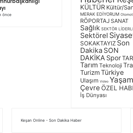
mhurbaşkanlığı
KÜLTÜR
Kültür/Sa
yı
MERAK EDİYORUM
n önce
Otomot
RÖPORTAJ
SANAT
Sağlık
SEKTÖR LİDERL
Siyase
Sektörel
Son
SOKAKTAYIZ
Dakika
SON
DAKİKA
Spor
TAR
Tarım
Tra
Teknoloji
Türkiye
Turizm
Yaşa
Ulaşım
Video
Çevre
ÖZEL HAB
İş Dünyası
Keşan Online - Son Dakika Haber