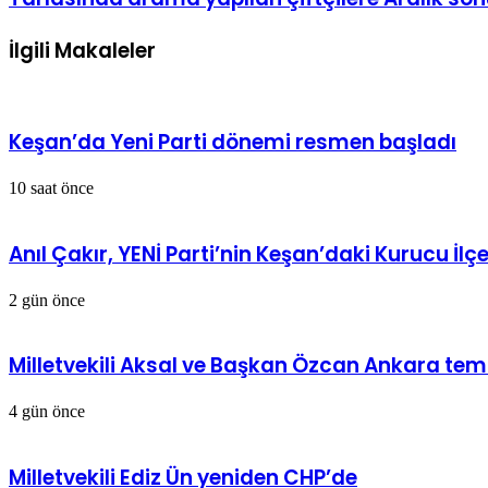
İlgili Makaleler
Keşan’da Yeni Parti dönemi resmen başladı
10 saat önce
Anıl Çakır, YENİ Parti’nin Keşan’daki Kurucu İlç
2 gün önce
Milletvekili Aksal ve Başkan Özcan Ankara tem
4 gün önce
Milletvekili Ediz Ün yeniden CHP’de