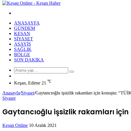
Arama
yap
ANASAYFA
...
GÜNDEM
KEŞAN
SIYASET
ASAYIŞ
SAĞLIK
BÖLGE
SON DAKIKA
Arama
Rastgele
yap
Makale
℃
...
Keşan, Edirne
21
Anasayfa
/
Siyaset
/
Gaytancıoğlu işsizlik rakamları için konuştu: “TÜİK
Siyaset
Gaytancıoğlu işsizlik rakamları için 
Bir
Keşan Online
10 Aralık 2021
Facebook
Twitter
LinkedIn
Tumblr
Pinterest
Reddit
VKontakte
Odnoklassniki
Pocket
Messenger
Messenger
WhatsApp
Telegram
e-