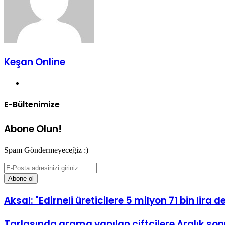
Keşan Online
Web
sitesi
E-Bültenimize
Abone Olun!
Spam Göndermeyeceğiz :)
E-
Posta
adresinizi
giriniz
Aksal: "Edirneli üreticilere 5 milyon 71 bin lira 
Tarlasında arama yapılan çiftçilere Aralık s