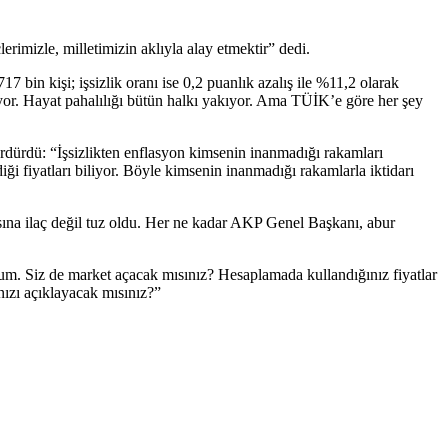
imizle, milletimizin aklıyla alay etmektir” dedi.
7 bin kişi; işsizlik oranı ise 0,2 puanlık azalış ile %11,2 olarak
iyor. Hayat pahalılığı bütün halkı yakıyor. Ama TÜİK’e göre her şey
dürdü: “İşsizlikten enflasyon kimsenin inanmadığı rakamları
iği fiyatları biliyor. Böyle kimsenin inanmadığı rakamlarla iktidarı
asına ilaç değil tuz oldu. Her ne kadar AKP Genel Başkanı, abur
m. Siz de market açacak mısınız? Hesaplamada kullandığınız fiyatlar
ınızı açıklayacak mısınız?”