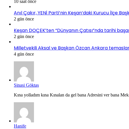
10 saat önce
Anıl Çakır, YENİ Parti’nin Keşan’daki Kurucu İlçe Baş
2 gün önce
Keşan DOÇEK’ten “Dünyanın Çatısı”nda tarihi başarı:
2 gün önce
Milletvekili Aksal ve Başkan Özcan Ankara temaslar
4 gün önce
Şinasi Göktaş
Kına yolladım kına Kınalan da gel bana Adresini ver bana Mek.
Hanife