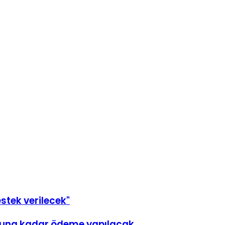
destek verilecek"
onuna kadar ödeme yapılacak