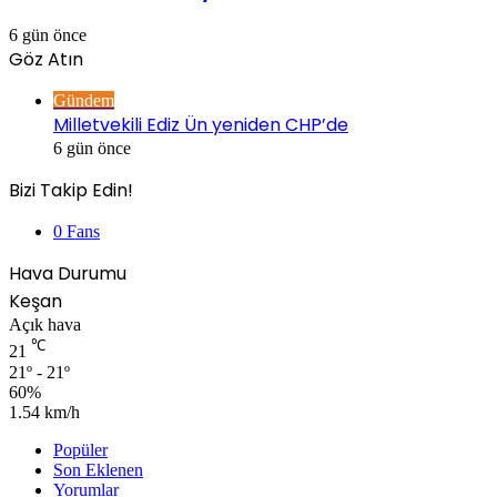
6 gün önce
Göz Atın
Kapalı
Gündem
Milletvekili Ediz Ün yeniden CHP’de
6 gün önce
Bizi Takip Edin!
0
Fans
Hava Durumu
Keşan
Açık hava
℃
21
21º - 21º
60%
1.54 km/h
Popüler
Son Eklenen
Yorumlar