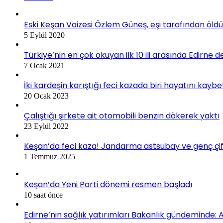
Eski Keşan Vaizesi Özlem Güneş, eşi tarafından öldü
5 Eylül 2020
Türkiye’nin en çok okuyan ilk 10 ili arasında Edirne d
7 Ocak 2021
İki kardeşin karıştığı feci kazada biri hayatını kaybe
20 Ocak 2023
Çalıştığı şirkete ait otomobili benzin dökerek yaktı
23 Eylül 2022
Keşan’da feci kaza! Jandarma astsubay ve genç çif
1 Temmuz 2025
Keşan’da Yeni Parti dönemi resmen başladı
10 saat önce
Edirne’nin sağlık yatırımları Bakanlık gündeminde: A