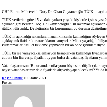
posta
göndermek
CHP Edirne Milletvekili Doç. Dr. Okan Gaytancıoğlu TÜİK’in açıkladığı
TÜİK verilerine göre 15 ve daha yukarı yaştaki kişilerde işsiz sayısı 2
açıklandığını belirten Doç. Dr. Gaytancıoğlu “Bu rakamlar açıklanan 
güllük gülistanlık. Devletimizin bir kurumunun bu duruma düşürülmes
TÜİK’in açıkladığı rakamlara inanan kimsenin kalmadığını söyleyen C
açıklayarak iktidarı kurtaracaklarını sanıyorlar. Millet yaşadığını bil
kurtaramazlar. ‘Millet bekleme yapmadan bir an önce gitsinler’ diyor.
TÜİK bir işe yarayacaksa enflasyon hesaplarken kullandığı fiyatlardan
cubura bin lira verip, fiyatları uygun bulsa da vatandaş fiyatların yan
Vatandaşlarımızın ‘Bu ortamda enflasyonu böylesine düşük çıkarmayı 
neyse vatandaşlarımız da o fiyatlarla alışveriş yapabilecek mi? Ya da h
Bir
Keşan Online
10 Aralık 2021
Facebook
Twitter
LinkedIn
Tumblr
Pinterest
Reddit
VKontakte
Odnoklassniki
Pocket
Messenger
Messenger
WhatsApp
Telegram
e-
Paylaş
Facebook
Twitter
LinkedIn
Tumblr
Pinterest
Reddit
VKontakte
Odnoklassniki
Pocket
E-
Yazdır
posta
Posta
göndermek
ile
paylaş