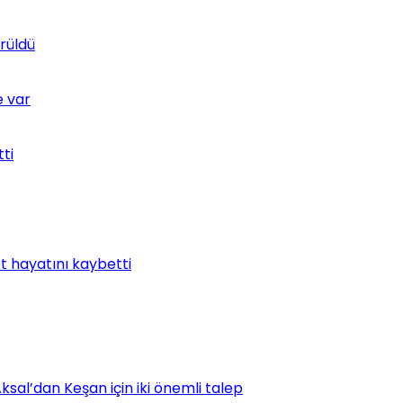
rüldü
e var
tti
t hayatını kaybetti
ksal’dan Keşan için iki önemli talep