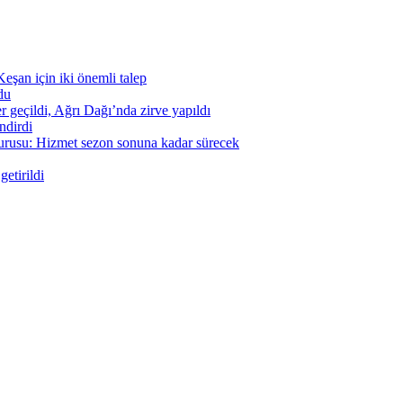
eşan için iki önemli talep
du
geçildi, Ağrı Dağı’nda zirve yapıldı
ndirdi
urusu: Hizmet sezon sonuna kadar sürecek
etirildi