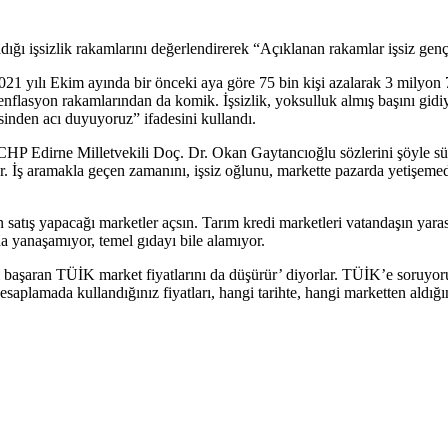
 işsizlik rakamlarını değerlendirerek “Açıklanan rakamlar işsiz gençler
021 yılı Ekim ayında bir önceki aya göre 75 bin kişi azalarak 3 milyon 71
enflasyon rakamlarından da komik. İşsizlik, yoksulluk almış başını gid
inden acı duyuyoruz” ifadesini kullandı.
HP Edirne Milletvekili Doç. Dr. Okan Gaytancıoğlu sözlerini şöyle sür
iyor. İş aramakla geçen zamanını, işsiz oğlunu, markette pazarda yetişemed
 satış yapacağı marketler açsın. Tarım kredi marketleri vatandaşın yar
ına yanaşamıyor, temel gıdayı bile alamıyor.
başaran TÜİK market fiyatlarını da düşürür’ diyorlar. TÜİK’e soruyoru
esaplamada kullandığınız fiyatları, hangi tarihte, hangi marketten aldığ