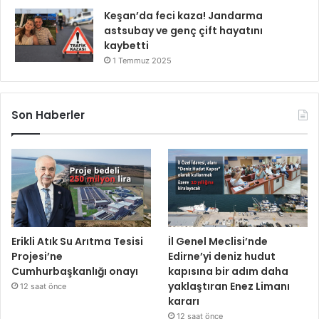
Keşan’da feci kaza! Jandarma
astsubay ve genç çift hayatını
kaybetti
1 Temmuz 2025
Son Haberler
Erikli Atık Su Arıtma Tesisi
İl Genel Meclisi’nde
Projesi’ne
Edirne’yi deniz hudut
Cumhurbaşkanlığı onayı
kapısına bir adım daha
yaklaştıran Enez Limanı
12 saat önce
kararı
12 saat önce