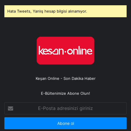
Hata Tweets, Yanlış hesap bilgisi alınamıyor.
Keşan Online - Son Dakika Haber
E-Bültenimize Abone Olun!
E-
Posta
adresinizi
giriniz