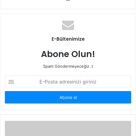
e
b
s
i
t
E-Bültenimize
e
s
Abone Olun!
i
Spam Göndermeyeceğiz :)
E
-
P
o
s
t
a
a
d
r