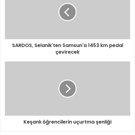
e
s
i
n
i
z
i
SARDOS, Selanik'ten Samsun'a 1453 km pedal
g
çevirecek
i
r
i
n
i
z
Keşanlı öğrencilerin uçurtma şenliği