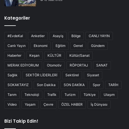
Kategoriler
#EvdeKal
Anketler
Asayiş
Bölge
CANLI YAYIN
Canlı Yayın
Ekonomi
Eğitim
Genel
Gündem
Haberler
Keşan
KÜLTÜR
Kültür/Sanat
MERAK EDİYORUM
Otomotiv
RÖPORTAJ
SANAT
Sağlık
SEKTÖR LİDERLERİ
Sektörel
Siyaset
SOKAKTAYIZ
Son Dakika
SON DAKİKA
Spor
TARİH
Tarım
Teknoloji
Trafik
Turizm
Türkiye
Ulaşım
Video
Yaşam
Çevre
ÖZEL HABER
İş Dünyası
Bizi Takip Edin!