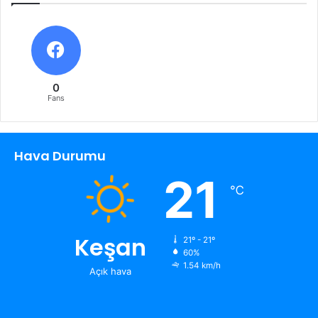
0
Fans
Hava Durumu
21
℃
Keşan
21º - 21º
60%
1.54 km/h
Açık hava