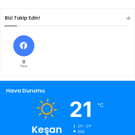
Bizi Takip Edin!
0
Fans
Hava Durumu
21
℃
Keşan
21º - 21º
60%