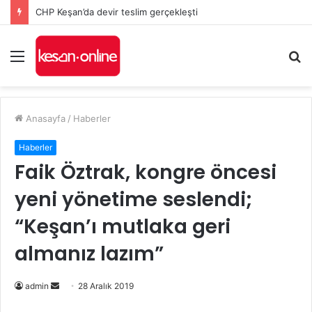
CHP Keşan’da devir teslim gerçekleşti
Menü
A
y
...
Anasayfa
/
Haberler
Haberler
Faik Öztrak, kongre öncesi
yeni yönetime seslendi;
“Keşan’ı mutlaka geri
almanız lazım”
Bir
admin
28 Aralık 2019
e-