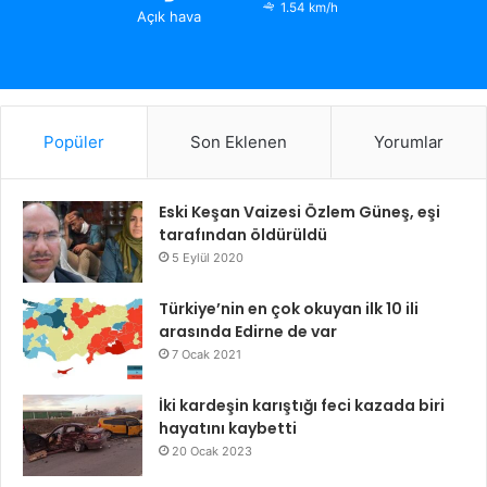
1.54 km/h
Açık hava
Popüler
Son Eklenen
Yorumlar
Eski Keşan Vaizesi Özlem Güneş, eşi
tarafından öldürüldü
5 Eylül 2020
Türkiye’nin en çok okuyan ilk 10 ili
arasında Edirne de var
7 Ocak 2021
İki kardeşin karıştığı feci kazada biri
hayatını kaybetti
20 Ocak 2023