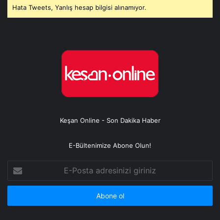
Hata Tweets, Yanlış hesap bilgisi alınamıyor.
Keşan Online - Son Dakika Haber
E-Bültenimize Abone Olun!
E-
Posta
adresinizi
giriniz