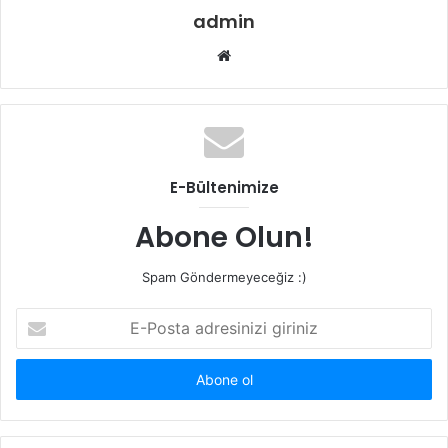
admin
Web
sitesi
E-Bültenimize
Abone Olun!
Spam Göndermeyeceğiz :)
E-
Posta
adresinizi
giriniz