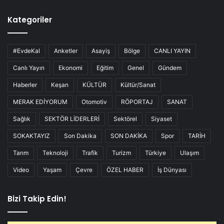
Kategoriler
#EvdeKal
Anketler
Asayiş
Bölge
CANLI YAYIN
Canlı Yayın
Ekonomi
Eğitim
Genel
Gündem
Haberler
Keşan
KÜLTÜR
Kültür/Sanat
MERAK EDİYORUM
Otomotiv
RÖPORTAJ
SANAT
Sağlık
SEKTÖR LİDERLERİ
Sektörel
Siyaset
SOKAKTAYIZ
Son Dakika
SON DAKİKA
Spor
TARİH
Tarım
Teknoloji
Trafik
Turizm
Türkiye
Ulaşım
Video
Yaşam
Çevre
ÖZEL HABER
İş Dünyası
Bizi Takip Edin!