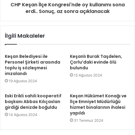
CHP Keşan İlçe Kongresi'nde oy kullanımı sona
erdi.. Sonuç, az sonra açıklanacak
İlgili Makaleler
Keşan Belediyesi ile
Keşanlı Burak Taşdelen,
Personel Şirketi arasında
Çorlu’daki evinde ölü
toplu iş sözleşmesi
bulundu
imzalandı
15 Ağustos 2024
19 Ağustos 2024
Eski Erikli sahili kooperatif
Keşan Hükümet Konağı ve
başkanı Abbas Kılıçaslan
İlçe Emniyet Müdürlüğü
girdiği denizde boğuldu
hizmet binalarının ihalesi
yapıldı
14 Ağustos 2024
31 Temmuz 2024