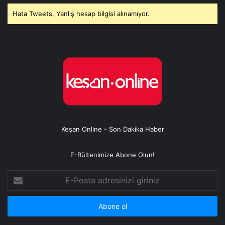
Hata Tweets, Yanlış hesap bilgisi alınamıyor.
Keşan Online - Son Dakika Haber
E-Bültenimize Abone Olun!
E-
Posta
adresinizi
giriniz