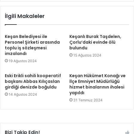
İlgili Makaleler
Keşan Belediyesi ile
Keşanlı Burak Taşdelen,
Personel Şirketi arasında
Çorlu’daki evinde ölü
toplu iş sözleşmesi
bulundu
imzalandı
15 Ağustos 2024
19 Ağustos 2024
Eski Erikli sahili kooperatif
Keşan Hükümet Konağı ve
başkanı Abbas Kılıçaslan
İlçe Emniyet Müdürlüğü
girdiği denizde boğuldu
hizmet binalarının ihalesi
yapıldı
14 Ağustos 2024
31 Temmuz 2024
Bizi Takip Edin!