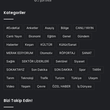
2 gün önce
Kategoriler
#EvdeKal
Anketler
Asayiş
Bölge
CANLI YAYIN
Canlı Yayın
Ekonomi
Eğitim
Genel
Gündem
Haberler
Keşan
KÜLTÜR
Kültür/Sanat
MERAK EDİYORUM
Otomotiv
RÖPORTAJ
SANAT
Sağlık
SEKTÖR LİDERLERİ
Sektörel
Siyaset
SOKAKTAYIZ
Son Dakika
SON DAKİKA
Spor
TARİH
Tarım
Teknoloji
Trafik
Turizm
Türkiye
Ulaşım
Video
Yaşam
Çevre
ÖZEL HABER
İş Dünyası
Bizi Takip Edin!