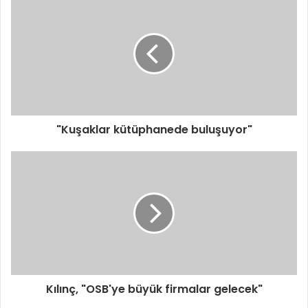
d
r
e
s
i
n
i
z
i
"Kuşaklar kütüphanede buluşuyor"
g
i
r
i
n
i
z
Kılınç, "OSB'ye büyük firmalar gelecek"