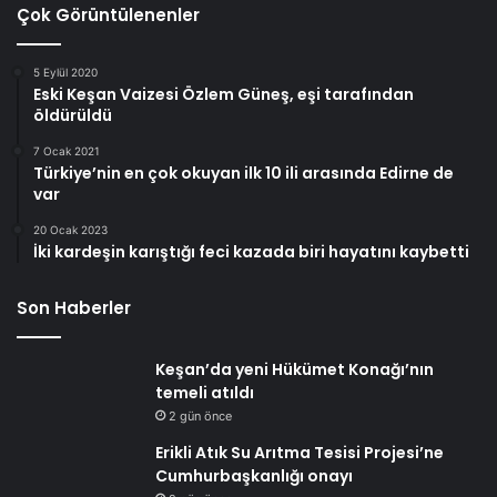
Çok Görüntülenenler
5 Eylül 2020
Eski Keşan Vaizesi Özlem Güneş, eşi tarafından
öldürüldü
7 Ocak 2021
Türkiye’nin en çok okuyan ilk 10 ili arasında Edirne de
var
20 Ocak 2023
İki kardeşin karıştığı feci kazada biri hayatını kaybetti
Son Haberler
Keşan’da yeni Hükümet Konağı’nın
temeli atıldı
2 gün önce
Erikli Atık Su Arıtma Tesisi Projesi’ne
Cumhurbaşkanlığı onayı