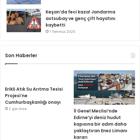
Keşan’da feci kaza! Jandarma
astsubay ve genç çift hayatını
kaybetti
1 Temmuz 2025
Son Haberler
Erikli Atık Su Arıtma Tesisi
Projesi’ne
Cumhurbaşkanlığı onayı
2 gün önce
İl Genel Meclisi’nde
Edirne’yi deniz hudut
kapısına bir adım daha
yaklaştıran Enez Limanı
kararı