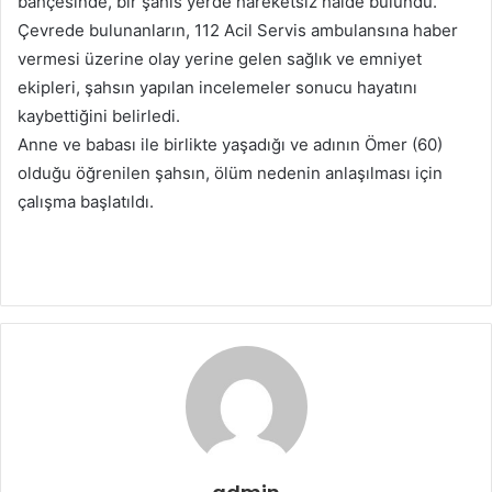
bahçesinde, bir şahıs yerde hareketsiz halde bulundu.
p
Çevrede bulunanların, 112 Acil Servis ambulansına haber
o
vermesi üzerine olay yerine gelen sağlık ve emniyet
s
t
ekipleri, şahsın yapılan incelemeler sonucu hayatını
a
kaybettiğini belirledi.
g
Anne ve babası ile birlikte yaşadığı ve adının Ömer (60)
ö
olduğu öğrenilen şahsın, ölüm nedenin anlaşılması için
n
çalışma başlatıldı.
d
e
r
m
e
k