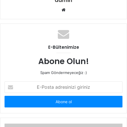
admin
W
e
b
s
i
t
E-Bültenimize
e
s
Abone Olun!
i
Spam Göndermeyeceğiz :)
E
-
P
o
s
t
a
a