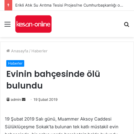
Erikli Atık Su Arıtma Tesisi Projesi’ne Cumhurbaşkanlığı onayı
Menü
A
y
...
Anasayfa
/
Haberler
Haberler
Evinin bahçesinde ölü
bulundu
admin
B
19 Şubat 2019
i
r
19 Şubat 2019 Salı günü, Muammer Aksoy Caddesi
e
Sülüklüçeşme Sokak’ta bulunan tek katlı müstakil evin
-