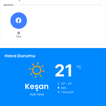
0
Fans
Hava Durumu
21
℃
Keşan
21º - 21º
60%
1.54 km/h
Açık hava