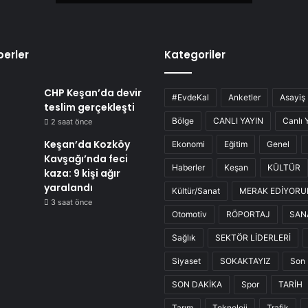
erler
Kategoriler
CHP Keşan’da devir
#EvdeKal
Anketler
Asayiş
teslim gerçekleşti
Bölge
CANLI YAYIN
Canlı 
2 saat önce
Keşan’da Kozköy
Ekonomi
Eğitim
Genel
Kavşağı’nda feci
Haberler
Keşan
KÜLTÜR
kaza: 9 kişi ağır
yaralandı
Kültür/Sanat
MERAK EDİYOR
3 saat önce
Otomotiv
RÖPORTAJ
SAN
Sağlık
SEKTÖR LİDERLERİ
Siyaset
SOKAKTAYIZ
Son 
SON DAKİKA
Spor
TARİH
Tarım
Teknoloji
Trafik