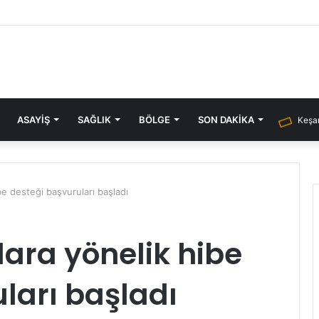
ASAYIŞ
SAĞLIK
BÖLGE
SON DAKIKA
Keşan
be desteği başvuruları başladı
lara yönelik hibe
ları başladı