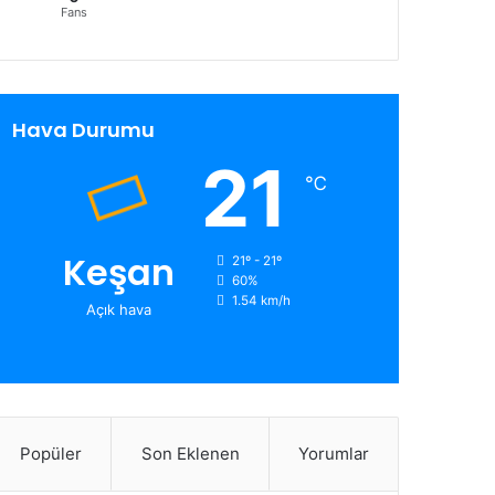
Fans
Hava Durumu
21
℃
Keşan
21º - 21º
60%
1.54 km/h
Açık hava
Popüler
Son Eklenen
Yorumlar