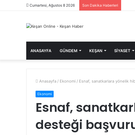
Cumartesi, Ağustos 8 2026
Son Dakika Haberleri
ANASAYFA
GÜNDEM
KEŞAN
SIYASET
Anasayfa
/
Ekonomi
/
Esnaf, sanatkarlara yönelik hi
Ekonomi
Esnaf, sanatkar
desteği başvuru