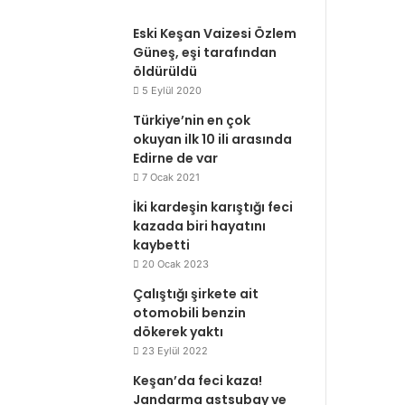
Eski Keşan Vaizesi Özlem
Güneş, eşi tarafından
öldürüldü
5 Eylül 2020
Türkiye’nin en çok
okuyan ilk 10 ili arasında
Edirne de var
7 Ocak 2021
İki kardeşin karıştığı feci
kazada biri hayatını
kaybetti
20 Ocak 2023
Çalıştığı şirkete ait
otomobili benzin
dökerek yaktı
23 Eylül 2022
Keşan’da feci kaza!
Jandarma astsubay ve