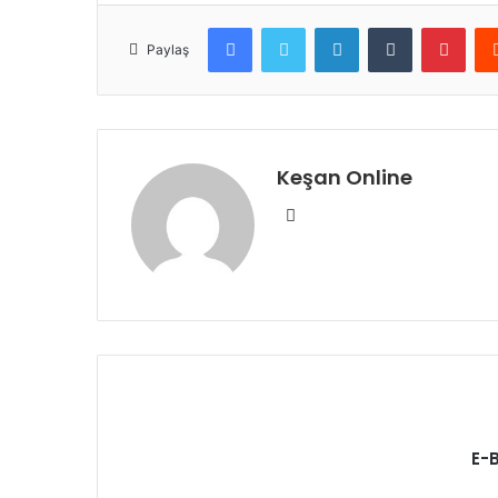
Facebook
Twitter
LinkedIn
Tumblr
Pint
Paylaş
Keşan Online
Web
sitesi
E-