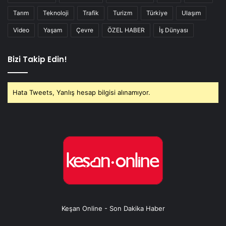
Tarım
Teknoloji
Trafik
Turizm
Türkiye
Ulaşım
Video
Yaşam
Çevre
ÖZEL HABER
İş Dünyası
Bizi Takip Edin!
Hata Tweets, Yanlış hesap bilgisi alınamıyor.
Keşan Online - Son Dakika Haber