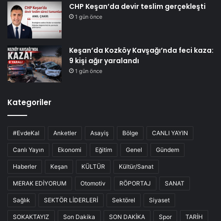
CHP Keşan’da devir teslim gerçekleşti
1 gün önce
Keşan’da Kozköy Kavşağı’nda feci kaza:
9 kişi ağır yaralandı
1 gün önce
Kategoriler
#EvdeKal
Anketler
Asayiş
Bölge
CANLI YAYIN
Canlı Yayın
Ekonomi
Eğitim
Genel
Gündem
Haberler
Keşan
KÜLTÜR
Kültür/Sanat
MERAK EDİYORUM
Otomotiv
RÖPORTAJ
SANAT
Sağlık
SEKTÖR LİDERLERİ
Sektörel
Siyaset
SOKAKTAYIZ
Son Dakika
SON DAKİKA
Spor
TARİH