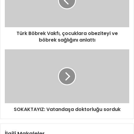
s
i
n
i
z
i
Türk Böbrek Vakfı, çocuklara obeziteyi ve
g
böbrek sağlığını anlattı
i
r
i
n
i
z
SOKAKTAYIZ: Vatandaşa doktorluğu sorduk
İlgili Makaleler