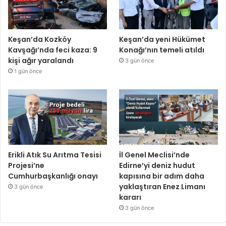
Keşan’da Kozköy
Keşan’da yeni Hükümet
Kavşağı’nda feci kaza: 9
Konağı’nın temeli atıldı
kişi ağır yaralandı
3 gün önce
1 gün önce
Erikli Atık Su Arıtma Tesisi
İl Genel Meclisi’nde
Projesi’ne
Edirne’yi deniz hudut
Cumhurbaşkanlığı onayı
kapısına bir adım daha
yaklaştıran Enez Limanı
3 gün önce
kararı
3 gün önce