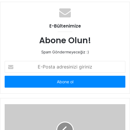
b
s
i
t
E-Bültenimize
e
s
Abone Olun!
i
Spam Göndermeyeceğiz :)
E
-
P
o
s
t
a
a
d
r
e