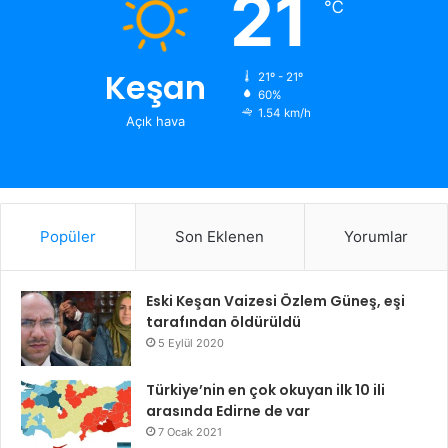
21
℃
Keşan
21º - 21º
60%
1.54 km/h
Açık hava
Popüler
Son Eklenen
Yorumlar
Eski Keşan Vaizesi Özlem Güneş, eşi
tarafından öldürüldü
5 Eylül 2020
Türkiye’nin en çok okuyan ilk 10 ili
arasında Edirne de var
7 Ocak 2021