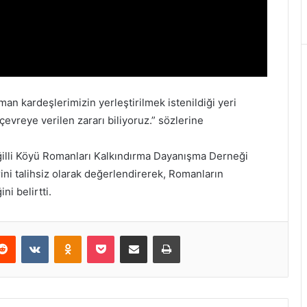
oman kardeşlerimizin yerleştirilmek istenildiği yeri
vreye verilen zararı biliyoruz.” sözlerine
illi Köyü Romanları Kalkındırma Dayanışma Derneği
rini talihsiz olarak değerlendirerek, Romanların
i belirtti.
Reddit
VKontakte
Odnoklassniki
Pocket
E-Posta ile paylaş
Yazdır