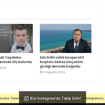
rak Taşdelen,
Eski Erikli sahili kooperatif
 evinde ölü bulundu
başkanı Abbas Kılıçaslan
girdiği denizde boğuldu
 2024
14 Ağustos 2024
Bizi Instagram'da Takip Edin!
ccess Token is expired, Go to the Theme options page > Integrations, t