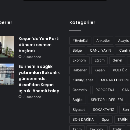
erler
Kategoriler
Keşan’da Yeni Parti
#EvdeKal
Anketler
Asayiş
dönemi resmen
başladı
Bölge
CANLI YAYIN
Canlı 
18 saat önce
Ekonomi
Eğitim
Genel
Edirne’nin sağlık
Haberler
Keşan
KÜLTÜR
yatırımları Bakanlık
gündeminde:
Kültür/Sanat
MERAK EDİYOR
Aksal’dan Keşan
Otomotiv
RÖPORTAJ
SAN
için iki önemli talep
18 saat önce
Sağlık
SEKTÖR LİDERLERİ
Siyaset
SOKAKTAYIZ
Son 
SON DAKİKA
Spor
TARİH
Tarım
Teknoloji
Trafik