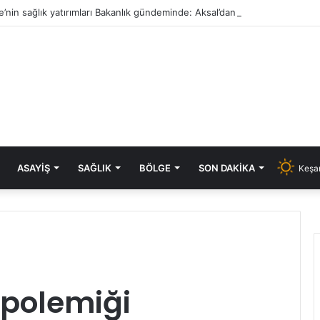
e’nin sağlık yatırımları Bakanlık gündeminde: Aksal’dan Keşan için iki önem
ASAYIŞ
SAĞLIK
BÖLGE
SON DAKIKA
Keşan
 polemiği