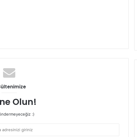
Bültenimize
ne Olun!
ndermeyeceğiz :)