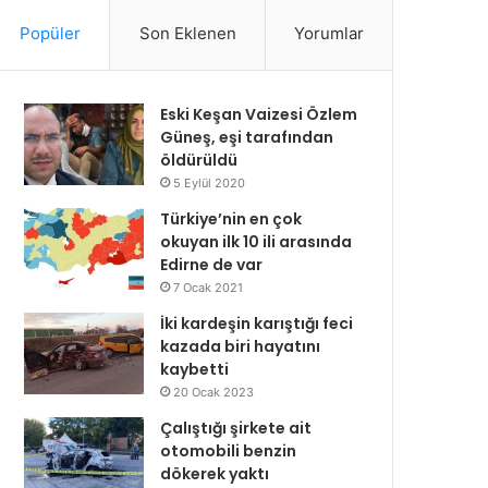
Popüler
Son Eklenen
Yorumlar
Eski Keşan Vaizesi Özlem
Güneş, eşi tarafından
öldürüldü
5 Eylül 2020
Türkiye’nin en çok
okuyan ilk 10 ili arasında
Edirne de var
7 Ocak 2021
İki kardeşin karıştığı feci
kazada biri hayatını
kaybetti
20 Ocak 2023
Çalıştığı şirkete ait
otomobili benzin
dökerek yaktı