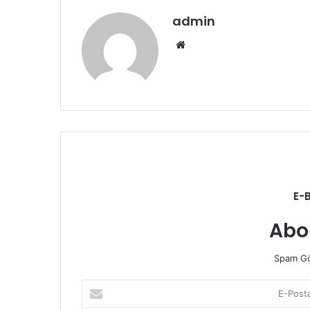
admin
W
e
b
s
i
t
e
s
i
E-
Abo
Spam Gö
E
-