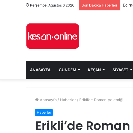
Edirn
Perşembe, Ağustos 6 2026
Son Dakika Haberleri
ANASAYFA
GÜNDEM
KEŞAN
SIYASET
Anasayfa
/
Haberler
/
Erikli’de Roman polemiği
Haberler
Erikli’de Roman