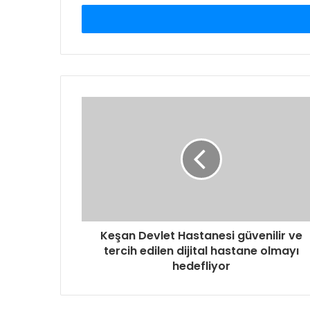
P
o
s
t
a
a
d
r
e
s
i
n
i
z
i
g
Keşan Devlet Hastanesi güvenilir ve
i
tercih edilen dijital hastane olmayı
r
hedefliyor
i
n
i