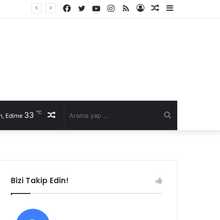
Facebook
Twitter
YouTube
Instagram
RSS
Kayıt
Rastgele
Kenar
li talep
Ol
Makale
Bölmesi
℃
33
Rastgele
Arama
, Edirne
Makale
yap
...
Bizi Takip Edin!