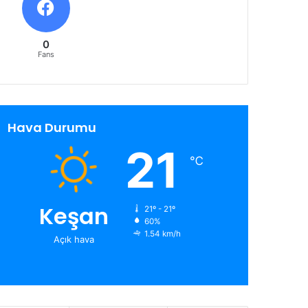
0
Fans
Hava Durumu
21
℃
Keşan
21º - 21º
60%
1.54 km/h
Açık hava