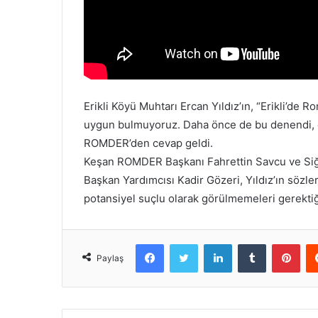
k
Erikli Köyü Muhtarı Ercan Yıldız’ın, “Erikli’de R
uygun bulmuyoruz. Daha önce de bu denendi, çe
ROMDER’den cevap geldi.
Keşan ROMDER Başkanı Fahrettin Savcu ve Siğ
Başkan Yardımcısı Kadir Gözeri, Yıldız’ın sözle
potansiyel suçlu olarak görülmemeleri gerektiğin
Facebook
Twitter
LinkedIn
Tumblr
Pinterest
Paylaş