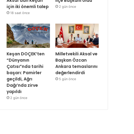
Aksal’dan Keşan
İlçe Başkanı oldu
için iki önemli talep
2 gün önce
18 saat önce
Keşan DOÇEK’ten
Milletvekili Aksal ve
“Dünyanın
Başkan Özcan
Çatısı”nda tarihi
Ankara temaslarını
başarı: Pamirler
değerlendirdi
geçildi, Ağrı
5 gün önce
Dağı’nda zirve
yapıldı
2 gün önce