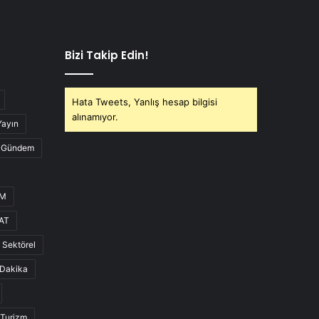
Bizi Takip Edin!
Hata Tweets, Yanlış hesap bilgisi
alınamıyor.
Yayın
Gündem
UM
AT
Sektörel
Dakika
Turizm