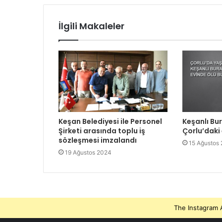
z
İlgili Makaleler
Keşan Belediyesi ile Personel
Keşanlı Bu
Şirketi arasında toplu iş
Çorlu’daki
sözleşmesi imzalandı
15 Ağustos
19 Ağustos 2024
The Instagram A