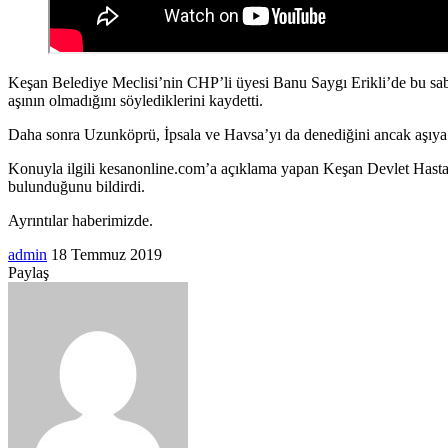
Keşan Belediye Meclisi’nin CHP’li üyesi Banu Saygı Erikli’de bu sab
aşının olmadığını söylediklerini kaydetti.
Daha sonra Uzunköprü, İpsala ve Havsa’yı da denediğini ancak aşıya ul
Konuyla ilgili kesanonline.com’a açıklama yapan Keşan Devlet Hastan
bulunduğunu bildirdi.
Ayrıntılar haberimizde.
Bir
admin
18 Temmuz 2019
Facebook
Twitter
LinkedIn
Tumblr
Pinterest
Reddit
VKontakte
Odnoklassniki
Pocket
Messenger
Messenger
WhatsApp
Telegram
e-
Paylaş
Facebook
Twitter
LinkedIn
Tumblr
Pinterest
Reddit
VKontakte
Odnoklassniki
Pocket
E-
Yazdır
posta
Posta
göndermek
ile
paylaş