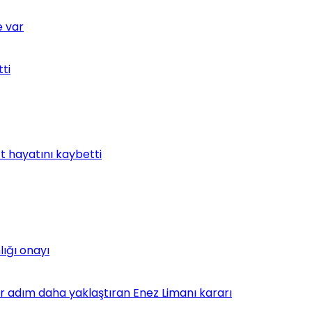
e var
tti
t hayatını kaybetti
lığı onayı
bir adım daha yaklaştıran Enez Limanı kararı