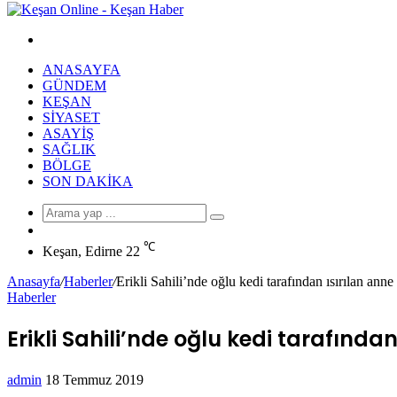
Arama
yap
ANASAYFA
...
GÜNDEM
KEŞAN
SIYASET
ASAYIŞ
SAĞLIK
BÖLGE
SON DAKIKA
Arama
Rastgele
yap
Makale
℃
...
Keşan, Edirne
22
Anasayfa
/
Haberler
/
Erikli Sahili’nde oğlu kedi tarafından ısırılan ann
Haberler
Erikli Sahili’nde oğlu kedi tarafınd
Bir
admin
18 Temmuz 2019
Facebook
Twitter
LinkedIn
Tumblr
Pinterest
Reddit
VKontakte
Odnoklassniki
Pocket
Messenger
Messenger
WhatsApp
Telegram
e-