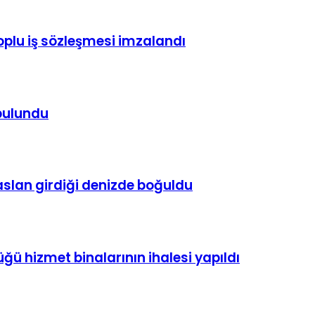
toplu iş sözleşmesi imzalandı
 bulundu
çaslan girdiği denizde boğuldu
ü hizmet binalarının ihalesi yapıldı