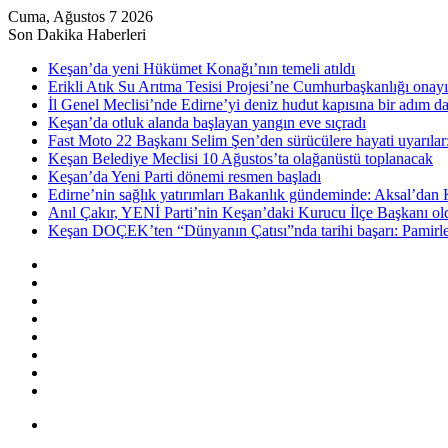
Cuma, Ağustos 7 2026
Son Dakika Haberleri
Keşan’da yeni Hükümet Konağı’nın temeli atıldı
Erikli Atık Su Arıtma Tesisi Projesi’ne Cumhurbaşkanlığı onayı
İl Genel Meclisi’nde Edirne’yi deniz hudut kapısına bir adım d
Keşan’da otluk alanda başlayan yangın eve sıçradı
Fast Moto 22 Başkanı Selim Şen’den sürücülere hayati uyarılar: 
Keşan Belediye Meclisi 10 Ağustos’ta olağanüstü toplanacak
Keşan’da Yeni Parti dönemi resmen başladı
Edirne’nin sağlık yatırımları Bakanlık gündeminde: Aksal’dan K
Anıl Çakır, YENİ Parti’nin Keşan’daki Kurucu İlçe Başkanı ol
Keşan DOÇEK’ten “Dünyanın Çatısı”nda tarihi başarı: Pamirler 
Kenar
Bölmesi
Rastgele
Makale
Kayıt
Ol
RSS
Instagram
YouTube
Twitter
Facebook
Menü