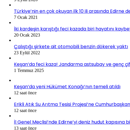
Türkiye’nin en çok okuyan ilk 10 ili arasında Edirne d
7 Ocak 2021
İki kardeşin karıştığı feci kazada biri hayatını kaybe
20 Ocak 2023
Çalıştığı şirkete ait otomobili benzin dökerek yaktı
23 Eylül 2022
Keşan’da feci kaza! Jandarma astsubay ve genç çif
1 Temmuz 2025
Keşan’da yeni Hükümet Konağı’nın temeli atıldı
12 saat önce
Erikli Atık Su Arıtma Tesisi Projesi’ne Cumhurbaşkan
12 saat önce
İl Genel Meclisi’nde Edirne’yi deniz hudut kapısına 
13 saat önce