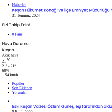
Kapalı
Haberler
Keşan Hükümet Konağı ve İlçe Emniyet Müdürlüğü hiz
31 Temmuz 2024
Bizi Takip Edin!
0
Fans
Hava Durumu
Keşan
Açık hava
℃
21
21º - 21º
60%
1.54 km/h
Popüler
Son Eklenen
Yorumlar
Eski Keşan Vaizesi Özlem Güneş, eşi tarafından öldü
5 Eylül 2020