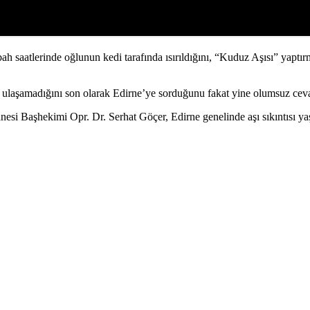
ah saatlerinde oğlunun kedi tarafında ısırıldığını, “Kuduz Aşısı” yap
aşamadığını son olarak Edirne’ye sorduğunu fakat yine olumsuz cevap al
esi Başhekimi Opr. Dr. Serhat Göçer, Edirne genelinde aşı sıkıntısı y