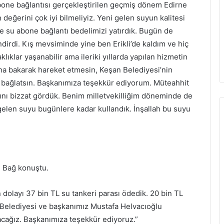
abone bağlantısı gerçekleştirilen geçmiş dönem Edirne
 değerini çok iyi bilmeliyiz. Yeni gelen suyun kalitesi
e su abone bağlantı bedelimizi yatırdık. Bugün de
ndirdi. Kış mevsiminde yine ben Erikli’de kaldım ve hiç
lıklar yaşanabilir ama ileriki yıllarda yapılan hizmetin
afına bakarak hareket etmesin, Keşan Belediyesi’nin
 bağlatsın. Başkanımıza teşekkür ediyorum. Müteahhit
tığını bizzat gördük. Benim milletvekilliğim döneminde de
, gelen suyu bugünlere kadar kullandık. İnşallah bu suyu
m Bağ konuştu.
n dolayı 37 bin TL su tankeri parası ödedik. 20 bin TL
n Belediyesi ve başkanımız Mustafa Helvacıoğlu
acağız. Başkanımıza teşekkür ediyoruz.”