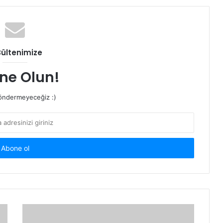
Bültenimize
ne Olun!
ndermeyeceğiz :)