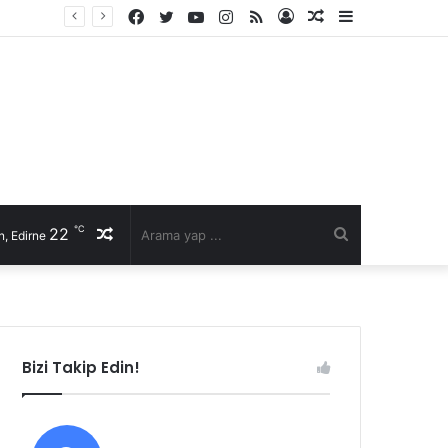
Facebook
Twitter
YouTube
Instagram
RSS
Kayıt
Rastgele
Kenar
Ol
Makale
Bölmesi
℃
22
Rastgele
Arama
, Edirne
Makale
yap
...
Bizi Takip Edin!