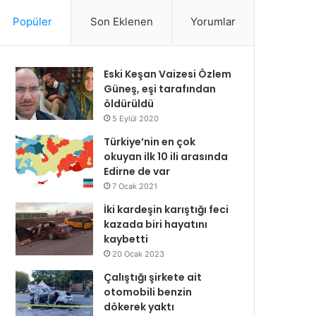
Popüler
Son Eklenen
Yorumlar
Eski Keşan Vaizesi Özlem
Güneş, eşi tarafından
öldürüldü
5 Eylül 2020
Türkiye’nin en çok
okuyan ilk 10 ili arasında
Edirne de var
7 Ocak 2021
İki kardeşin karıştığı feci
kazada biri hayatını
kaybetti
20 Ocak 2023
Çalıştığı şirkete ait
otomobili benzin
dökerek yaktı