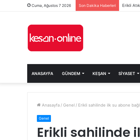
Erikli At
Cuma, Ağustos 7 2026
Son Dakika Haberleri
ANASAYFA
GÜNDEM
KEŞAN
SIYASET
Anasayfa
/
Genel
/
Erikli sahilinde ilk su abone bağla
Genel
Erikli sahilinde 