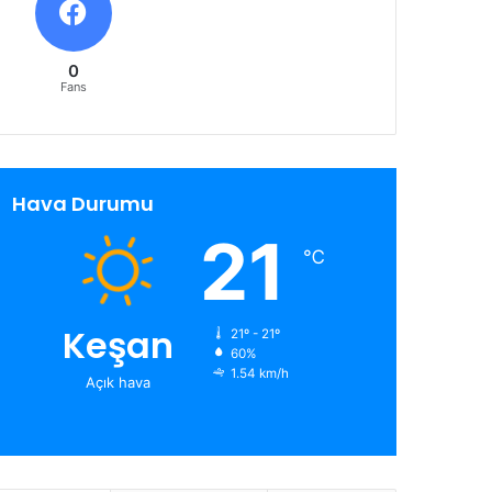
0
Fans
Hava Durumu
21
℃
Keşan
21º - 21º
60%
1.54 km/h
Açık hava