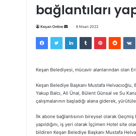
bağlantıları yap
Bir
Keşan Online
8 Nisan 2022
e-
Facebook
Twitter
LinkedIn
Tumblr
Pinterest
Reddit
posta
göndermek
Keşan Belediyesi, mücavir alanlarından olan Eri
Keşan Belediye Başkanı Mustafa Helvacıoğlu, 
Yakup Balcı, Ali Ünal, Bülent Günsal ve Su Kan
çalışmalarının başladığı alana giderek, yürütülen
İlk abone bağlantısının bireysel olarak Geçmiş
yapıldığını, iş yeri olarak İşçimen Hotel site ol
bildiren Keşan Belediye Başkanı Mustafa Helvac