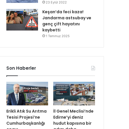
23 Eylül 2022
Keşan’da feci kaza!
Jandarma astsubay ve
genç çift hayatını
kaybetti
1 Temmuz 2025
Son Haberler
Erikli Atık Su Arıtma
İl Genel Meclisi’nde
Tesisi Projesi’ne
Edirne’yi deniz
Cumhurbaşkanlığı
hudut kapısına bir