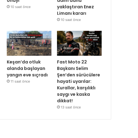
onayı
adım daha
yaklaştıran Enez
10 saat önce
Limanı kararı
10 saat önce
Keşan’da otluk
Fast Moto 22
alanda başlayan
Başkanı Selim
yangın eve sıçradı
Şen’den sürücülere
hayati uyarılar:
11 saat önce
Kurallar, karşılıklı
saygı ve kaska
dikkat!
13 saat önce