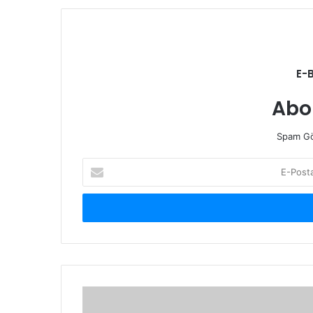
E-
Abo
Spam Gö
E-
Posta
adresinizi
giriniz