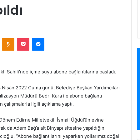
ıldı
VKontakte
Odnoklassniki
Pocket
Messenger
kli Sahili’nde içme suyu abone bağlantılarına başladı.
8 Nisan 2022 Cuma günü, Belediye Başkan Yardımcıları
alizasyon Müdürü Bedri Kara ile abone bağlantı
 çalışmalarla ilgili açıklama yaptı.
 Dönem Edirne Milletvekili İsmail Üğdül’ün evine
arak da Adem Bağ’a ait Binyapı sitesine yapıldığını
ıoğlu, “Abone bağlantılarını yaparken yollarımız doğal