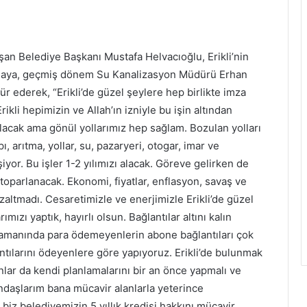
an Belediye Başkanı Mustafa Helvacıoğlu, Erikli’nin
maya, geçmiş dönem Su Kanalizasyon Müdürü Erhan
r ederek, “Erikli’de güzel şeylere hep birlikte imza
Erikli hepimizin ve Allah’ın izniyle bu işin altından
zulacak ama gönül yollarımız hep sağlam. Bozulan yolları
pı, arıtma, yollar, su, pazaryeri, otogar, imar ve
iyor. Bu işler 1-2 yılımızı alacak. Göreve gelirken de
oparlanacak. Ekonomi, fiyatlar, enflasyon, savaş ve
ltmadı. Cesaretimizle ve enerjimizle Erikli’de güzel
arımızı yaptık, hayırlı olsun. Bağlantılar altını kalın
Zamanında para ödemeyenlerin abone bağlantıları çok
tılarını ödeyenlere göre yapıyoruz. Erikli’de bulunmak
lar da kendi planlamalarını bir an önce yapmalı ve
daşlarım bana mücavir alanlarla yeterince
iz belediyemizin 5 yıllık kredisi hakkını mücavir