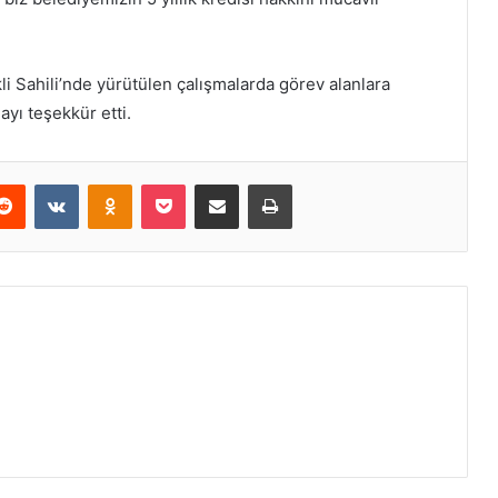
i Sahili’nde yürütülen çalışmalarda görev alanlara
ayı teşekkür etti.
erest
Reddit
VKontakte
Odnoklassniki
Pocket
E-Posta ile paylaş
Yazdır