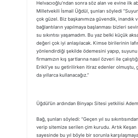
Helvacıoğlu’ndan sonra söz alan ve evine ilk 
Milletvekili İsmail Üğdül, şunları söyledi “Suyun
çok güzel. Biz başkanımıza güvendik, inandık v
bağlantıların yapılmaya başlanması bizleri sevi
su sıkıntısı yaşamadım. Bu yaz belki küçük aksak
değeri çok iyi anlaşılacak. Kimse birilerinin l
yönlendirdiği şekilde ödemesini yapıp, suyunu
firmamızın kış şartlarına nasıl özveri ile çalış
Erikli’ye su getirilirken itiraz edenler olmuştu
da yıllarca kullanacağız.”
Üğdül’ün ardından Binyapı Sitesi yetkilisi Ade
Bağ, şunları söyledi: “Geçen yıl su sıkıntısında
verip sitemize serilen çim kurudu. Artık Keşa
sayesinde bu yıl böyle bir sorunla karşılaşmay