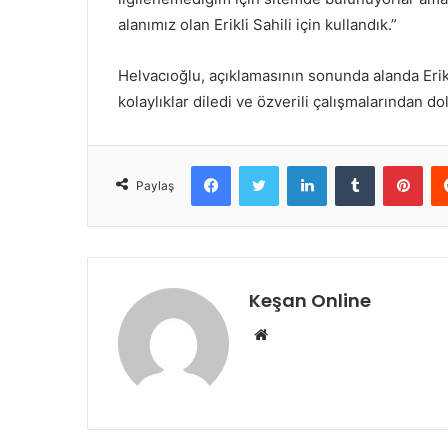
alanımız olan Erikli Sahili için kullandık.”
Helvacıoğlu, açıklamasının sonunda alanda Erikl
kolaylıklar diledi ve özverili çalışmalarından dol
Facebook
Twitter
LinkedIn
Tumblr
Pint
Paylaş
Keşan Online
Web
sitesi