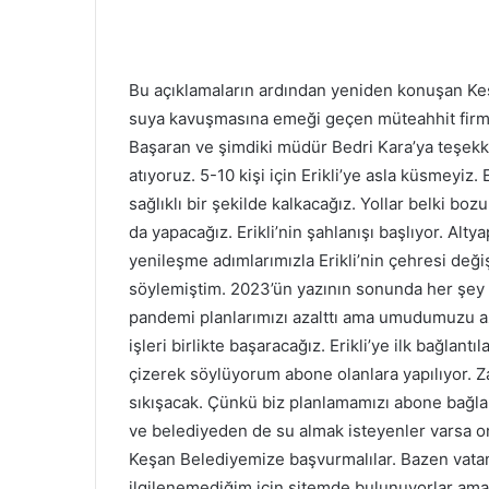
Bu açıklamaların ardından yeniden konuşan Keş
suya kavuşmasına emeği geçen müteahhit fir
Başaran ve şimdiki müdür Bedri Kara’ya teşekkü
atıyoruz. 5-10 kişi için Erikli’ye asla küsmeyiz. 
sağlıklı bir şekilde kalkacağız. Yollar belki bo
da yapacağız. Erikli’nin şahlanışı başlıyor. Altya
yenileşme adımlarımızla Erikli’nin çehresi değiş
söylemiştim. 2023’ün yazının sonunda her şey t
pandemi planlarımızı azalttı ama umudumuzu aza
işleri birlikte başaracağız. Erikli’ye ilk bağlantıl
çizerek söylüyorum abone olanlara yapılıyor. 
sıkışacak. Çünkü biz planlamamızı abone bağlan
ve belediyeden de su almak isteyenler varsa on
Keşan Belediyemize başvurmalılar. Bazen vatan
ilgilenemediğim için sitemde bulunuyorlar ama b