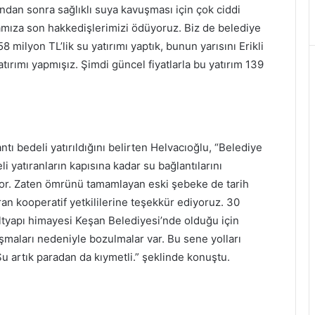
undan sonra sağlıklı suya kavuşması için çok ciddi
amıza son hakkedişlerimizi ödüyoruz. Biz de belediye
8 milyon TL’lik su yatırımı yaptık, bunun yarısını Erikli
tırımı yapmışız. Şimdi güncel fiyatlarla bu yatırım 139
ı bedeli yatırıldığını belirten Helvacıoğlu, “Belediye
 yatıranların kapısına kadar su bağlantılarını
tiyor. Zaten ömrünü tamamlayan eski şebeke de tarih
n kooperatif yetkililerine teşekkür ediyoruz. 30
Altyapı himayesi Keşan Belediyesi’nde olduğu için
ışmaları nedeniyle bozulmalar var. Bu sene yolları
u artık paradan da kıymetli.” şeklinde konuştu.