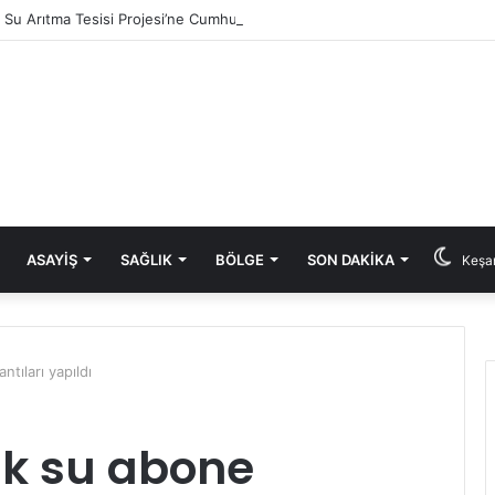
ık Su Arıtma Tesisi Projesi’ne Cumhurbaşkanlığı onayı
ASAYIŞ
SAĞLIK
BÖLGE
SON DAKIKA
Keşan
ntıları yapıldı
ilk su abone