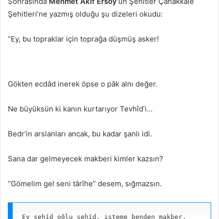
Sonrasında
Mehmet Akif Ersoy
‘un Şehitler Çanakkale
Şehitleri’ne yazmış olduğu şu dizeleri okudu:
“Ey, bu topraklar için toprağa düşmüş asker!
Gökten ecdâd inerek öpse o pâk alnı değer.
Ne büyüksün ki kanın kurtarıyor Tevhîd’i…
Bedr’in arslanları ancak, bu kadar şanlı idi.
Sana dar gelmeyecek makberi kimler kazsın?
“Gömelim gel seni târîhe” desem, sığmazsın.
Ey şehîd oğlu şehîd, isteme benden makber,