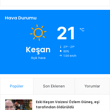
Hava Durumu
21
℃
Keşan
21º - 21º
60%
1.54 km/h
Açık hava
Popüler
Son Eklenen
Yorumlar
Eski Keşan Vaizesi Özlem Güneş, eşi
tarafından öldürüldü