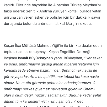
katıldı. Ellerinde bayraklar ile Alparslan Türkeş Meydanı’nı
takip ederek Şehitlik Anıtı’na yürüyen kortej, burada vatan
uğruna can veren asker ve polisler için bir dakikalık saygı
duruşunda bulundu ardından, İstiklal Marşı’nı okudu.
Keşan İlçe Müftüsü Mehmet Yiğit’in ile birlikte dualar eden
topluluk adına konuşmayı. Keşan Engelliler Derneği
Başkanı
İsmail Büyükkayhan
yaptı. Bükkayhan,
“Her asker
ve polis, üniformasını giydiği andan itibaren ‘vatanım için
kendimi feda etmeye hazırım’ der. Şehit olmak hayali ile
görev yaparlar. Ama bu şehitlik mertebesi herkese nasip
olmaz. Ne mutlu görevde şehit olan arkadaşlarımıza. O
üniformayı herkes giyemez hakkeden giyebilir. Önemli
olan o ölüm değil, huzuru sağlamaktır. Bugüne kadar şehit
düşen tüm kardeşlerimizin ruhu şah olsun
” dedi.