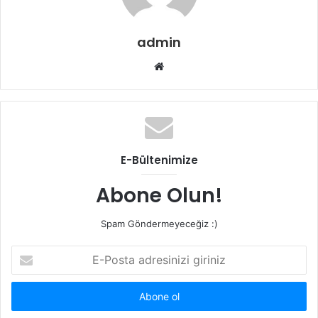
admin
Web
sitesi
E-Bültenimize
Abone Olun!
Spam Göndermeyeceğiz :)
E-
Posta
adresinizi
giriniz