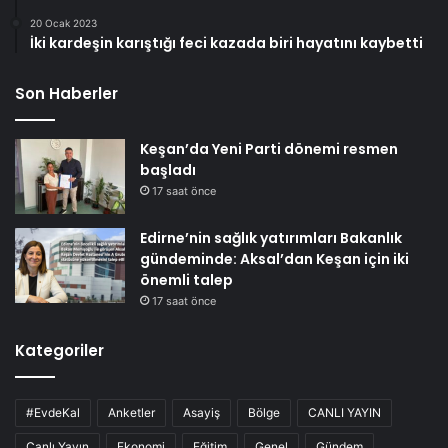
20 Ocak 2023
İki kardeşin karıştığı feci kazada biri hayatını kaybetti
Son Haberler
Keşan’da Yeni Parti dönemi resmen
başladı
17 saat önce
Edirne’nin sağlık yatırımları Bakanlık
gündeminde: Aksal’dan Keşan için iki
önemli talep
17 saat önce
Kategoriler
#EvdeKal
Anketler
Asayiş
Bölge
CANLI YAYIN
Canlı Yayın
Ekonomi
Eğitim
Genel
Gündem