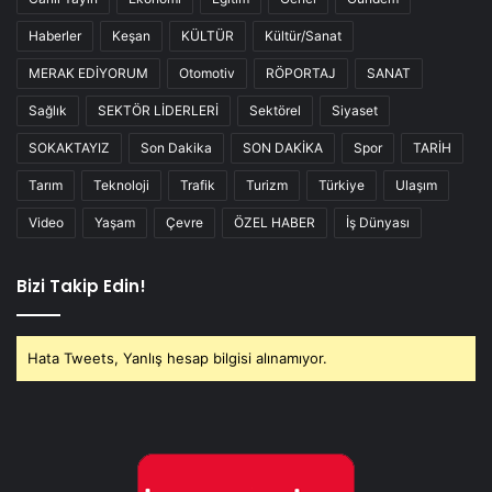
Haberler
Keşan
KÜLTÜR
Kültür/Sanat
MERAK EDİYORUM
Otomotiv
RÖPORTAJ
SANAT
Sağlık
SEKTÖR LİDERLERİ
Sektörel
Siyaset
SOKAKTAYIZ
Son Dakika
SON DAKİKA
Spor
TARİH
Tarım
Teknoloji
Trafik
Turizm
Türkiye
Ulaşım
Video
Yaşam
Çevre
ÖZEL HABER
İş Dünyası
Bizi Takip Edin!
Hata Tweets, Yanlış hesap bilgisi alınamıyor.