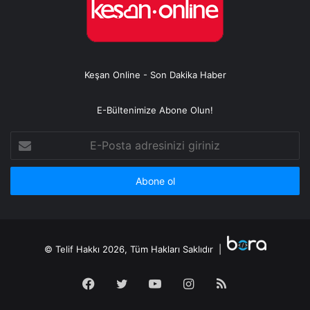
Keşan Online - Son Dakika Haber
E-Bültenimize Abone Olun!
E-
Posta
adresinizi
giriniz
© Telif Hakkı 2026, Tüm Hakları Saklıdır |
Facebook
Twitter
YouTube
Instagram
RSS