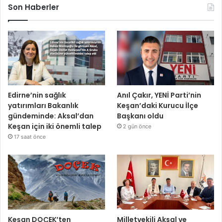
Son Haberler
Edirne’nin sağlık
Anıl Çakır, YENİ Parti’nin
yatırımları Bakanlık
Keşan’daki Kurucu İlçe
gündeminde: Aksal’dan
Başkanı oldu
Keşan için iki önemli talep
2 gün önce
17 saat önce
Keşan DOÇEK’ten
Milletvekili Aksal ve