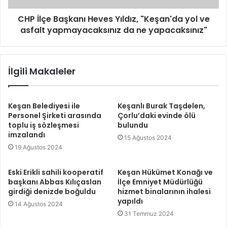
CHP İlçe Başkanı Heves Yıldız, "Keşan'da yol ve
asfalt yapmayacaksınız da ne yapacaksınız"
İlgili Makaleler
Keşan Belediyesi ile
Keşanlı Burak Taşdelen,
Personel Şirketi arasında
Çorlu’daki evinde ölü
toplu iş sözleşmesi
bulundu
imzalandı
15 Ağustos 2024
19 Ağustos 2024
Eski Erikli sahili kooperatif
Keşan Hükümet Konağı ve
başkanı Abbas Kılıçaslan
İlçe Emniyet Müdürlüğü
girdiği denizde boğuldu
hizmet binalarının ihalesi
yapıldı
14 Ağustos 2024
31 Temmuz 2024