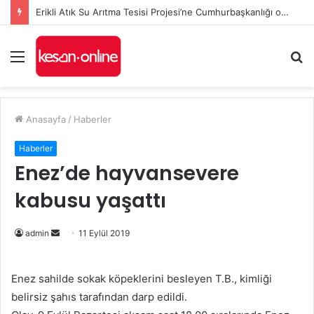
Erikli Atık Su Arıtma Tesisi Projesi’ne Cumhurbaşkanlığı onayı
Menü
A
y
...
Anasayfa
/
Haberler
Haberler
Enez’de hayvansevere
kabusu yaşattı
Bir
admin
11 Eylül 2019
e-
posta
Enez sahilde sokak köpeklerini besleyen T.B., kimliği
göndermek
belirsiz şahıs tarafından darp edildi.