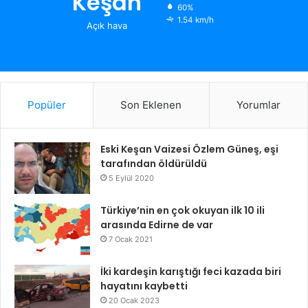
Keşan
60%
1.54 km/h
Açık hava
Popüler
Son Eklenen
Yorumlar
Eski Keşan Vaizesi Özlem Güneş, eşi
tarafından öldürüldü
5 Eylül 2020
Türkiye’nin en çok okuyan ilk 10 ili
arasında Edirne de var
7 Ocak 2021
İki kardeşin karıştığı feci kazada biri
hayatını kaybetti
20 Ocak 2023