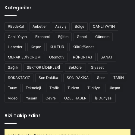
Kategoriler
#EvdeKal
Anketler
Asayiş
Bölge
CANLI YAYIN
Canlı Yayın
Ekonomi
Eğitim
Genel
Gündem
Haberler
Keşan
KÜLTÜR
Kültür/Sanat
MERAK EDİYORUM
Otomotiv
RÖPORTAJ
SANAT
Sağlık
SEKTÖR LİDERLERİ
Sektörel
Siyaset
SOKAKTAYIZ
Son Dakika
SON DAKİKA
Spor
TARİH
Tarım
Teknoloji
Trafik
Turizm
Türkiye
Ulaşım
Video
Yaşam
Çevre
ÖZEL HABER
İş Dünyası
Bizi Takip Edin!