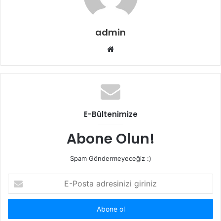
admin
Web
sitesi
E-Bültenimize
Abone Olun!
Spam Göndermeyeceğiz :)
E-
Posta
adresinizi
giriniz