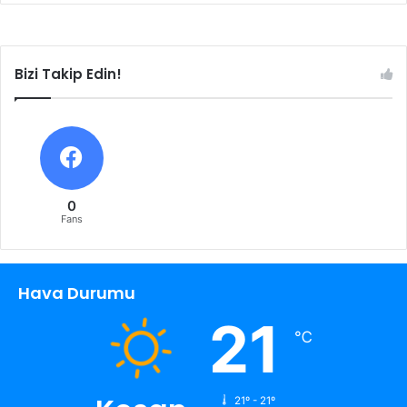
Bizi Takip Edin!
0
Fans
Hava Durumu
21
℃
21º - 21º