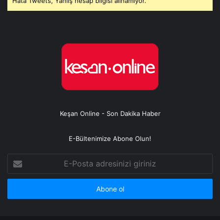
Hata Tweets, Yanlış hesap bilgisi alınamıyor.
Keşan Online - Son Dakika Haber
E-Bültenimize Abone Olun!
E-
Posta
adresinizi
giriniz