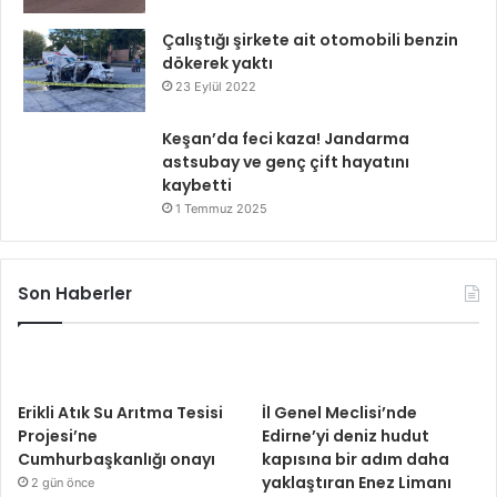
Çalıştığı şirkete ait otomobili benzin
dökerek yaktı
23 Eylül 2022
Keşan’da feci kaza! Jandarma
astsubay ve genç çift hayatını
kaybetti
1 Temmuz 2025
Son Haberler
Erikli Atık Su Arıtma Tesisi
İl Genel Meclisi’nde
Projesi’ne
Edirne’yi deniz hudut
Cumhurbaşkanlığı onayı
kapısına bir adım daha
yaklaştıran Enez Limanı
2 gün önce