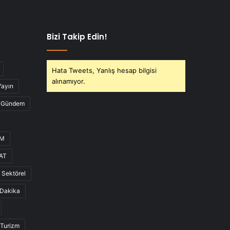
Bizi Takip Edin!
Hata Tweets, Yanlış hesap bilgisi
alınamıyor.
Yayın
Gündem
UM
AT
Sektörel
Dakika
Turizm