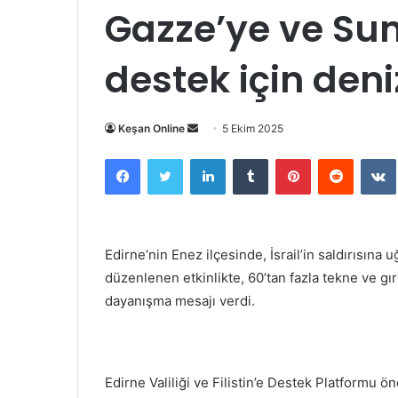
Gazze’ye ve Su
destek için deni
Bir
Keşan Online
5 Ekim 2025
e-
Facebook
Twitter
LinkedIn
Tumblr
Pinterest
Reddit
posta
göndermek
Edirne’nin Enez ilçesinde, İsrail’in saldırısına
düzenlenen etkinlikte, 60’tan fazla tekne ve gır
dayanışma mesajı verdi.
Edirne Valiliği ve Filistin’e Destek Platformu ö