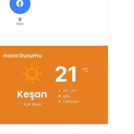
0
Fans
Hava Durumu
21
℃
Keşan
21º - 21º
60%
1.54 km/h
Açık hava