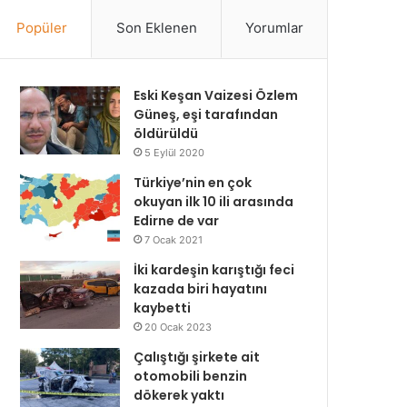
Popüler
Son Eklenen
Yorumlar
Eski Keşan Vaizesi Özlem
Güneş, eşi tarafından
öldürüldü
5 Eylül 2020
Türkiye’nin en çok
okuyan ilk 10 ili arasında
Edirne de var
7 Ocak 2021
İki kardeşin karıştığı feci
kazada biri hayatını
kaybetti
20 Ocak 2023
Çalıştığı şirkete ait
otomobili benzin
dökerek yaktı