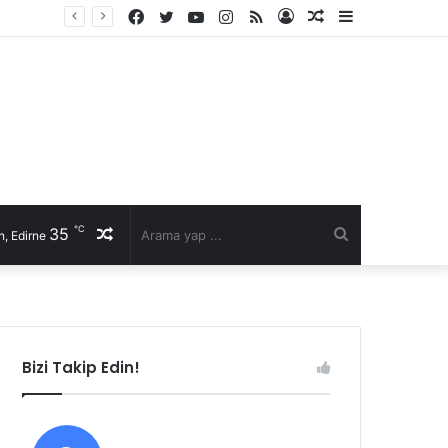
Facebook
Twitter
YouTube
Instagram
RSS
Kayıt
Rastgele
Kenar
Ol
Makale
Bölmesi
℃
35
Rastgele
Arama
, Edirne
Makale
yap
...
Bizi Takip Edin!