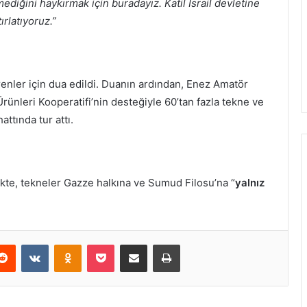
iğini haykırmak için buradayız. Katil İsrail devletine
rlatıyoruz.”
enler için dua edildi. Duanın ardından, Enez Amatör
rünleri Kooperatifi’nin desteğiyle 60’tan fazla tekne ve
hattında tur attı.
ikte, tekneler Gazze halkına ve Sumud Filosu’na “
yalnız
erest
Reddit
VKontakte
Odnoklassniki
Pocket
E-Posta ile paylaş
Yazdır