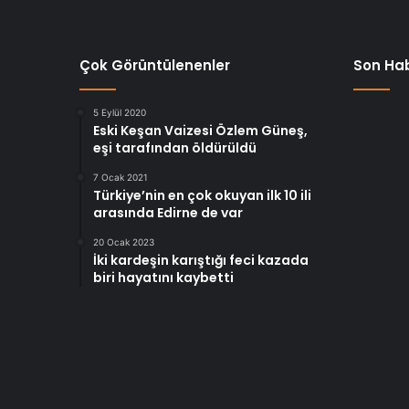
Çok Görüntülenenler
Son Hab
5 Eylül 2020
Eski Keşan Vaizesi Özlem Güneş,
eşi tarafından öldürüldü
7 Ocak 2021
Türkiye’nin en çok okuyan ilk 10 ili
arasında Edirne de var
20 Ocak 2023
İki kardeşin karıştığı feci kazada
biri hayatını kaybetti