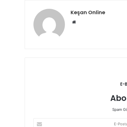
Keşan Online
Web
sitesi
E-
Abo
Spam Gö
E-
Posta