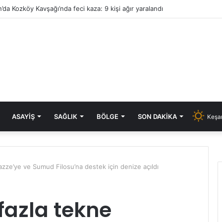
’da Kozköy Kavşağı’nda feci kaza: 9 kişi ağır yaralandı
ASAYIŞ
SAĞLIK
BÖLGE
SON DAKIKA
Keşan
zze’ye ve Sumud Filosu’na destek için denize açıldı
fazla tekne