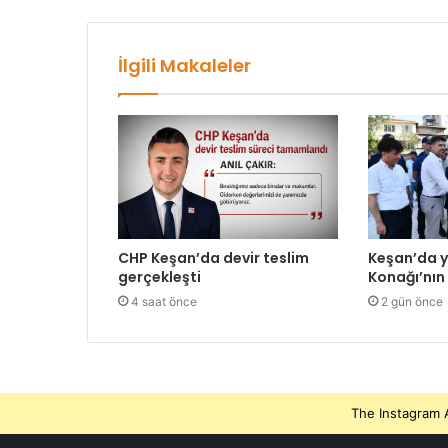
İlgili Makaleler
CHP Keşan’da devir teslim
Keşan’da 
gerçekleşti
Konağı’nın 
4 saat önce
2 gün önce
The Instagram A