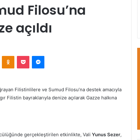
mud Filosu’na
ze açıldı
VKontakte
Odnoklassniki
Pocket
Messenger
 uğrayan Filistinlilere ve Sumud Filosu’na destek amacıyla
gır Filistin bayraklarıyla denize açılarak Gazze halkına
ncülüğünde gerçekleştirilen etkinlikte, Vali
Yunus Sezer
,