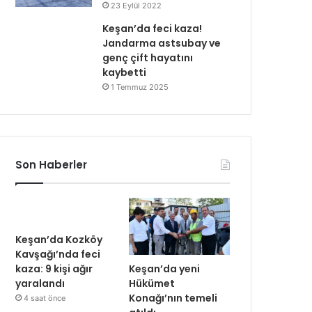
23 Eylül 2022
Keşan’da feci kaza!
Jandarma astsubay ve
genç çift hayatını
kaybetti
1 Temmuz 2025
Son Haberler
Keşan’da Kozköy
Kavşağı’nda feci
Keşan’da yeni
kaza: 9 kişi ağır
Hükümet
yaralandı
Konağı’nın temeli
4 saat önce