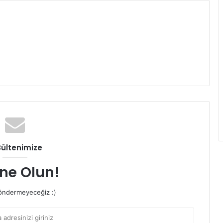
Bültenimize
ne Olun!
ndermeyeceğiz :)