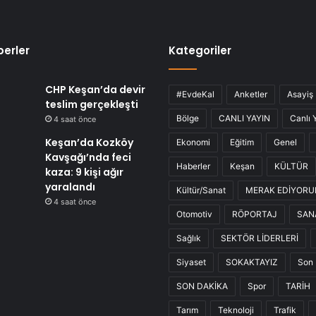
erler
Kategoriler
CHP Keşan’da devir
#EvdeKal
Anketler
Asayiş
teslim gerçekleşti
Bölge
CANLI YAYIN
Canlı 
4 saat önce
Keşan’da Kozköy
Ekonomi
Eğitim
Genel
Kavşağı’nda feci
Haberler
Keşan
KÜLTÜR
kaza: 9 kişi ağır
yaralandı
Kültür/Sanat
MERAK EDİYOR
4 saat önce
Otomotiv
RÖPORTAJ
SAN
Sağlık
SEKTÖR LİDERLERİ
Siyaset
SOKAKTAYIZ
Son 
SON DAKİKA
Spor
TARİH
Tarım
Teknoloji
Trafik