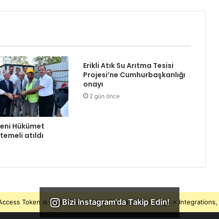
Erikli Atık Su Arıtma Tesisi
Projesi’ne Cumhurbaşkanlığı
onayı
2 gün önce
yeni Hükümet
temeli atıldı
Bizi Instagram'da Takip Edin!
ccess Token is expired, Go to the Theme options page > Integrations, t