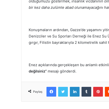
olduğumuzu göstermek, insanlık vicdanının ölmed
bir kez daha zulümle abad olunamayacağını hatı
Konuşmaların ardından, Gazze’de yaşamını yitir
Denizciler ve Su Sporları Derneği ile Enez Su Ü
gırgır, Filistin bayraklarıyla 2 kilometrelik sahil 
Enez açıklarında gerçekleşen bu anlamlı etkinl
değilsiniz”
mesajı gönderdi.
Facebook
Twitter
LinkedIn
Tumblr
Pint
Paylaş