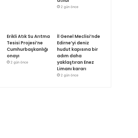
atıldı
2 gün önce
Erikli Atık Su Arıtma
İl Genel Meclisi’nde
Tesisi Projesi’ne
Edirne’yi deniz
Cumhurbaşkanlığı
hudut kapısına bir
onayı
adım daha
yaklaştıran Enez
2 gün önce
Limanı kararı
2 gün önce