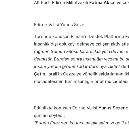
AK Parti Edirne Milletvekili
Fatma Aksal
ve çok
Edirne Valisi Yunus Sezer
Törende konuşan Filistin’e Destek Platformu 
insanlık dışı ablukayı delmeye çalışan aktivistle
rağmen Sumud Filosu kararlılıkla yola devam et
delmiştir. Bundan sonra insanlığın vicdanı bu s
insani yardım girene kadar durmayacaktır.”
ded
Çetin
, İsrail’in Gazze’ye yönelik saldırılarının ik
mücadelesinin tüm insanlığın onur mücadelesi
Etkinlikte konuşan Edirne Valisi
Yunus Sezer
de
şunları söyledi:
“Bugün Enez’den karınca misali safımızı belli et