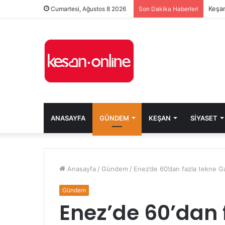
Keşan
Cumartesi, Ağustos 8 2026
Son Dakika Haberleri
ANASAYFA
GÜNDEM
KEŞAN
SIYASET
Anasayfa
/
Gündem
/
Enez’de 60’dan fazla tekne Ga
Gündem
Enez’de 60’dan 