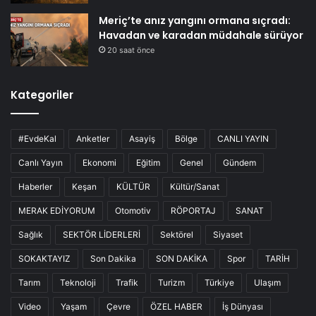
Meriç’te anız yangını ormana sıçradı:
Havadan ve karadan müdahale sürüyor
20 saat önce
Kategoriler
#EvdeKal
Anketler
Asayiş
Bölge
CANLI YAYIN
Canlı Yayın
Ekonomi
Eğitim
Genel
Gündem
Haberler
Keşan
KÜLTÜR
Kültür/Sanat
MERAK EDİYORUM
Otomotiv
RÖPORTAJ
SANAT
Sağlık
SEKTÖR LİDERLERİ
Sektörel
Siyaset
SOKAKTAYIZ
Son Dakika
SON DAKİKA
Spor
TARİH
Tarım
Teknoloji
Trafik
Turizm
Türkiye
Ulaşım
Video
Yaşam
Çevre
ÖZEL HABER
İş Dünyası