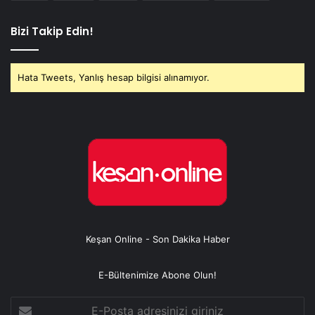
Bizi Takip Edin!
Hata Tweets, Yanlış hesap bilgisi alınamıyor.
Keşan Online - Son Dakika Haber
E-Bültenimize Abone Olun!
E-