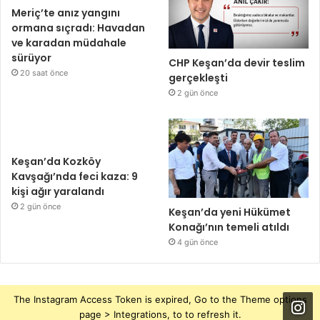
Meriç’te anız yangını
ormana sıçradı: Havadan
ve karadan müdahale
sürüyor
CHP Keşan’da devir teslim
20 saat önce
gerçekleşti
2 gün önce
Keşan’da Kozköy
Kavşağı’nda feci kaza: 9
kişi ağır yaralandı
2 gün önce
Keşan’da yeni Hükümet
Konağı’nın temeli atıldı
4 gün önce
The Instagram Access Token is expired, Go to the Theme options
page > Integrations, to to refresh it.