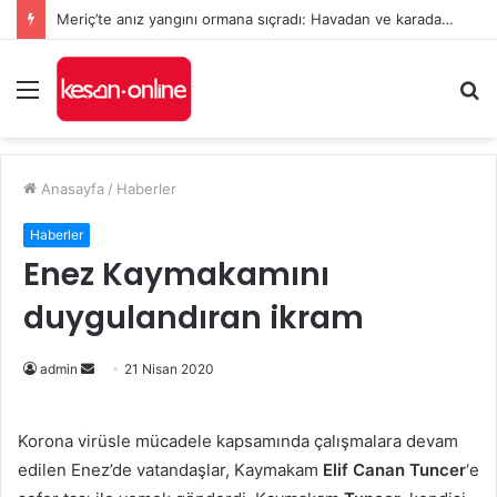
Meriç’te anız yangını ormana sıçradı: Havadan ve karadan müdahale sürüyor
Menü
A
y
...
Anasayfa
/
Haberler
Haberler
Enez Kaymakamını
duygulandıran ikram
Bir
admin
21 Nisan 2020
e-
posta
Korona virüsle mücadele kapsamında çalışmalara devam
göndermek
edilen Enez’de vatandaşlar, Kaymakam
Elif Canan Tuncer
‘e