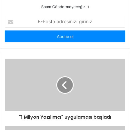
Spam Göndermeyeceğiz :)
E-
Posta
adresinizi
giriniz
"1 Milyon Yazılımcı" uygulaması başladı