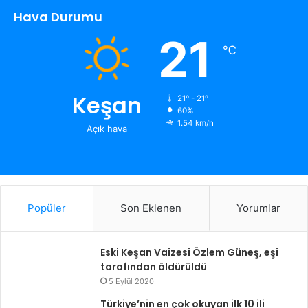
Hava Durumu
21
℃
Keşan
21º - 21º
60%
1.54 km/h
Açık hava
Popüler
Son Eklenen
Yorumlar
Eski Keşan Vaizesi Özlem Güneş, eşi
tarafından öldürüldü
5 Eylül 2020
Türkiye’nin en çok okuyan ilk 10 ili