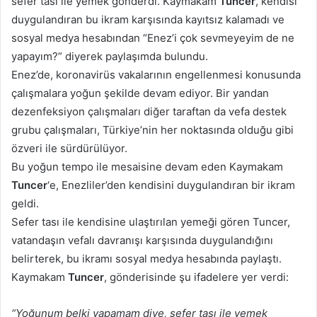
sefer tası ile yemek gönderdi. Kaymakam
Tuncer
, kendisi
duygulandıran bu ikram karşısında kayıtsız kalamadı ve
sosyal medya hesabından “Enez’i çok sevmeyeyim de ne
yapayım?” diyerek paylaşımda bulundu.
Enez’de, koronavirüs vakalarının engellenmesi konusunda
çalışmalara yoğun şekilde devam ediyor. Bir yandan
dezenfeksiyon çalışmaları diğer taraftan da vefa destek
grubu çalışmaları, Türkiye’nin her noktasında olduğu gibi
özveri ile sürdürülüyor.
Bu yoğun tempo ile mesaisine devam eden Kaymakam
Tuncer
‘e, Enezliler’den kendisini duygulandıran bir ikram
geldi.
Sefer tası ile kendisine ulaştırılan yemeği gören Tuncer,
vatandaşın vefalı davranışı karşısında duygulandığını
belirterek, bu ikramı sosyal medya hesabında paylaştı.
Kaymakam
Tuncer
, gönderisinde şu ifadelere yer verdi:
“Yoğunum belki yapamam diye, sefer tası ile yemek