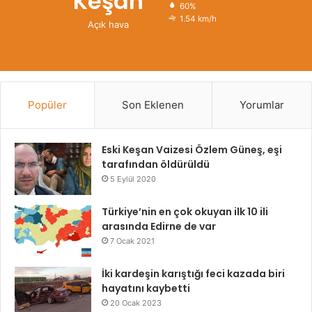
Keşan
60%
1.54 km/h
Açık hava
Popüler
Son Eklenen
Yorumlar
Eski Keşan Vaizesi Özlem Güneş, eşi
tarafından öldürüldü
5 Eylül 2020
Türkiye’nin en çok okuyan ilk 10 ili
arasında Edirne de var
7 Ocak 2021
İki kardeşin karıştığı feci kazada biri
hayatını kaybetti
20 Ocak 2023