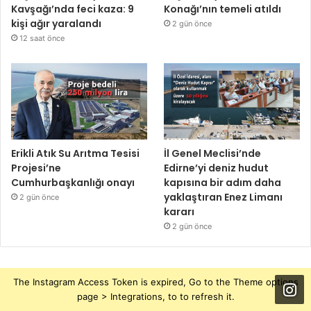
Kavşağı’nda feci kaza: 9
Konağı’nın temeli atıldı
kişi ağır yaralandı
2 gün önce
12 saat önce
Erikli Atık Su Arıtma Tesisi
İl Genel Meclisi’nde
Projesi’ne
Edirne’yi deniz hudut
Cumhurbaşkanlığı onayı
kapısına bir adım daha
yaklaştıran Enez Limanı
2 gün önce
kararı
2 gün önce
The Instagram Access Token is expired, Go to the Theme options
page > Integrations, to to refresh it.