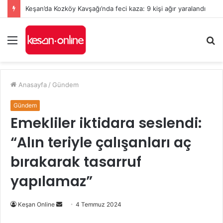
Keşan’da Kozköy Kavşağı’nda feci kaza: 9 kişi ağır yaralandı
Menü
A
y
...
Anasayfa
/
Gündem
Gündem
Emekliler iktidara seslendi:
“Alın teriyle çalışanları aç
bırakarak tasarruf
yapılamaz”
Bir
Keşan Online
4 Temmuz 2024
e-