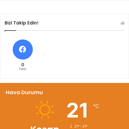
Bizi Takip Edin!
0
Fans
Hava Durumu
21
℃
21º - 21º