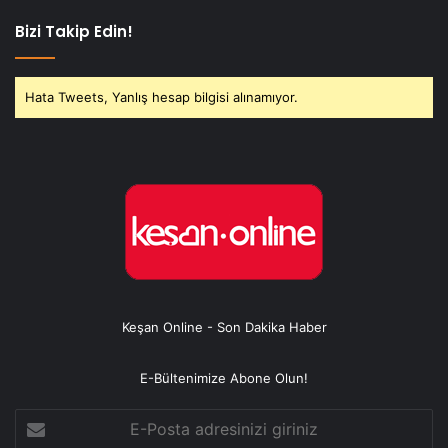
Bizi Takip Edin!
Hata Tweets, Yanlış hesap bilgisi alınamıyor.
Keşan Online - Son Dakika Haber
E-Bültenimize Abone Olun!
E-
Posta