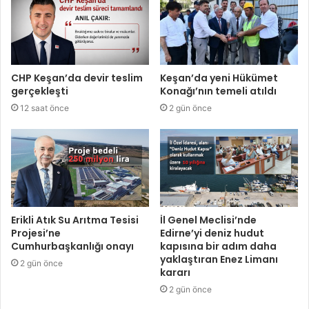
CHP Keşan’da devir teslim
Keşan’da yeni Hükümet
gerçekleşti
Konağı’nın temeli atıldı
12 saat önce
2 gün önce
Erikli Atık Su Arıtma Tesisi
İl Genel Meclisi’nde
Projesi’ne
Edirne’yi deniz hudut
Cumhurbaşkanlığı onayı
kapısına bir adım daha
yaklaştıran Enez Limanı
2 gün önce
kararı
2 gün önce