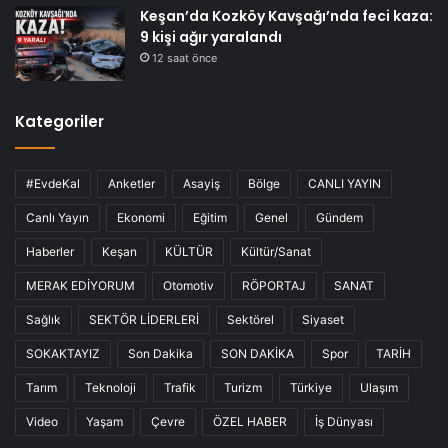
Keşan’da Kozköy Kavşağı’nda feci kaza:
9 kişi ağır yaralandı
12 saat önce
Kategoriler
#EvdeKal
Anketler
Asayiş
Bölge
CANLI YAYIN
Canlı Yayın
Ekonomi
Eğitim
Genel
Gündem
Haberler
Keşan
KÜLTÜR
Kültür/Sanat
MERAK EDİYORUM
Otomotiv
RÖPORTAJ
SANAT
Sağlık
SEKTÖR LİDERLERİ
Sektörel
Siyaset
SOKAKTAYIZ
Son Dakika
SON DAKİKA
Spor
TARİH
Tarım
Teknoloji
Trafik
Turizm
Türkiye
Ulaşım
Video
Yaşam
Çevre
ÖZEL HABER
İş Dünyası