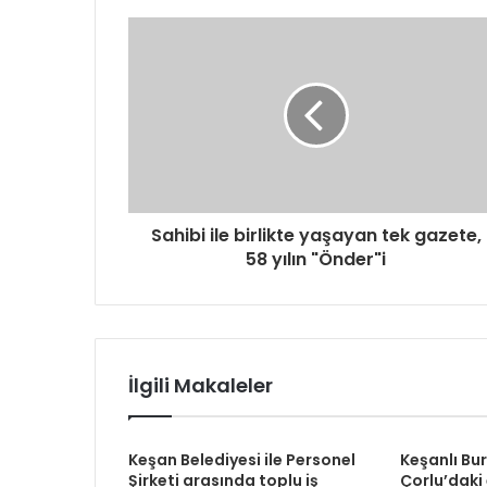
d
r
e
s
i
n
i
z
i
g
Sahibi ile birlikte yaşayan tek gazete,
i
58 yılın "Önder"i
r
i
n
i
z
İlgili Makaleler
Keşan Belediyesi ile Personel
Keşanlı Bu
Şirketi arasında toplu iş
Çorlu’daki