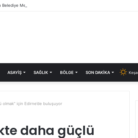
 Belediye Meclisi 10 Ağustos’ta olağanüstü toplanacak
ASAYIŞ
SAĞLIK
BÖLGE
SON DAKIKA
Keşan
lü olmak” için Edirne’de buluşuyor
ikte daha güçlü