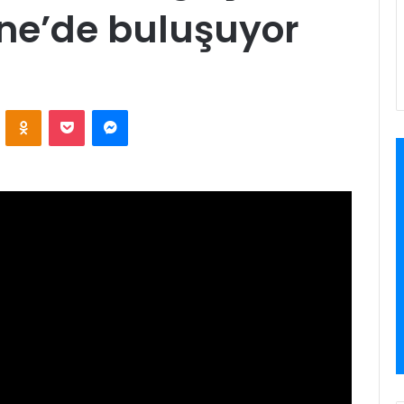
rne’de buluşuyor
ontakte
Odnoklassniki
Pocket
Messenger