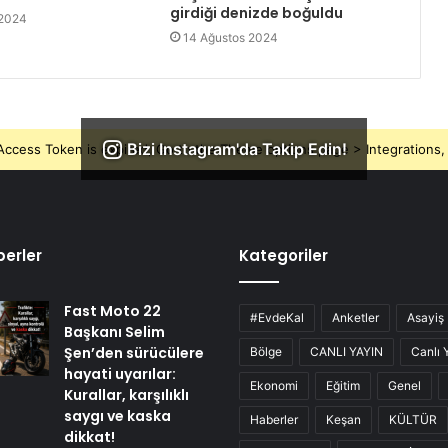
girdiği denizde boğuldu
 2024
14 Ağustos 2024
Bizi Instagram'da Takip Edin!
ccess Token is expired, Go to the Theme options page > Integrations, t
erler
Kategoriler
Fast Moto 22
#EvdeKal
Anketler
Asayiş
Başkanı Selim
Şen’den sürücülere
Bölge
CANLI YAYIN
Canlı 
hayati uyarılar:
Ekonomi
Eğitim
Genel
Kurallar, karşılıklı
saygı ve kaska
Haberler
Keşan
KÜLTÜR
dikkat!