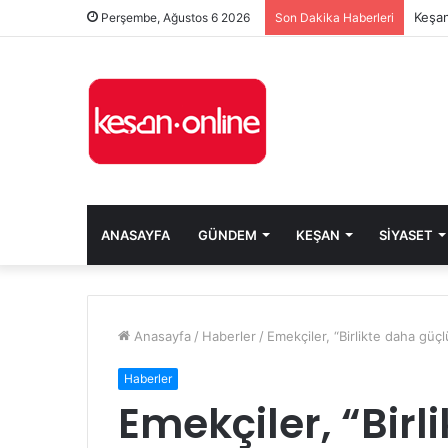
Keşan
Perşembe, Ağustos 6 2026
Son Dakika Haberleri
ANASAYFA
GÜNDEM
KEŞAN
SIYASET
Anasayfa
/
Haberler
/
Emekçiler, “Birlikte daha güç
Haberler
Emekçiler, “Birl