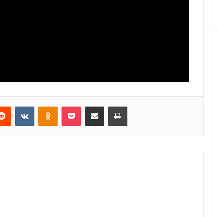
Reddit
VKontakte
Odnoklassniki
Pocket
E-Posta ile paylaş
Yazdır