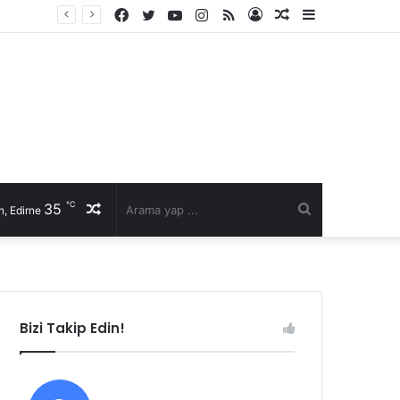
Facebook
Twitter
YouTube
Instagram
RSS
Kayıt
Rastgele
Kenar
Ol
Makale
Bölmesi
℃
35
Rastgele
Arama
, Edirne
Makale
yap
...
Bizi Takip Edin!