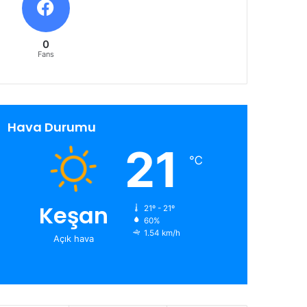
0
Fans
Hava Durumu
21
℃
Keşan
21º - 21º
60%
1.54 km/h
Açık hava