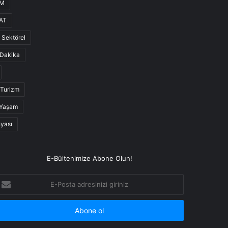
UM
AT
Sektörel
Dakika
Turizm
Yaşam
nyası
E-Bültenimize Abone Olun!
-
osta
dresinizi
iriniz