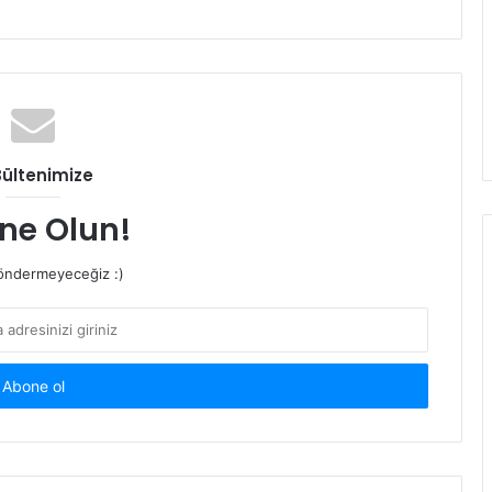
Bültenimize
ne Olun!
ndermeyeceğiz :)