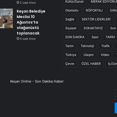
Kültür/Sanat
MERAK EDİYOR
2 saat önce
Otomotiv
RÖPORTAJ
SAN
Keşan Belediye
Meclisi 10
Sağlık
SEKTÖR LİDERLERİ
Ağustos’ta
olağanüstü
Siyaset
SOKAKTAYIZ
Son 
toplanacak
SON DAKİKA
Spor
TARİH
4 saat önce
Tarım
Teknoloji
Trafik
Türkiye
Ulaşım
Video
Çevre
ÖZEL HABER
İş Dü
Keşan Online - Son Dakika Haber
E
P
a
g