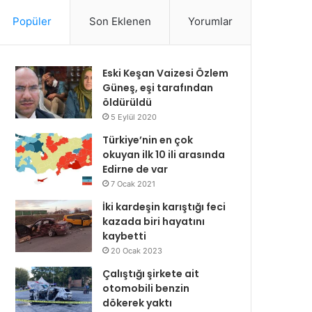
Popüler
Son Eklenen
Yorumlar
Eski Keşan Vaizesi Özlem
Güneş, eşi tarafından
öldürüldü
5 Eylül 2020
Türkiye’nin en çok
okuyan ilk 10 ili arasında
Edirne de var
7 Ocak 2021
İki kardeşin karıştığı feci
kazada biri hayatını
kaybetti
20 Ocak 2023
Çalıştığı şirkete ait
otomobili benzin
dökerek yaktı