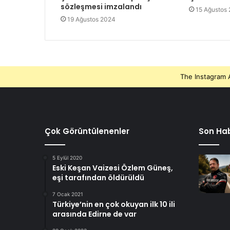
sözleşmesi imzalandı
15 Ağustos
19 Ağustos 2024
The Instagram A
Çok Görüntülenenler
Son Hab
5 Eylül 2020
Eski Keşan Vaizesi Özlem Güneş,
eşi tarafından öldürüldü
7 Ocak 2021
Türkiye’nin en çok okuyan ilk 10 ili
arasında Edirne de var