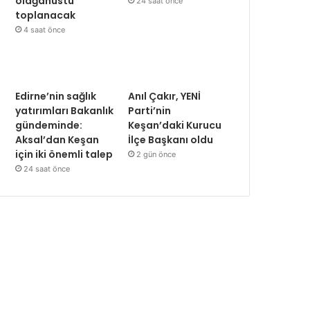
olağanüstü
24 saat önce
toplanacak
4 saat önce
Edirne’nin sağlık
Anıl Çakır, YENİ
yatırımları Bakanlık
Parti’nin
gündeminde:
Keşan’daki Kurucu
Aksal’dan Keşan
İlçe Başkanı oldu
için iki önemli talep
2 gün önce
24 saat önce