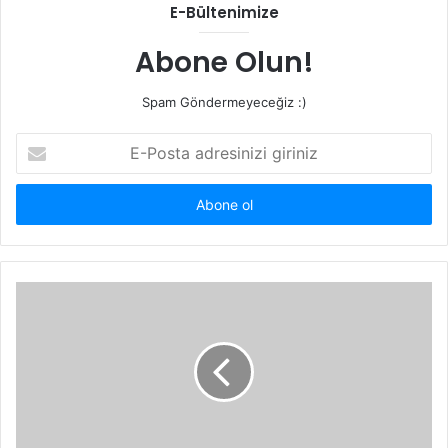
E-Bültenimize
Abone Olun!
Spam Göndermeyeceğiz :)
E-
Posta
adresinizi
giriniz