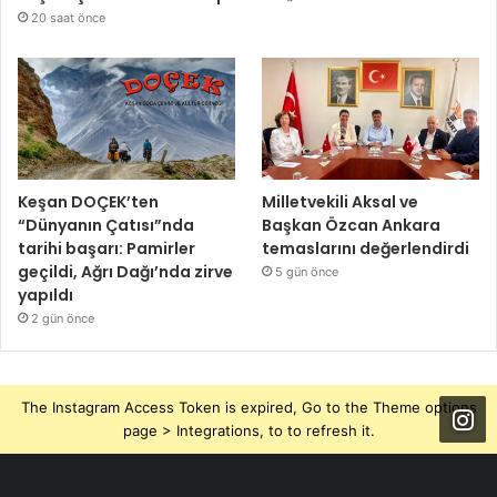
20 saat önce
Keşan DOÇEK’ten
Milletvekili Aksal ve
“Dünyanın Çatısı”nda
Başkan Özcan Ankara
tarihi başarı: Pamirler
temaslarını değerlendirdi
geçildi, Ağrı Dağı’nda zirve
5 gün önce
yapıldı
2 gün önce
The Instagram Access Token is expired, Go to the Theme options
page > Integrations, to to refresh it.