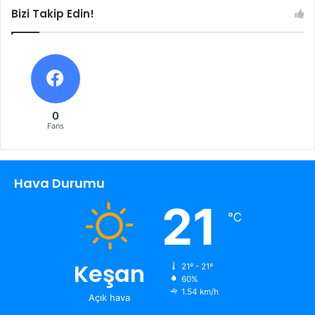
Bizi Takip Edin!
0
Fans
Hava Durumu
21
℃
Keşan
21º - 21º
60%
1.54 km/h
Açık hava