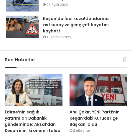
23 Eylül 2022
Keşan’da feci kaza! Jandarma
astsubay ve genç çift hayatını
kaybetti
1 Temmuz 2025
Son Haberler
Edirne’nin sağlık
Anıl Çakır, YENİ Parti’nin
yatırımları Bakanlık
Keşan’daki Kurucu İlçe
gündeminde: Aksal’dan
Başkanı oldu
Keşan için iki önemli talep
2 gün önce