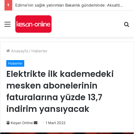
Edirne’nin sağlık yatırımları Bakanlık gündeminde: Aksal’dan Keşan için iki önemli talep
Menü
A
y
...
Anasayfa
/
Haberler
Haberler
Elektrikte ilk kademedeki
mesken abonelerinin
faturalarına yüzde 13,7
indirim yansıyacak
Bir
Keşan Online
1 Mart 2022
e-