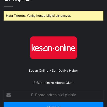
Hata Tweets, Yanlış hesap bilgisi alınamıyor.
Keşan Online - Son Dakika Haber
E-Bültenimize Abone Olun!
E-
Posta
adresinizi