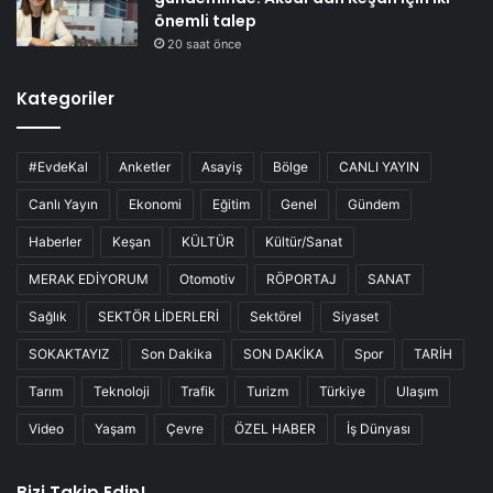
önemli talep
20 saat önce
Kategoriler
#EvdeKal
Anketler
Asayiş
Bölge
CANLI YAYIN
Canlı Yayın
Ekonomi
Eğitim
Genel
Gündem
Haberler
Keşan
KÜLTÜR
Kültür/Sanat
MERAK EDİYORUM
Otomotiv
RÖPORTAJ
SANAT
Sağlık
SEKTÖR LİDERLERİ
Sektörel
Siyaset
SOKAKTAYIZ
Son Dakika
SON DAKİKA
Spor
TARİH
Tarım
Teknoloji
Trafik
Turizm
Türkiye
Ulaşım
Video
Yaşam
Çevre
ÖZEL HABER
İş Dünyası
Bizi Takip Edin!