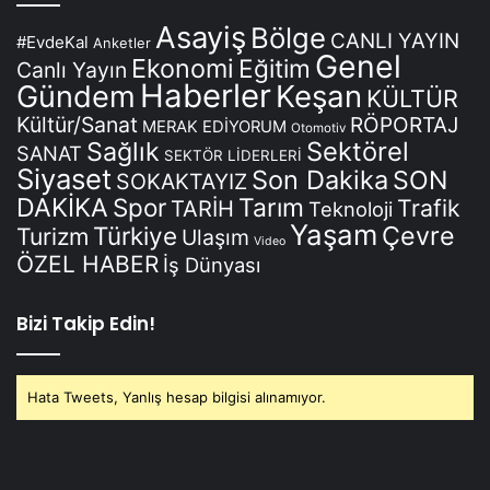
Asayiş
Bölge
CANLI YAYIN
#EvdeKal
Anketler
Genel
Ekonomi
Eğitim
Canlı Yayın
Haberler
Keşan
Gündem
KÜLTÜR
Kültür/Sanat
RÖPORTAJ
MERAK EDİYORUM
Otomotiv
Sağlık
Sektörel
SANAT
SEKTÖR LİDERLERİ
Siyaset
Son Dakika
SON
SOKAKTAYIZ
DAKİKA
Spor
Tarım
Trafik
TARİH
Teknoloji
Yaşam
Çevre
Türkiye
Turizm
Ulaşım
Video
ÖZEL HABER
İş Dünyası
Bizi Takip Edin!
Hata Tweets, Yanlış hesap bilgisi alınamıyor.