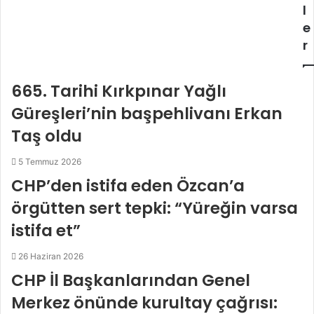
l
e
r
665. Tarihi Kırkpınar Yağlı
Güreşleri’nin başpehlivanı Erkan
Taş oldu
5 Temmuz 2026
CHP’den istifa eden Özcan’a
örgütten sert tepki: “Yüreğin varsa
istifa et”
26 Haziran 2026
CHP İl Başkanlarından Genel
Merkez önünde kurultay çağrısı: