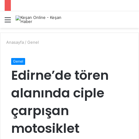
Menü
A
y
...
Anasayfa
/
Genel
Genel
Edirne’de tören
alanında ciple
çarpışan
motosiklet