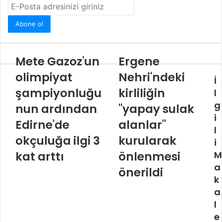
E-
Posta
adresinizi
giriniz
Mete Gazoz'un
Ergene
olimpiyat
Nehri'ndeki
İ
şampiyonluğu
kirliliğin
l
g
nun ardından
"yapay sulak
i
Edirne'de
alanlar"
l
okçuluğa ilgi 3
kurularak
i
kat arttı
önlenmesi
M
a
önerildi
k
a
l
e