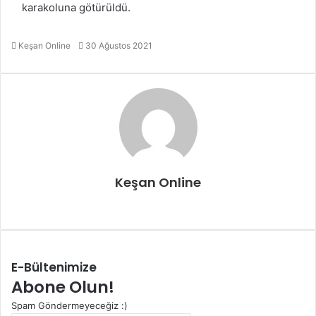
karakoluna götürüldü.
Bir
Keşan Online
30 Ağustos 2021
e-
posta
göndermek
Keşan Online
Web
sitesi
E-Bültenimize
Abone Olun!
Spam Göndermeyeceğiz :)