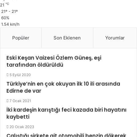
℃
21
21º - 21º
60%
1.54 km/h
Popüler
Son Eklenen
Yorumlar
Eski Keşan Vaizesi Özlem Güneş, eşi
tarafından öldürüldü
5 Eylül 2020
Türkiye’nin en çok okuyan ilk 10 ili arasında
Edirne de var
7 Ocak 2021
İki kardeşin karıştığı feci kazada biri hayatını
kaybetti
20 Ocak 2023
Çalıştığı şirkete ait otomobili benzin dökerek