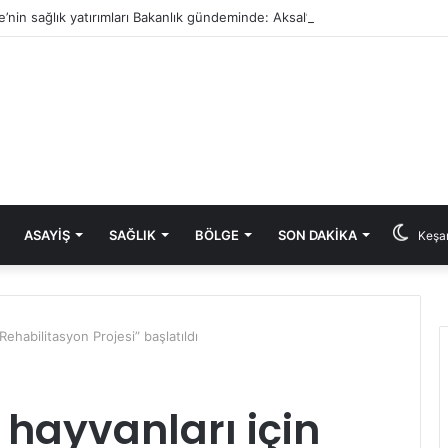
e’nin sağlık yatırımları Bakanlık gündeminde: Aksal’dan Keşan için iki önem
ASAYIŞ
SAĞLIK
BÖLGE
SON DAKIKA
Keşan
Rehabilitasyon Projesi” başlatıldı
 hayvanları için