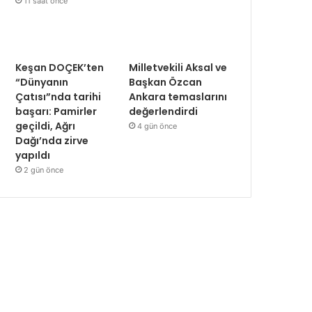
11 saat önce
Keşan DOÇEK’ten
Milletvekili Aksal ve
“Dünyanın
Başkan Özcan
Çatısı”nda tarihi
Ankara temaslarını
başarı: Pamirler
değerlendirdi
geçildi, Ağrı
4 gün önce
Dağı’nda zirve
yapıldı
2 gün önce