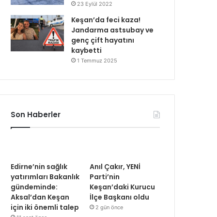
23 Eylül 2022
Keşan’da feci kaza!
Jandarma astsubay ve
genç çift hayatını
kaybetti
1 Temmuz 2025
Son Haberler
Edirne’nin sağlık
Anıl Çakır, YENİ
yatırımları Bakanlık
Parti’nin
gündeminde:
Keşan’daki Kurucu
Aksal’dan Keşan
İlçe Başkanı oldu
için iki önemli talep
2 gün önce