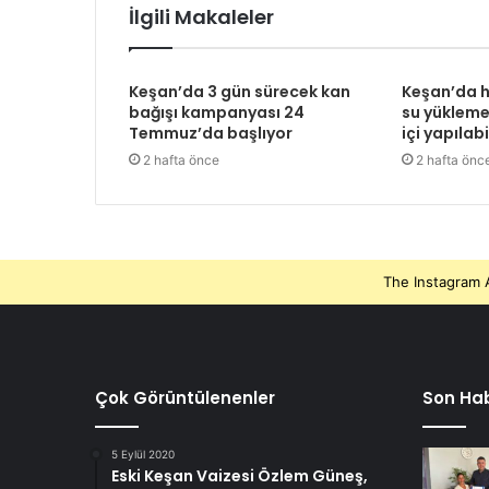
İlgili Makaleler
Keşan’da 3 gün sürecek kan
Keşan’da h
bağışı kampanyası 24
su yükleme 
Temmuz’da başlıyor
içi yapılab
2 hafta önce
2 hafta önc
The Instagram A
Çok Görüntülenenler
Son Hab
5 Eylül 2020
Eski Keşan Vaizesi Özlem Güneş,