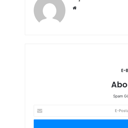
Web
sitesi
E-
Abo
Spam Gö
E-
Posta
adresinizi
giriniz