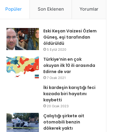
Popüler
Son Eklenen
Yorumlar
Eski Keşan Vaizesi Özlem
Güneş, eşi tarafından
öldürüldü
5 Eylül 2020
Türkiye’nin en çok
okuyan ilk 10 ili arasında
Edirne de var
7 Ocak 2021
İki kardeşin karıştığı feci
kazada biri hayatını
kaybetti
20 Ocak 2023
Çalıştığı şirkete ait
otomobili benzin
dökerek yaktı