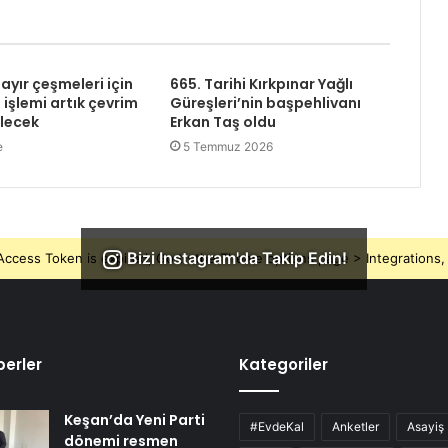
ayır çeşmeleri için
665. Tarihi Kırkpınar Yağlı
işlemi artık çevrim
Güreşleri’nin başpehlivanı
ilecek
Erkan Taş oldu
e
5 Temmuz 2026
Bizi Instagram'da Takip Edin!
ccess Token is expired, Go to the Theme options page > Integrations, t
erler
Kategoriler
Keşan’da Yeni Parti
#EvdeKal
Anketler
Asayiş
dönemi resmen