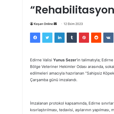
“Rehabilitasyon 
Bir
Keşan Online
12 Ekim 2023
e-
Facebook
Twitter
LinkedIn
Tumblr
Pinterest
Reddit
posta
göndermek
Edirne Valisi
Yunus Sezer
‘in talimatıyla; Edirn
Bölge Veteriner Hekimler Odası arasında, sokakt
edilmeleri amacıyla hazırlanan “Sahipsiz Köpek
Çarşamba günü imzalandı.
İmzalanan protokol kapsamında, Edirne sınırlar
kısırlaştırılması, tedavisi, aşılarının yapılması, 