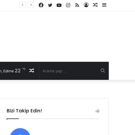
Facebook
Twitter
YouTube
Instagram
RSS
Kayıt
Rastgele
Kenar
li talep
Ol
Makale
Bölmesi
℃
22
Rastgele
Arama
, Edirne
Makale
yap
...
Bizi Takip Edin!