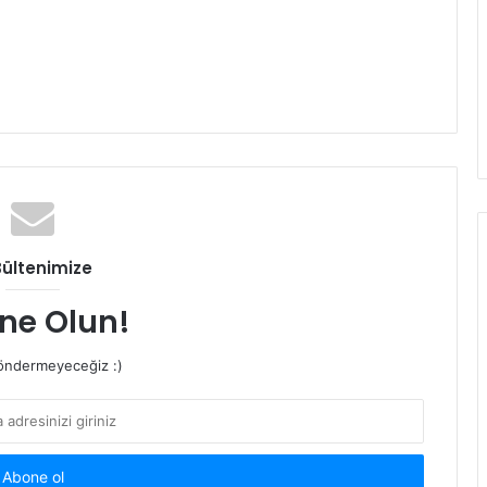
Bültenimize
ne Olun!
ndermeyeceğiz :)