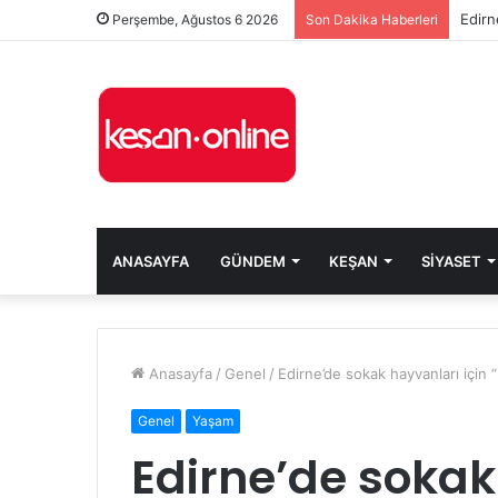
Edirn
Perşembe, Ağustos 6 2026
Son Dakika Haberleri
ANASAYFA
GÜNDEM
KEŞAN
SIYASET
Anasayfa
/
Genel
/
Edirne’de sokak hayvanları için “
Genel
Yaşam
Edirne’de sokak