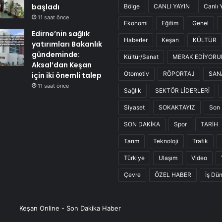
başladı
Bölge
CANLI YAYIN
Canlı 
11 saat önce
Ekonomi
Eğitim
Genel
Edirne’nin sağlık
Haberler
Keşan
KÜLTÜR
yatırımları Bakanlık
gündeminde:
Kültür/Sanat
MERAK EDİYOR
Aksal’dan Keşan
Otomotiv
RÖPORTAJ
SAN
için iki önemli talep
11 saat önce
Sağlık
SEKTÖR LİDERLERİ
Siyaset
SOKAKTAYIZ
Son 
SON DAKİKA
Spor
TARİH
Tarım
Teknoloji
Trafik
Türkiye
Ulaşım
Video
Çevre
ÖZEL HABER
İş Dü
Keşan Online - Son Dakika Haber