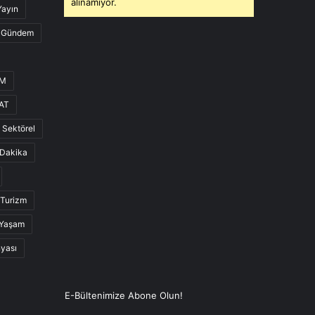
alınamıyor.
Yayın
Gündem
UM
AT
Sektörel
Dakika
Turizm
Yaşam
nyası
E-Bültenimize Abone Olun!