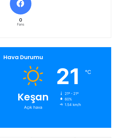
0
Fans
Hava Durumu
21
℃
Keşan
21º - 21º
60%
1.54 km/h
Açık hava