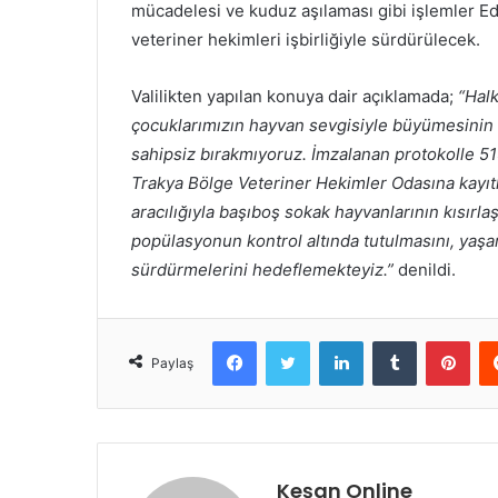
mücadelesi ve kuduz aşılaması gibi işlemler E
veteriner hekimleri işbirliğiyle sürdürülecek.
Valilikten yapılan konuya dair açıklamada;
“Halk
çocuklarımızın hayvan sevgisiyle büyümesinin ö
sahipsiz bırakmıyoruz. İmzalanan protokolle 5
Trakya Bölge Veteriner Hekimler Odasına kayıtlı
aracılığıyla başıboş sokak hayvanlarının kısırla
popülasyonun kontrol altında tutulmasını, yaşam 
sürdürmelerini hedeflemekteyiz.”
denildi.
Facebook
Twitter
LinkedIn
Tumblr
Pint
Paylaş
Keşan Online