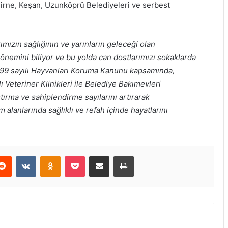
dirne, Keşan, Uzunköprü Belediyeleri ve serbest
ımızın sağlığının ve yarınların geleceği olan
nemini biliyor ve bu yolda can dostlarımızı sokaklarda
199 sayılı Hayvanları Koruma Kanunu kapsamında,
 Veteriner Klinikleri ile Belediye Bakımevleri
ştırma ve sahiplendirme sayılarını artırarak
alanlarında sağlıklı ve refah içinde hayatlarını
erest
Reddit
VKontakte
Odnoklassniki
Pocket
E-Posta ile paylaş
Yazdır