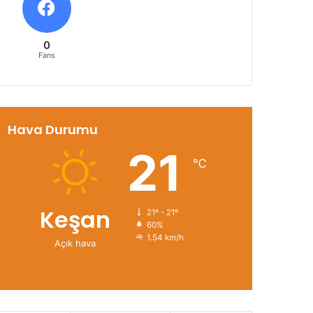
0
Fans
Hava Durumu
21
℃
Keşan
21º - 21º
60%
1.54 km/h
Açık hava