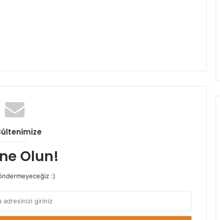
Bültenimize
ne Olun!
ndermeyeceğiz :)