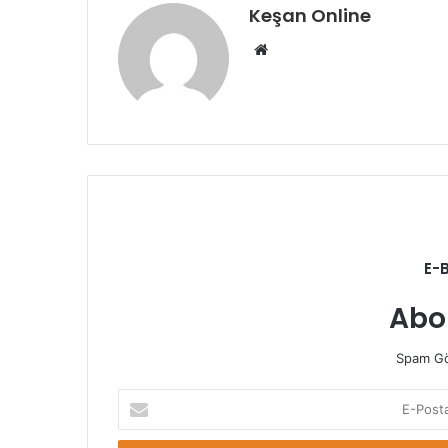
Keşan Online
Web
sitesi
E-
Abo
Spam Gö
E-
Posta
adresinizi