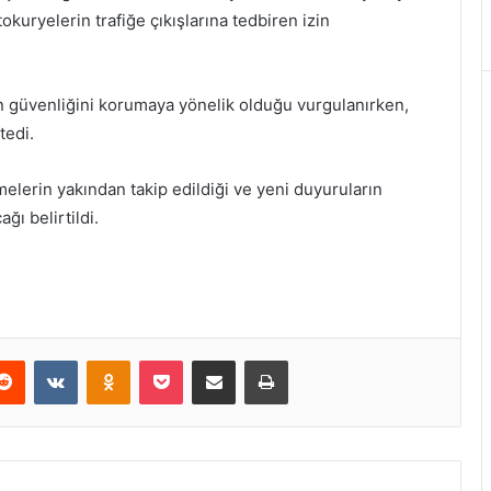
okuryelerin trafiğe çıkışlarına tedbiren izin
an güvenliğini korumaya yönelik olduğu vurgulanırken,
tedi.
melerin yakından takip edildiği ve yeni duyuruların
ğı belirtildi.
erest
Reddit
VKontakte
Odnoklassniki
Pocket
E-Posta ile paylaş
Yazdır