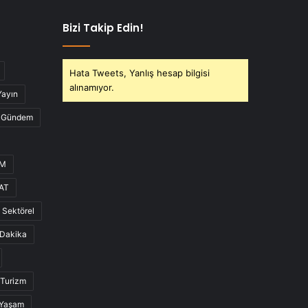
Bizi Takip Edin!
Hata Tweets, Yanlış hesap bilgisi
alınamıyor.
Yayın
Gündem
UM
AT
Sektörel
Dakika
Turizm
Yaşam