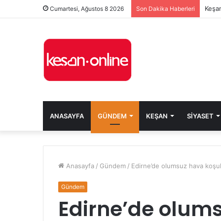
Keşan
Cumartesi, Ağustos 8 2026
Son Dakika Haberleri
ANASAYFA
GÜNDEM
KEŞAN
SIYASET
Anasayfa
/
Gündem
/
Edirne’de olumsuz hava koşull
Gündem
Edirne’de olums