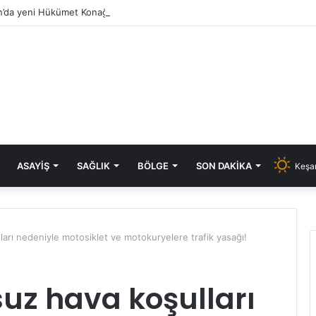
’da yeni Hükümet Konağı’nın temeli atıldı
ASAYIŞ
SAĞLIK
BÖLGE
SON DAKIKA
Keşan
arı nedeniyle motosiklet ve motokuryelere trafik yasağı!
uz hava koşulları