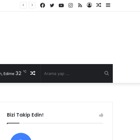
Facebook
Twitter
YouTube
Instagram
RSS
Kayıt
Rastgele
Kenar
Ol
Makale
Bölmesi
℃
32
Rastgele
Arama
, Edirne
Makale
yap
...
Bizi Takip Edin!