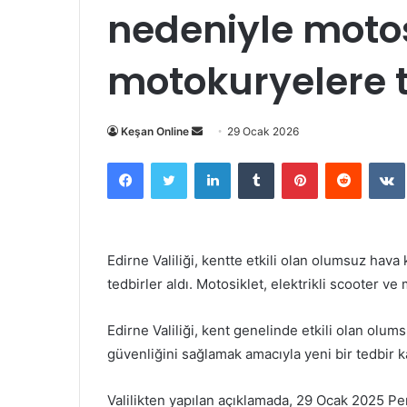
nedeniyle motos
motokuryelere t
Bir
Keşan Online
29 Ocak 2026
e-
Facebook
Twitter
LinkedIn
Tumblr
Pinterest
Reddit
posta
göndermek
Edirne Valiliği, kentte etkili olan olumsuz hava
tedbirler aldı. Motosiklet, elektrikli scooter ve
Edirne Valiliği, kent genelinde etkili olan olum
güvenliğini sağlamak amacıyla yeni bir tedbir ka
Valilikten yapılan açıklamada, 29 Ocak 2025 Pe