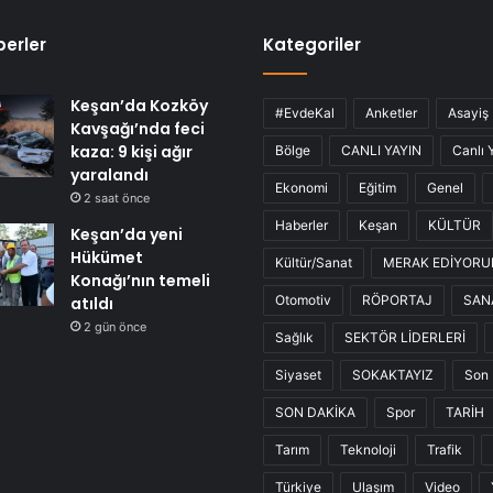
erler
Kategoriler
Keşan’da Kozköy
#EvdeKal
Anketler
Asayiş
Kavşağı’nda feci
kaza: 9 kişi ağır
Bölge
CANLI YAYIN
Canlı 
yaralandı
Ekonomi
Eğitim
Genel
2 saat önce
Haberler
Keşan
KÜLTÜR
Keşan’da yeni
Hükümet
Kültür/Sanat
MERAK EDİYOR
Konağı’nın temeli
Otomotiv
RÖPORTAJ
SAN
atıldı
2 gün önce
Sağlık
SEKTÖR LİDERLERİ
Siyaset
SOKAKTAYIZ
Son 
SON DAKİKA
Spor
TARİH
Tarım
Teknoloji
Trafik
Türkiye
Ulaşım
Video