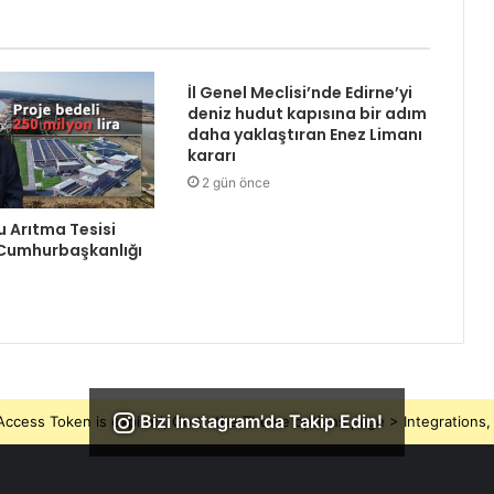
İl Genel Meclisi’nde Edirne’yi
deniz hudut kapısına bir adım
daha yaklaştıran Enez Limanı
kararı
2 gün önce
Su Arıtma Tesisi
 Cumhurbaşkanlığı
Bizi Instagram'da Takip Edin!
ccess Token is expired, Go to the Theme options page > Integrations, t