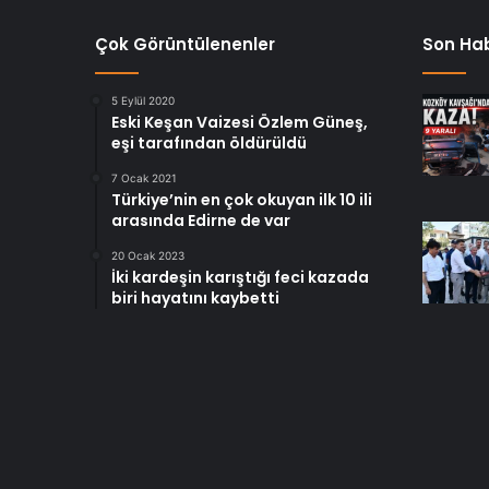
Çok Görüntülenenler
Son Hab
5 Eylül 2020
Eski Keşan Vaizesi Özlem Güneş,
eşi tarafından öldürüldü
7 Ocak 2021
Türkiye’nin en çok okuyan ilk 10 ili
arasında Edirne de var
20 Ocak 2023
İki kardeşin karıştığı feci kazada
biri hayatını kaybetti