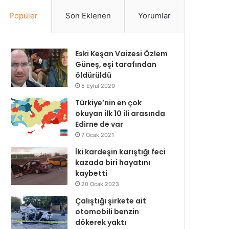
Popüler
Son Eklenen
Yorumlar
Eski Keşan Vaizesi Özlem
Güneş, eşi tarafından
öldürüldü
5 Eylül 2020
Türkiye’nin en çok
okuyan ilk 10 ili arasında
Edirne de var
7 Ocak 2021
İki kardeşin karıştığı feci
kazada biri hayatını
kaybetti
20 Ocak 2023
Çalıştığı şirkete ait
otomobili benzin
dökerek yaktı