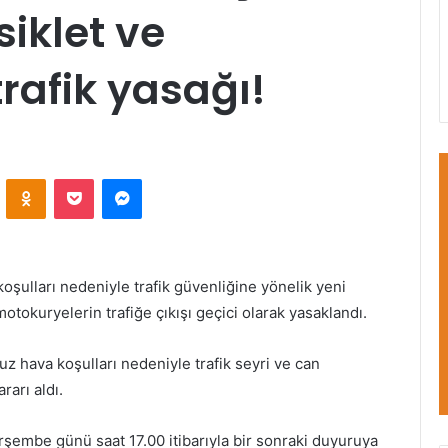
iklet ve
rafik yasağı!
VKontakte
Odnoklassniki
Pocket
Messenger
 koşulları nedeniyle trafik güvenliğine yönelik yeni
 motokuryelerin trafiğe çıkışı geçici olarak yasaklandı.
suz hava koşulları nedeniyle trafik seyri ve can
rarı aldı.
rşembe günü saat 17.00 itibarıyla bir sonraki duyuruya