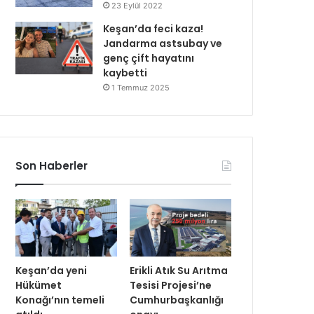
23 Eylül 2022
Keşan’da feci kaza!
Jandarma astsubay ve
genç çift hayatını
kaybetti
1 Temmuz 2025
Son Haberler
Keşan’da yeni
Erikli Atık Su Arıtma
Hükümet
Tesisi Projesi’ne
Konağı’nın temeli
Cumhurbaşkanlığı