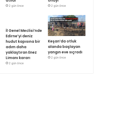
atıldı
onayı
2 gün önce
2 gün önce
İl Genel Meclisi’nde
Edirne’yi deniz
Keşan’da otluk
hudut kapısına bir
alanda başlayan
adım daha
yangın eve sıçradı
yaklaştıran Enez
Limanı kararı
2 gün önce
2 gün önce