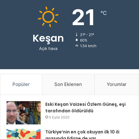
21
℃
Keşan
21º - 21º
60%
1.54 km/h
Açık hava
Popüler
Son Eklenen
Yorumlar
Eski Keşan Vaizesi Özlem Güneş, eşi
tarafından öldürüldü
5 Eylül 2020
Türkiye’nin en çok okuyan ilk 10 ili
arasında Edirne de var