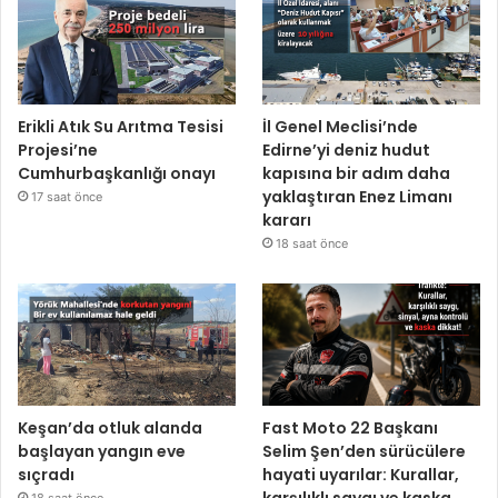
Erikli Atık Su Arıtma Tesisi
İl Genel Meclisi’nde
Projesi’ne
Edirne’yi deniz hudut
Cumhurbaşkanlığı onayı
kapısına bir adım daha
yaklaştıran Enez Limanı
17 saat önce
kararı
18 saat önce
Keşan’da otluk alanda
Fast Moto 22 Başkanı
başlayan yangın eve
Selim Şen’den sürücülere
sıçradı
hayati uyarılar: Kurallar,
karşılıklı saygı ve kaska
18 saat önce