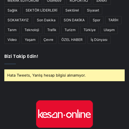
MERAK EDİYORUM
Otomotiv
RÖPORTAJ
SANAT
Sağlık
SEKTÖR LİDERLERİ
Sektörel
Siyaset
SOKAKTAYIZ
Son Dakika
SON DAKİKA
Spor
TARİH
Tarım
Teknoloji
Trafik
Turizm
Türkiye
Ulaşım
Video
Yaşam
Çevre
ÖZEL HABER
İş Dünyası
Bizi Takip Edin!
Hata Tweets, Yanlış hesap bilgisi alınamıyor.