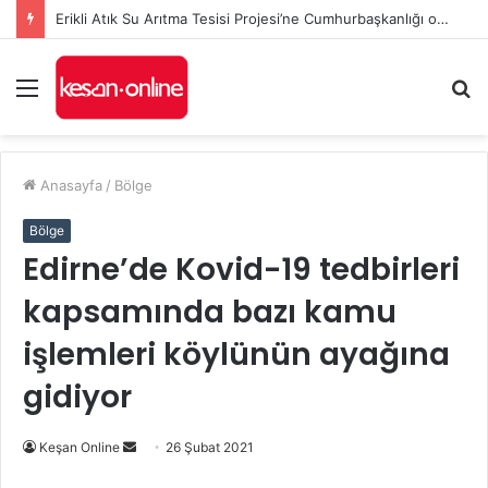
Erikli Atık Su Arıtma Tesisi Projesi’ne Cumhurbaşkanlığı onayı
Menü
A
y
...
Anasayfa
/
Bölge
Bölge
Edirne’de Kovid-19 tedbirleri
kapsamında bazı kamu
işlemleri köylünün ayağına
gidiyor
Bir
Keşan Online
26 Şubat 2021
e-