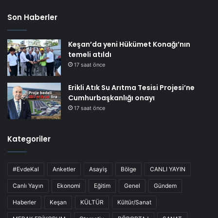
Son Haberler
Keşan’da yeni Hükümet Konağı’nın
temeli atıldı
17 saat önce
Erikli Atık Su Arıtma Tesisi Projesi’ne
Cumhurbaşkanlığı onayı
17 saat önce
Kategoriler
#EvdeKal
Anketler
Asayiş
Bölge
CANLI YAYIN
Canlı Yayın
Ekonomi
Eğitim
Genel
Gündem
Haberler
Keşan
KÜLTÜR
Kültür/Sanat