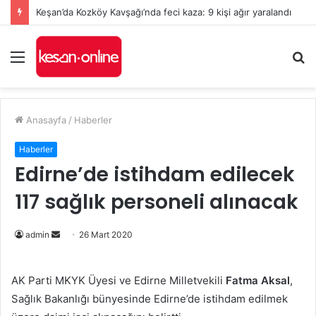
Keşan’da Kozköy Kavşağı’nda feci kaza: 9 kişi ağır yaralandı
Menü
A
y
...
Anasayfa
/
Haberler
Haberler
Edirne’de istihdam edilecek
117 sağlık personeli alınacak
Bir
admin
26 Mart 2020
e-
posta
AK Parti MKYK Üyesi ve Edirne Milletvekili
Fatma Aksal
,
göndermek
Sağlık Bakanlığı bünyesinde Edirne’de istihdam edilmek