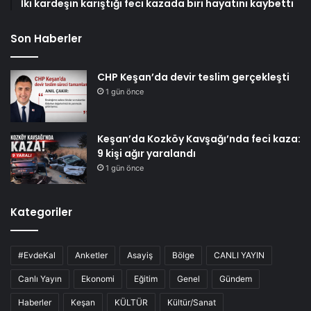
İki kardeşin karıştığı feci kazada biri hayatını kaybetti
Son Haberler
CHP Keşan’da devir teslim gerçekleşti
1 gün önce
Keşan’da Kozköy Kavşağı’nda feci kaza:
9 kişi ağır yaralandı
1 gün önce
Kategoriler
#EvdeKal
Anketler
Asayiş
Bölge
CANLI YAYIN
Canlı Yayın
Ekonomi
Eğitim
Genel
Gündem
Haberler
Keşan
KÜLTÜR
Kültür/Sanat