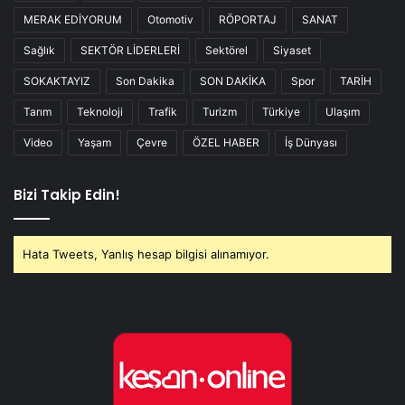
MERAK EDİYORUM
Otomotiv
RÖPORTAJ
SANAT
Sağlık
SEKTÖR LİDERLERİ
Sektörel
Siyaset
SOKAKTAYIZ
Son Dakika
SON DAKİKA
Spor
TARİH
Tarım
Teknoloji
Trafik
Turizm
Türkiye
Ulaşım
Video
Yaşam
Çevre
ÖZEL HABER
İş Dünyası
Bizi Takip Edin!
Hata Tweets, Yanlış hesap bilgisi alınamıyor.