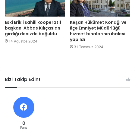
Eski Erikli sahili kooperatif
Keşan Hükümet Konağı ve
başkanı Abbas Kılıçaslan
İlçe Emniyet Müdürlüğü
girdiği denizde boğuldu
hizmet binalarının ihalesi
yapıldı
14 Ağustos 2024
31 Temmuz 2024
Bizi Takip Edin!
0
Fans