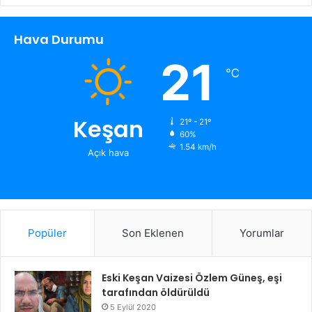
Hava Durumu
21
℃
Keşan
21º - 21º
60%
1.54 km/h
Açık hava
Popüler
Son Eklenen
Yorumlar
Eski Keşan Vaizesi Özlem Güneş, eşi
tarafından öldürüldü
5 Eylül 2020