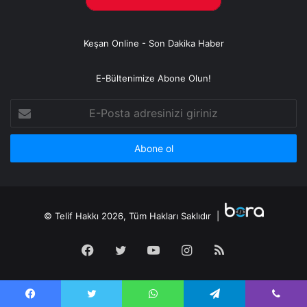
Keşan Online - Son Dakika Haber
E-Bültenimize Abone Olun!
E-
Posta
adresinizi
giriniz
© Telif Hakkı 2026, Tüm Hakları Saklıdır |
Facebook
Twitter
YouTube
Instagram
RSS