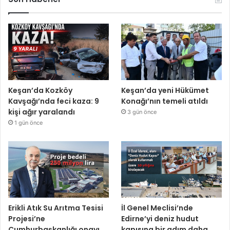
Keşan’da Kozköy
Keşan’da yeni Hükümet
Kavşağı’nda feci kaza: 9
Konağı’nın temeli atıldı
kişi ağır yaralandı
3 gün önce
1 gün önce
Erikli Atık Su Arıtma Tesisi
İl Genel Meclisi’nde
Projesi’ne
Edirne’yi deniz hudut
Cumhurbaşkanlığı onayı
kapısına bir adım daha