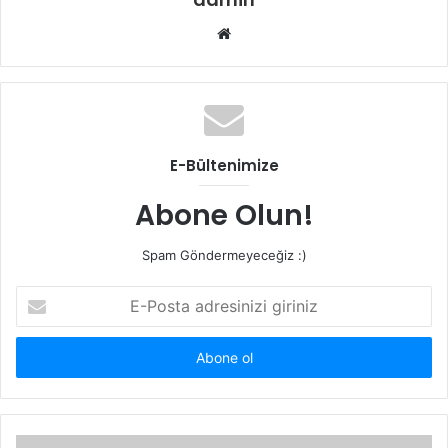
Web
sitesi
E-Bültenimize
Abone Olun!
Spam Göndermeyeceğiz :)
E-
Posta
adresinizi
giriniz