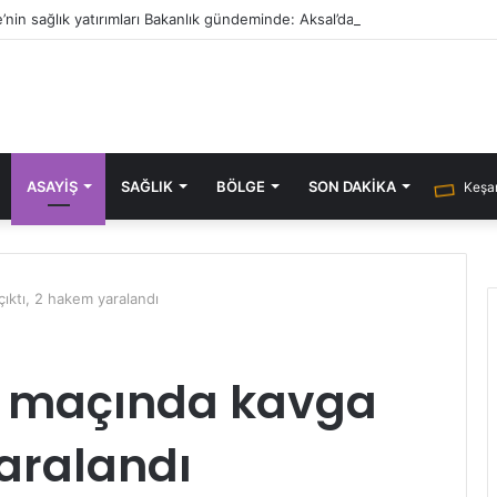
’nin sağlık yatırımları Bakanlık gündeminde: Aksal’dan Keşan için iki önem
ASAYIŞ
SAĞLIK
BÖLGE
SON DAKIKA
Keşan
ıktı, 2 hakem yaralandı
ol maçında kavga
yaralandı