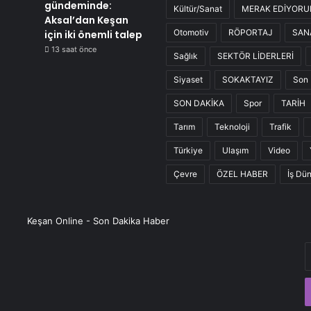
gündeminde:
Kültür/Sanat
MERAK EDİYOR
Aksal’dan Keşan
Otomotiv
RÖPORTAJ
SAN
için iki önemli talep
13 saat önce
Sağlık
SEKTÖR LİDERLERİ
Siyaset
SOKAKTAYIZ
Son 
SON DAKİKA
Spor
TARİH
Tarım
Teknoloji
Trafik
Türkiye
Ulaşım
Video
Çevre
ÖZEL HABER
İş Dü
Keşan Online - Son Dakika Haber
E
P
a
g