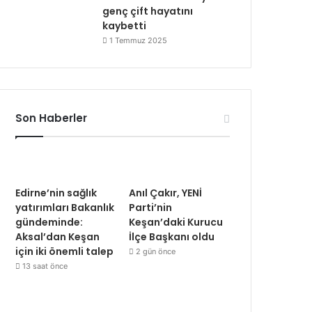
genç çift hayatını
kaybetti
1 Temmuz 2025
Son Haberler
Edirne’nin sağlık
Anıl Çakır, YENİ
yatırımları Bakanlık
Parti’nin
gündeminde:
Keşan’daki Kurucu
Aksal’dan Keşan
İlçe Başkanı oldu
için iki önemli talep
2 gün önce
13 saat önce