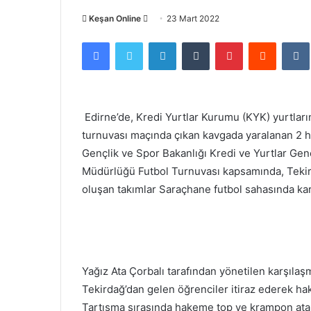
Bir
Keşan Online
23 Mart 2022
e-
Facebook
Twitter
LinkedIn
Tumblr
Pinterest
Reddit
posta
göndermek
Edirne’de, Kredi Yurtlar Kurumu (KYK) yurtları
turnuvası maçında çıkan kavgada yaralanan 2 ha
Gençlik ve Spor Bakanlığı Kredi ve Yurtlar Ge
Müdürlüğü Futbol Turnuvası kapsamında, Tekird
oluşan takımlar Saraçhane futbol sahasında karş
Yağız Ata Çorbalı tarafından yönetilen karşılaş
Tekirdağ’dan gelen öğrenciler itiraz ederek ha
Tartışma sırasında hakeme top ve krampon atan