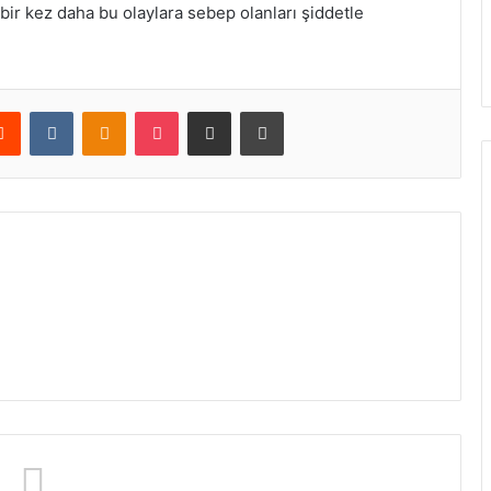
 bir kez daha bu olaylara sebep olanları şiddetle
erest
Reddit
VKontakte
Odnoklassniki
Pocket
E-Posta ile paylaş
Yazdır