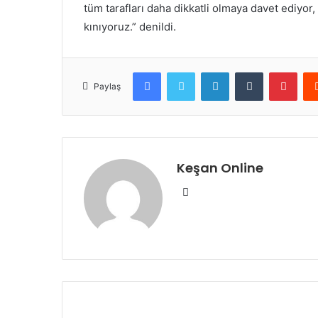
tüm tarafları daha dikkatli olmaya davet ediyor,
kınıyoruz.” denildi.
Facebook
Twitter
LinkedIn
Tumblr
Pint
Paylaş
Keşan Online
Web
sitesi