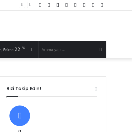
Facebook
Twitter
YouTube
Instagram
RSS
Kayıt
Rastgele
Kenar
li talep
Ol
Makale
Bölmesi
℃
22
Rastgele
Arama
, Edirne
Makale
yap
...
Bizi Takip Edin!
0