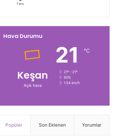
Fans
Hava Durumu
21
℃
Keşan
21º - 21º
60%
1.54 km/h
Açık hava
Popüler
Son Eklenen
Yorumlar