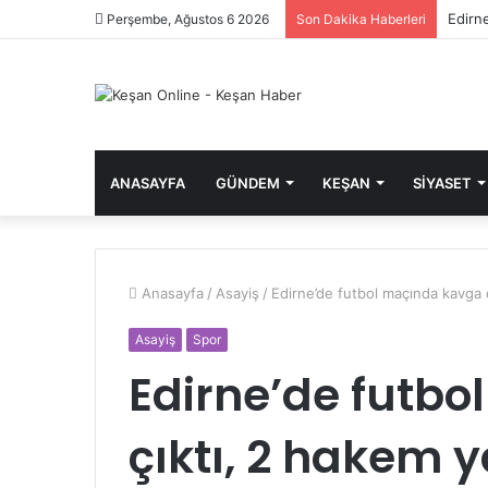
Edirne
Perşembe, Ağustos 6 2026
Son Dakika Haberleri
ANASAYFA
GÜNDEM
KEŞAN
SIYASET
Anasayfa
/
Asayiş
/
Edirne’de futbol maçında kavga ç
Asayiş
Spor
Edirne’de futb
çıktı, 2 hakem 