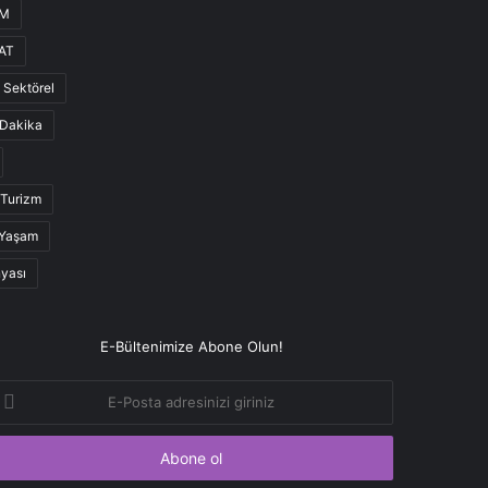
UM
AT
Sektörel
Dakika
Turizm
Yaşam
nyası
E-Bültenimize Abone Olun!
-
osta
dresinizi
iriniz