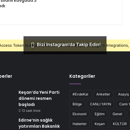
 silahlı kavgada 3
ndı
Bizi Instagram'da Takip Edin!
ccess Token is expired, Go to the Theme options page > Integrations, t
erler
Kategoriler
Keşan’da Yeni Parti
#EvdeKal
Anketler
Asayiş
dönemi resmen
başladı
Bölge
CANLI YAYIN
Canlı 
13 saat önce
Ekonomi
Eğitim
Genel
Edirne’nin sağlık
Haberler
Keşan
KÜLTÜR
yatırımları Bakanlık