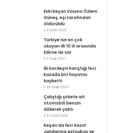
Eski Keşan Vaizesi Özlem
Güneş, eşi tarafından
öldürüldü
5 Eylül 2020
Türkiye’nin en çok
okuyan ilk 10 ili arasında
Edirne de var
7 Ocak 2021
İki kardeşin karıştığı feci
kazada biri hayatını
kaybetti
20 Ocak 2023
Çalıştığı şirkete ait
otomobili benzin
dökerek yaktı
23 Eylül 2022
Keşan’da feci kaza!
Jandarma astsubay ve