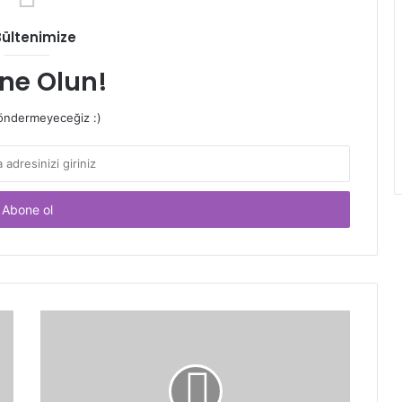
Bültenimize
ne Olun!
ndermeyeceğiz :)