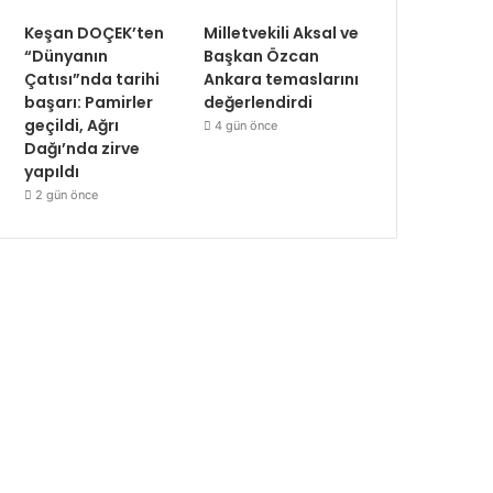
Keşan DOÇEK’ten
Milletvekili Aksal ve
“Dünyanın
Başkan Özcan
Çatısı”nda tarihi
Ankara temaslarını
başarı: Pamirler
değerlendirdi
geçildi, Ağrı
4 gün önce
Dağı’nda zirve
yapıldı
2 gün önce