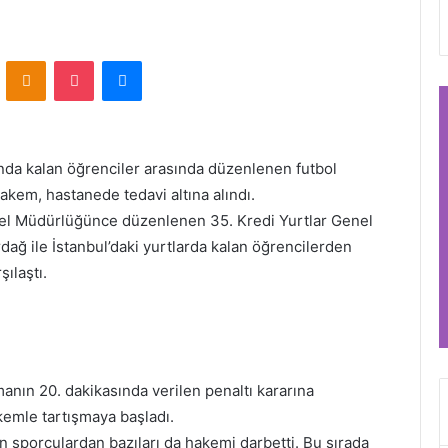
VKontakte
Odnoklassniki
Pocket
Messenger
nda kalan öğrenciler arasında düzenlenen futbol
kem, hastanede tedavi altına alındı.
nel Müdürlüğünce düzenlenen 35. Kredi Yurtlar Genel
ağ ile İstanbul’daki yurtlarda kalan öğrencilerden
ılaştı.
manın 20. dakikasında verilen penaltı kararına
kemle tartışmaya başladı.
 sporculardan bazıları da hakemi darbetti. Bu sırada