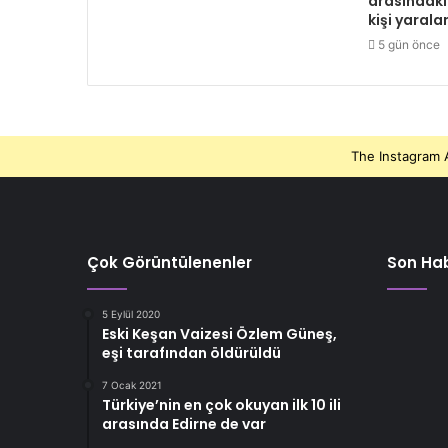
arasındaki
kişi yarala
5 gün önce
The Instagram A
Çok Görüntülenenler
Son Hab
5 Eylül 2020
Eski Keşan Vaizesi Özlem Güneş,
eşi tarafından öldürüldü
7 Ocak 2021
Türkiye’nin en çok okuyan ilk 10 ili
arasında Edirne de var