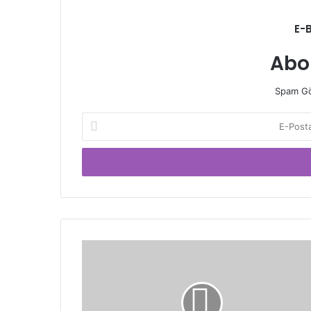
E-
Abo
Spam Gö
E-
Posta
adresinizi
giriniz