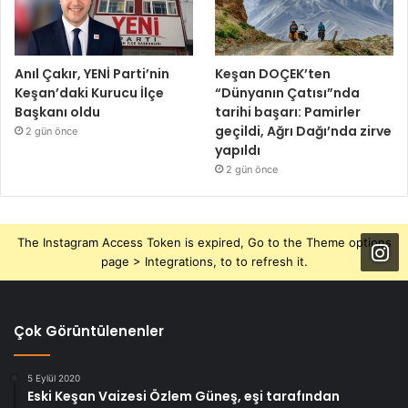
Anıl Çakır, YENİ Parti’nin
Keşan DOÇEK’ten
Keşan’daki Kurucu İlçe
“Dünyanın Çatısı”nda
Başkanı oldu
tarihi başarı: Pamirler
geçildi, Ağrı Dağı’nda zirve
2 gün önce
yapıldı
2 gün önce
The Instagram Access Token is expired, Go to the Theme options
page > Integrations, to to refresh it.
Çok Görüntülenenler
5 Eylül 2020
Eski Keşan Vaizesi Özlem Güneş, eşi tarafından