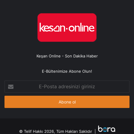
Keşan Online - Son Dakika Haber
E-Bültenimize Abone Olun!
E-
Posta
adresinizi
giriniz
© Telif Hakkı 2026, Tüm Hakları Saklıdır |