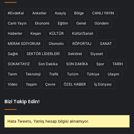
#EvdeKal
Anketler
Asayiş
Bölge
CANLI YAYIN
Canlı Yayın
Ekonomi
Eğitim
Genel
Gündem
Haberler
Keşan
KÜLTÜR
Kültür/Sanat
MERAK EDİYORUM
Otomotiv
RÖPORTAJ
SANAT
Sağlık
SEKTÖR LİDERLERİ
Sektörel
Siyaset
SOKAKTAYIZ
Son Dakika
SON DAKİKA
Spor
TARİH
Tarım
Teknoloji
Trafik
Turizm
Türkiye
Ulaşım
Video
Yaşam
Çevre
ÖZEL HABER
İş Dünyası
Bizi Takip Edin!
Hata Tweets, Yanlış hesap bilgisi alınamıyor.