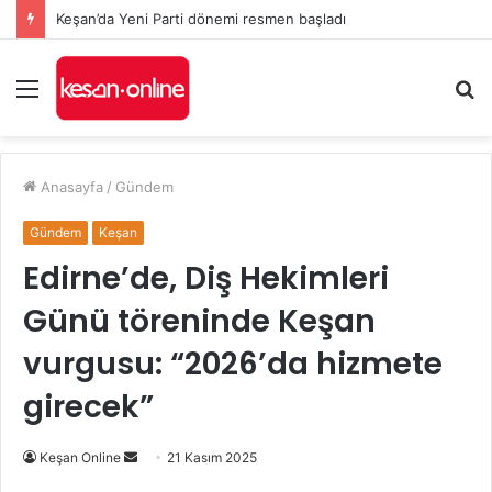
Keşan’da Yeni Parti dönemi resmen başladı
Menü
A
y
...
Anasayfa
/
Gündem
Gündem
Keşan
Edirne’de, Diş Hekimleri
Günü töreninde Keşan
vurgusu: “2026’da hizmete
girecek”
Bir
Keşan Online
21 Kasım 2025
e-