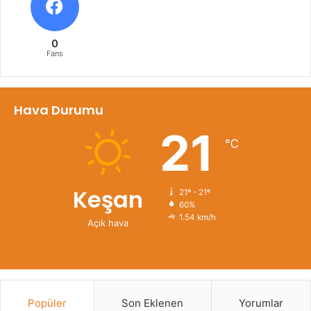
0
Fans
Hava Durumu
21
℃
Keşan
21º - 21º
60%
1.54 km/h
Açık hava
Popüler
Son Eklenen
Yorumlar