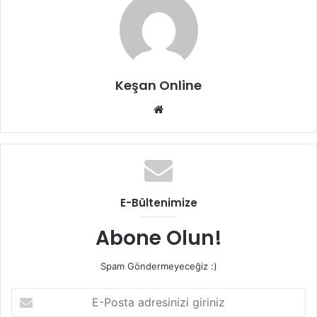
Keşan Online
Web
sitesi
E-Bültenimize
Abone Olun!
Spam Göndermeyeceğiz :)
E-
Posta