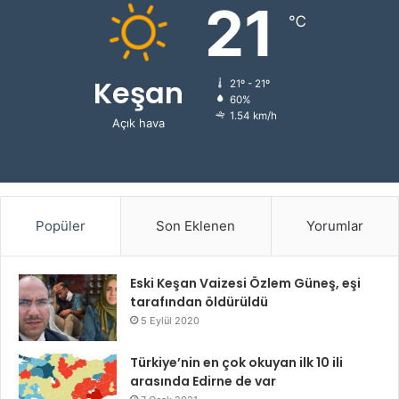
21
℃
Keşan
21º - 21º
60%
1.54 km/h
Açık hava
Popüler
Son Eklenen
Yorumlar
Eski Keşan Vaizesi Özlem Güneş, eşi
tarafından öldürüldü
5 Eylül 2020
Türkiye’nin en çok okuyan ilk 10 ili
arasında Edirne de var