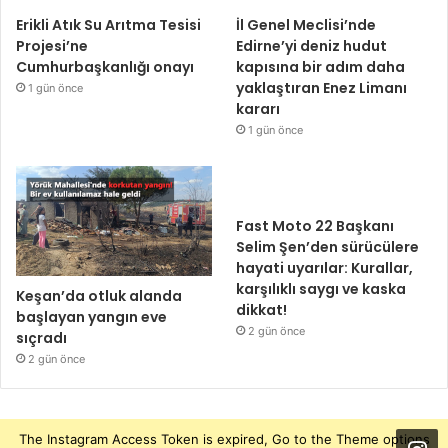
Erikli Atık Su Arıtma Tesisi
İl Genel Meclisi’nde
Projesi’ne
Edirne’yi deniz hudut
Cumhurbaşkanlığı onayı
kapısına bir adım daha
yaklaştıran Enez Limanı
1 gün önce
kararı
1 gün önce
Fast Moto 22 Başkanı
Selim Şen’den sürücülere
hayati uyarılar: Kurallar,
karşılıklı saygı ve kaska
Keşan’da otluk alanda
dikkat!
başlayan yangın eve
2 gün önce
sıçradı
2 gün önce
The Instagram Access Token is expired, Go to the Theme options