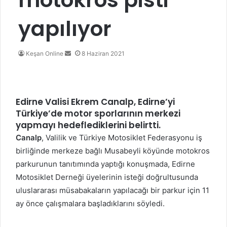
yapılıyor
Bir
Keşan Online
8 Haziran 2021
e-
posta
göndermek
Edirne Valisi
Ekrem Canalp
, Edirne’yi
Türkiye’de motor sporlarının merkezi
yapmayı hedeflediklerini belirtti.
Canalp
, Valilik ve Türkiye Motosiklet Federasyonu iş
birliğinde merkeze bağlı Musabeyli köyünde motokros
parkurunun tanıtımında yaptığı konuşmada, Edirne
Motosiklet Derneği üyelerinin isteği doğrultusunda
uluslararası müsabakaların yapılacağı bir parkur için 11
ay önce çalışmalara başladıklarını söyledi.