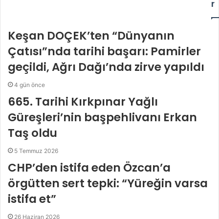
r
Keşan DOÇEK’ten “Dünyanın
Çatısı”nda tarihi başarı: Pamirler
geçildi, Ağrı Dağı’nda zirve yapıldı
4 gün önce
665. Tarihi Kırkpınar Yağlı
Güreşleri’nin başpehlivanı Erkan
Taş oldu
5 Temmuz 2026
CHP’den istifa eden Özcan’a
örgütten sert tepki: “Yüreğin varsa
istifa et”
26 Haziran 2026