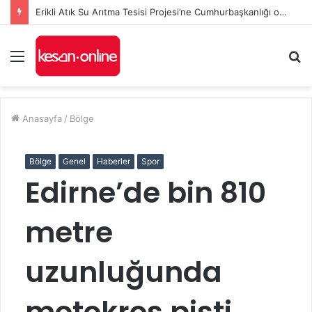
Erikli Atık Su Arıtma Tesisi Projesi’ne Cumhurbaşkanlığı onayı
Menü
A
y
...
Anasayfa
/
Bölge
Bölge
Genel
Haberler
Spor
Edirne’de bin 810
metre
uzunluğunda
motokros pisti