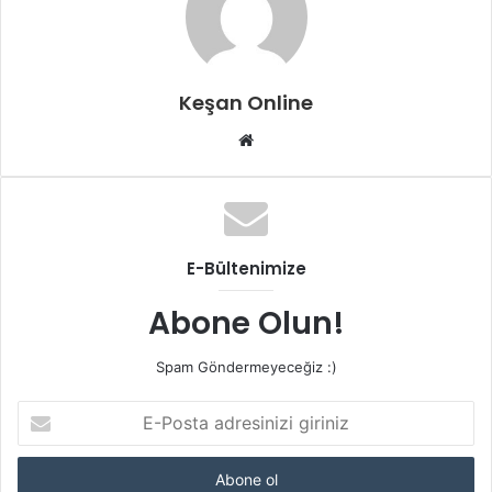
Keşan Online
Web
sitesi
E-Bültenimize
Abone Olun!
Spam Göndermeyeceğiz :)
E-
Posta
adresinizi
giriniz