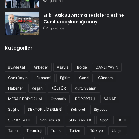
1 gün önce
Erikli Atık Su Arıtma Tesisi Projesi’ne
Cumhurbaşkanlığı onayı
1 gün önce
Kategoriler
#EvdeKal
Anketler
Asayiş
Bölge
CANLI YAYIN
Canlı Yayın
Ekonomi
Eğitim
Genel
Gündem
Haberler
Keşan
KÜLTÜR
Kültür/Sanat
MERAK EDİYORUM
Otomotiv
RÖPORTAJ
SANAT
Sağlık
SEKTÖR LİDERLERİ
Sektörel
Siyaset
SOKAKTAYIZ
Son Dakika
SON DAKİKA
Spor
TARİH
Tarım
Teknoloji
Trafik
Turizm
Türkiye
Ulaşım