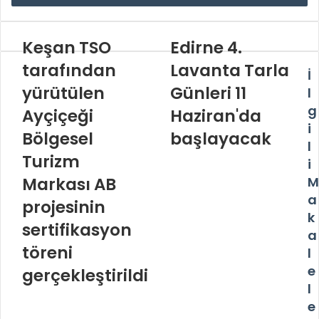
Keşan TSO
Edirne 4.
tarafından
Lavanta Tarla
İ
yürütülen
Günleri 11
l
g
Ayçiçeği
Haziran'da
i
Bölgesel
başlayacak
l
Turizm
i
Markası AB
M
a
projesinin
k
sertifikasyon
a
töreni
l
e
gerçekleştirildi
l
e