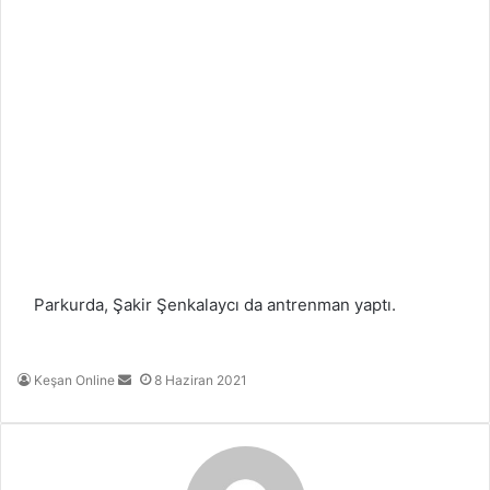
Parkurda, Şakir Şenkalaycı da antrenman yaptı.
Bir
Keşan Online
8 Haziran 2021
e-
posta
göndermek