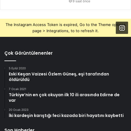
9 saat önce
The Instagram Access Token is expired, Go to the Theme options
page > Integrations, to to refresh it.
Çok Görüntülenenler
5 Eylül 2020
Eski Keşan Vaizesi Özlem Güneş, eşi tarafından
öldürüldü
7 Ocak 2021
Türkiye’nin en çok okuyan ilk 10 ili arasında Edirne de
var
20 Ocak 2023
İki kardeşin karıştığı feci kazada biri hayatını kaybetti
Son Haberler