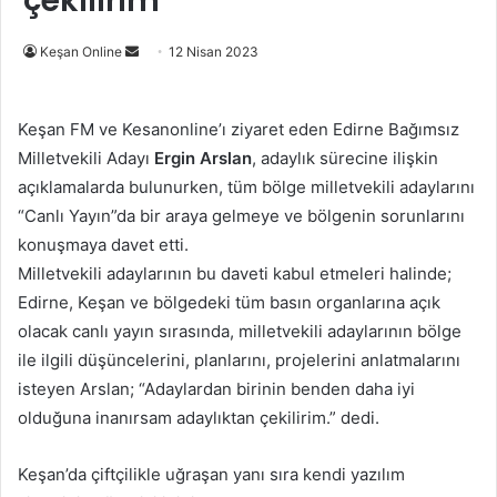
çekilirim”
Bir
Keşan Online
12 Nisan 2023
e-
posta
Keşan FM ve Kesanonline’ı ziyaret eden Edirne Bağımsız
göndermek
Milletvekili Adayı
Ergin
Arslan
, adaylık sürecine ilişkin
açıklamalarda bulunurken, tüm bölge milletvekili adaylarını
“Canlı Yayın”da bir araya gelmeye ve bölgenin sorunlarını
konuşmaya davet etti.
Milletvekili adaylarının bu daveti kabul etmeleri halinde;
Edirne, Keşan ve bölgedeki tüm basın organlarına açık
olacak canlı yayın sırasında, milletvekili adaylarının bölge
ile ilgili düşüncelerini, planlarını, projelerini anlatmalarını
isteyen Arslan; “Adaylardan birinin benden daha iyi
olduğuna inanırsam adaylıktan çekilirim.” dedi.
Keşan’da çiftçilikle uğraşan yanı sıra kendi yazılım