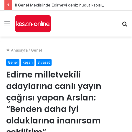
İl Genel Meclisi’nde Edirne’yi deniz hudut kapısına bir adım daha yaklaştıran Enez Limanı kararı
Menü
A
y
...
Anasayfa
/
Genel
Genel
Keşan
Siyaset
Edirne milletvekili
adaylarına canlı yayın
çağrısı yapan Arslan:
“Benden daha iyi
olduklarına inanırsam