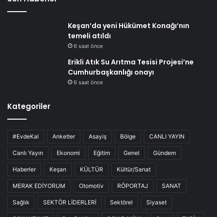
Keşan’da yeni Hükümet Konağı’nın
temeli atıldı
6 saat önce
Erikli Atık Su Arıtma Tesisi Projesi’ne
Cumhurbaşkanlığı onayı
6 saat önce
Kategoriler
#EvdeKal
Anketler
Asayiş
Bölge
CANLI YAYIN
Canlı Yayın
Ekonomi
Eğitim
Genel
Gündem
Haberler
Keşan
KÜLTÜR
Kültür/Sanat
MERAK EDİYORUM
Otomotiv
RÖPORTAJ
SANAT
Sağlık
SEKTÖR LİDERLERİ
Sektörel
Siyaset