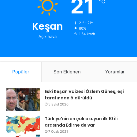
21
℃
Keşan
21º - 21º
60%
1.54 km/h
Açık hava
Popüler
Son Eklenen
Yorumlar
Eski Keşan Vaizesi Özlem Güneş, eşi
tarafından öldürüldü
5 Eylül 2020
Türkiye’nin en çok okuyan ilk 10 ili
arasında Edirne de var
7 Ocak 2021