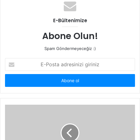
E-Bültenimize
Abone Olun!
Spam Göndermeyeceğiz :)
E-
Posta
adresinizi
giriniz