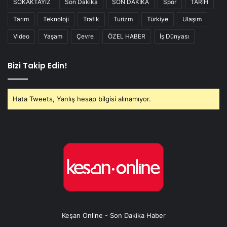
SOKAKTAYIZ
Son Dakika
SON DAKİKA
Spor
TARİH
Tarım
Teknoloji
Trafik
Turizm
Türkiye
Ulaşım
Video
Yaşam
Çevre
ÖZEL HABER
İş Dünyası
Bizi Takip Edin!
Hata Tweets, Yanlış hesap bilgisi alınamıyor.
Keşan Online - Son Dakika Haber