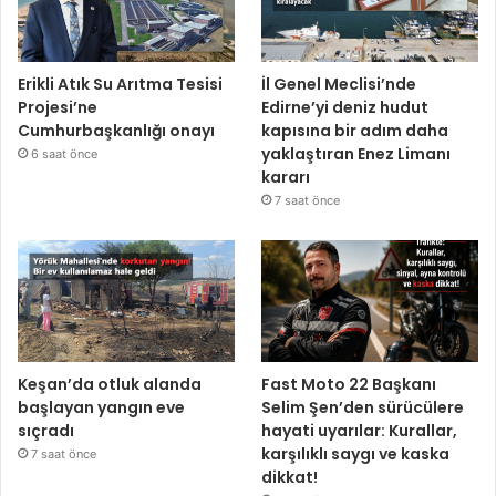
Erikli Atık Su Arıtma Tesisi
İl Genel Meclisi’nde
Projesi’ne
Edirne’yi deniz hudut
Cumhurbaşkanlığı onayı
kapısına bir adım daha
yaklaştıran Enez Limanı
6 saat önce
kararı
7 saat önce
Keşan’da otluk alanda
Fast Moto 22 Başkanı
başlayan yangın eve
Selim Şen’den sürücülere
sıçradı
hayati uyarılar: Kurallar,
karşılıklı saygı ve kaska
7 saat önce
dikkat!