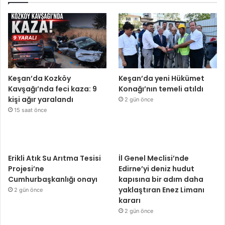
Keşan’da Kozköy
Keşan’da yeni Hükümet
Kavşağı’nda feci kaza: 9
Konağı’nın temeli atıldı
kişi ağır yaralandı
2 gün önce
15 saat önce
Erikli Atık Su Arıtma Tesisi
İl Genel Meclisi’nde
Projesi’ne
Edirne’yi deniz hudut
Cumhurbaşkanlığı onayı
kapısına bir adım daha
yaklaştıran Enez Limanı
2 gün önce
kararı
2 gün önce