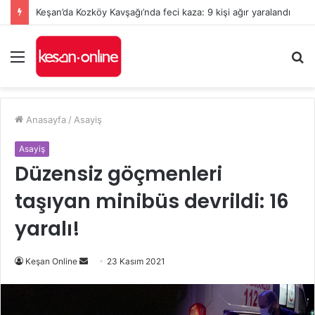
Keşan’da Kozköy Kavşağı’nda feci kaza: 9 kişi ağır yaralandı
Menü
A
y
...
Anasayfa
/
Asayiş
Asayiş
Düzensiz göçmenleri
taşıyan minibüs devrildi: 16
yaralı!
Bir
Keşan Online
23 Kasım 2021
e-
posta
göndermek