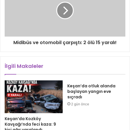
Midibüs ve otomobil çarpıştı: 2 ölü 15 yaralı!
İlgili Makaleler
Keşan’da otluk alanda
başlayan yangın eve
sıçradı
2 gün önce
Keşan’da Kozköy
Kavşağı’nda feci kaza: 9
kişi ağır yaralandı