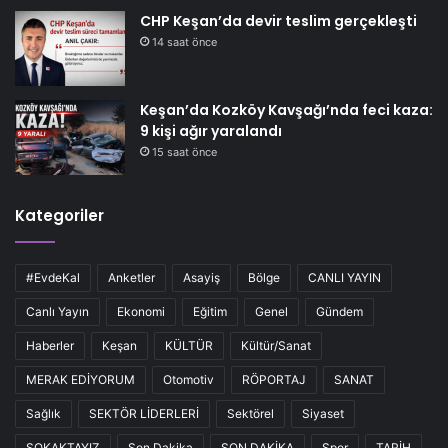
CHP Keşan’da devir teslim gerçekleşti
14 saat önce
Keşan’da Kozköy Kavşağı’nda feci kaza:
9 kişi ağır yaralandı
15 saat önce
Kategoriler
#EvdeKal
Anketler
Asayiş
Bölge
CANLI YAYIN
Canlı Yayın
Ekonomi
Eğitim
Genel
Gündem
Haberler
Keşan
KÜLTÜR
Kültür/Sanat
MERAK EDİYORUM
Otomotiv
RÖPORTAJ
SANAT
Sağlık
SEKTÖR LİDERLERİ
Sektörel
Siyaset
SOKAKTAYIZ
Son Dakika
SON DAKİKA
Spor
TARİH