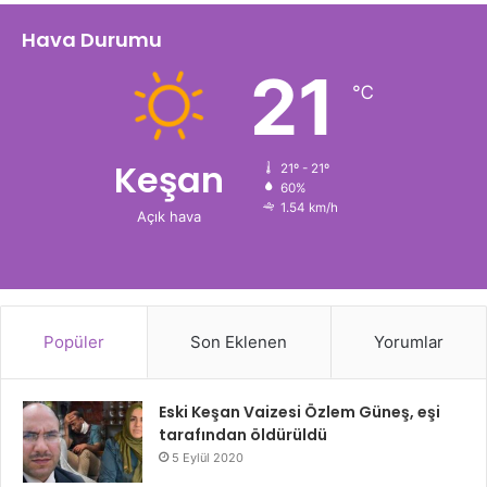
Hava Durumu
21
℃
Keşan
21º - 21º
60%
1.54 km/h
Açık hava
Popüler
Son Eklenen
Yorumlar
Eski Keşan Vaizesi Özlem Güneş, eşi
tarafından öldürüldü
5 Eylül 2020