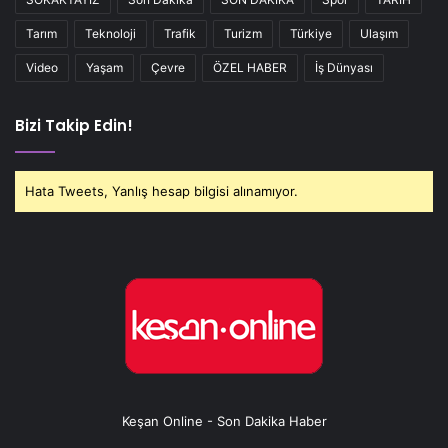
Tarım
Teknoloji
Trafik
Turizm
Türkiye
Ulaşım
Video
Yaşam
Çevre
ÖZEL HABER
İş Dünyası
Bizi Takip Edin!
Hata Tweets, Yanlış hesap bilgisi alınamıyor.
Keşan Online - Son Dakika Haber