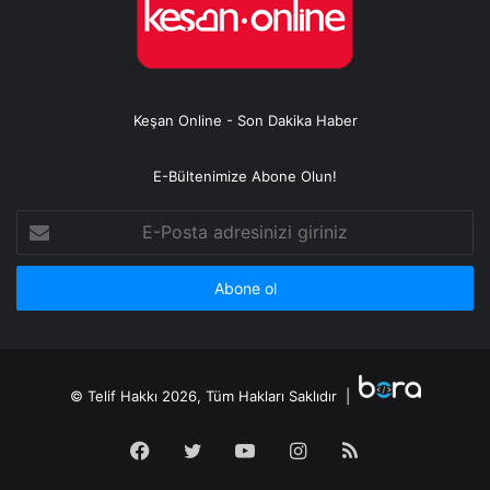
Keşan Online - Son Dakika Haber
E-Bültenimize Abone Olun!
E-
Posta
adresinizi
giriniz
© Telif Hakkı 2026, Tüm Hakları Saklıdır |
Facebook
Twitter
YouTube
Instagram
RSS