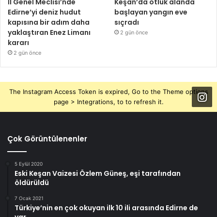
İl Genel Meclisi’nde
Keşan’da otluk alanda
Edirne’yi deniz hudut
başlayan yangın eve
kapısına bir adım daha
sıçradı
yaklaştıran Enez Limanı
2 gün önce
kararı
2 gün önce
The Instagram Access Token is expired, Go to the Theme options
page > Integrations, to to refresh it.
Çok Görüntülenenler
5 Eylül 2020
Eski Keşan Vaizesi Özlem Güneş, eşi tarafından
öldürüldü
7 Ocak 2021
Türkiye’nin en çok okuyan ilk 10 ili arasında Edirne de
var