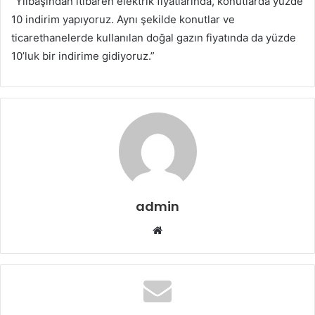
“Yılbaşından itibaren elektrik fiyatlarında, konutlarda yüzde
p
10 indirim yapıyoruz. Aynı şekilde konutlar ve
o
ticarethanelerde kullanılan doğal gazın fiyatında da yüzde
s
t
10’luk bir indirime gidiyoruz.”
a
g
ö
n
d
e
r
m
admin
e
k
W
e
b
s
i
t