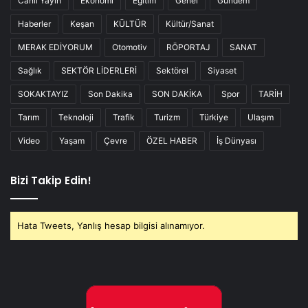
Canlı Yayın
Ekonomi
Eğitim
Genel
Gündem
Haberler
Keşan
KÜLTÜR
Kültür/Sanat
MERAK EDİYORUM
Otomotiv
RÖPORTAJ
SANAT
Sağlık
SEKTÖR LİDERLERİ
Sektörel
Siyaset
SOKAKTAYIZ
Son Dakika
SON DAKİKA
Spor
TARİH
Tarım
Teknoloji
Trafik
Turizm
Türkiye
Ulaşım
Video
Yaşam
Çevre
ÖZEL HABER
İş Dünyası
Bizi Takip Edin!
Hata Tweets, Yanlış hesap bilgisi alınamıyor.