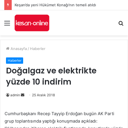
Keşan’da yeni Hükümet Konağı’nın temeli atıldı
Menü
A
y
...
Anasayfa
/
Haberler
Haberler
Doğalgaz ve elektrikte
yüzde 10 indirim
admin
B
25 Aralık 2018
i
r
Cumhurbaşkanı Recep Tayyip Erdoğan bugün AK Parti
e
grup toplantısında yaptığı konuşmada açıkladı:
-