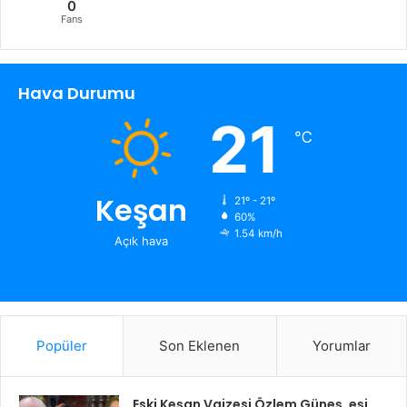
0
Fans
Hava Durumu
21
℃
Keşan
21º - 21º
60%
1.54 km/h
Açık hava
Popüler
Son Eklenen
Yorumlar
Eski Keşan Vaizesi Özlem Güneş, eşi