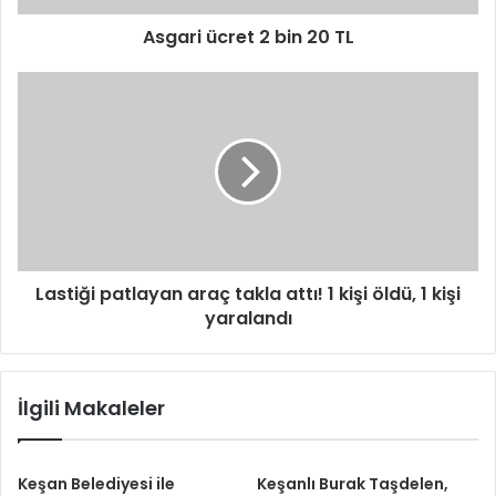
z
i
Asgari ücret 2 bin 20 TL
g
i
r
i
n
i
z
Lastiği patlayan araç takla attı! 1 kişi öldü, 1 kişi
yaralandı
İlgili Makaleler
Keşan Belediyesi ile
Keşanlı Burak Taşdelen,