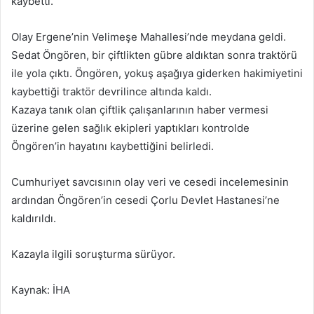
kaybetti.
p
o
Olay Ergene’nin Velimeşe Mahallesi’nde meydana geldi.
s
Sedat Öngören, bir çiftlikten gübre aldıktan sonra traktörü
t
a
ile yola çıktı. Öngören, yokuş aşağıya giderken hakimiyetini
g
kaybettiği traktör devrilince altında kaldı.
ö
Kazaya tanık olan çiftlik çalışanlarının haber vermesi
n
üzerine gelen sağlık ekipleri yaptıkları kontrolde
d
Öngören’in hayatını kaybettiğini belirledi.
e
r
Cumhuriyet savcısının olay veri ve cesedi incelemesinin
m
ardından Öngören’in cesedi Çorlu Devlet Hastanesi’ne
e
kaldırıldı.
k
Kazayla ilgili soruşturma sürüyor.
Kaynak: İHA