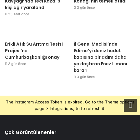
Kavşağı’nda feci kaza: 9
Konağı’nın temeli atıldı
kişi ağır yaralandı
3 gün önce
23 saat önce
Erikli Atık Su Arıtma Tesisi
İl Genel Meclisi’nde
Projesi’ne
Edirne’yi deniz hudut
Cumhurbaşkanlığı onayı
kapısına bir adım daha
yaklaştıran Enez Limanı
3 gün önce
kararı
3 gün önce
The Instagram Access Token is expired, Go to the Theme options
page > Integrations, to to refresh it.
Çok Görüntülenenler