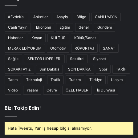
#EvdeKal
Anketler
Asayiş
Bölge
CANLI YAYIN
Canlı Yayın
Ekonomi
Eğitim
Genel
Gündem
Haberler
Keşan
KÜLTÜR
Kültür/Sanat
MERAK EDİYORUM
Otomotiv
RÖPORTAJ
SANAT
Sağlık
SEKTÖR LİDERLERİ
Sektörel
Siyaset
SOKAKTAYIZ
Son Dakika
SON DAKİKA
Spor
TARİH
Tarım
Teknoloji
Trafik
Turizm
Türkiye
Ulaşım
Video
Yaşam
Çevre
ÖZEL HABER
İş Dünyası
Bizi Takip Edin!
Hata Tweets, Yanlış hesap bilgisi alınamıyor.