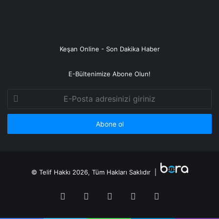
Keşan Online - Son Dakika Haber
E-Bültenimize Abone Olun!
E-
Posta
adresinizi
giriniz
© Telif Hakkı 2026, Tüm Hakları Saklıdır |
Facebook
Twitter
YouTube
Instagram
RSS