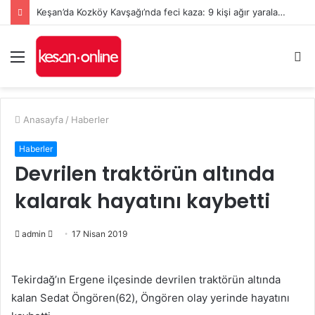
Keşan’da Kozköy Kavşağı’nda feci kaza: 9 kişi ağır yaralandı
Menü
A
y
...
Anasayfa
/
Haberler
Haberler
Devrilen traktörün altında
kalarak hayatını kaybetti
admin
B
17 Nisan 2019
i
r
Tekirdağ’ın Ergene ilçesinde devrilen traktörün altında
e
kalan Sedat Öngören(62), Öngören olay yerinde hayatını
-