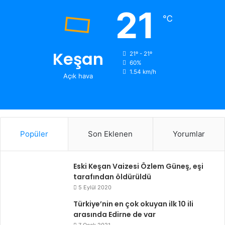
21
℃
Keşan
21º - 21º
60%
1.54 km/h
Açık hava
Popüler
Son Eklenen
Yorumlar
Eski Keşan Vaizesi Özlem Güneş, eşi
tarafından öldürüldü
5 Eylül 2020
Türkiye’nin en çok okuyan ilk 10 ili
arasında Edirne de var