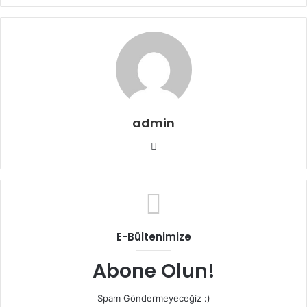
admin
W
e
b
s
i
t
E-Bültenimize
e
s
Abone Olun!
i
Spam Göndermeyeceğiz :)