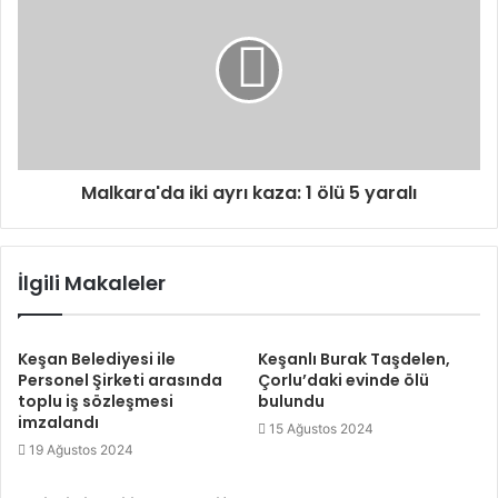
i
n
i
z
Malkara'da iki ayrı kaza: 1 ölü 5 yaralı
İlgili Makaleler
Keşan Belediyesi ile
Keşanlı Burak Taşdelen,
Personel Şirketi arasında
Çorlu’daki evinde ölü
toplu iş sözleşmesi
bulundu
imzalandı
15 Ağustos 2024
19 Ağustos 2024