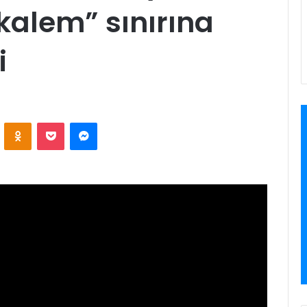
 kalem” sınırına
i
VKontakte
Odnoklassniki
Pocket
Messenger