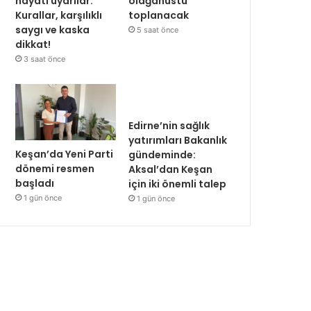
hayati uyarılar:
olağanüstü
Kurallar, karşılıklı
toplanacak
saygı ve kaska
5 saat önce
dikkat!
3 saat önce
Edirne’nin sağlık
yatırımları Bakanlık
Keşan’da Yeni Parti
gündeminde:
dönemi resmen
Aksal’dan Keşan
başladı
için iki önemli talep
1 gün önce
1 gün önce