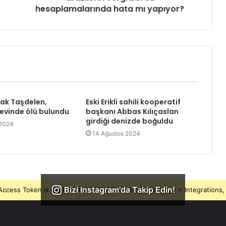
hesaplamalarında hata mı yapıyor?
rak Taşdelen,
Eski Erikli sahili kooperatif
 evinde ölü bulundu
başkanı Abbas Kılıçaslan
girdiği denizde boğuldu
 2024
14 Ağustos 2024
Bizi Instagram'da Takip Edin!
ccess Token is expired, Go to the Theme options page > Integrations, t