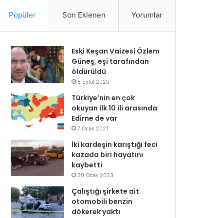
Popüler
Son Eklenen
Yorumlar
Eski Keşan Vaizesi Özlem
Güneş, eşi tarafından
öldürüldü
5 Eylül 2020
Türkiye’nin en çok
okuyan ilk 10 ili arasında
Edirne de var
7 Ocak 2021
İki kardeşin karıştığı feci
kazada biri hayatını
kaybetti
20 Ocak 2023
Çalıştığı şirkete ait
otomobili benzin
dökerek yaktı