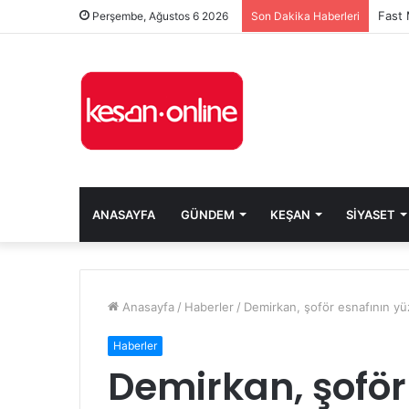
Perşembe, Ağustos 6 2026
Son Dakika Haberleri
ANASAYFA
GÜNDEM
KEŞAN
SIYASET
Anasayfa
/
Haberler
/
Demirkan, şoför esnafının yüzd
Haberler
Demirkan, şoför