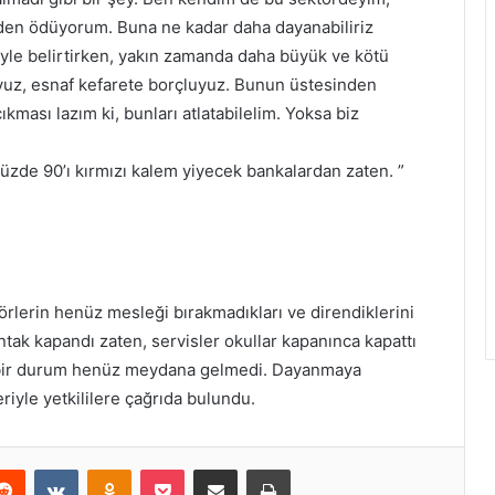
den ödüyorum. Buna ne kadar daha dayanabiliriz
iyle belirtirken, yakın zamanda daha büyük ve kötü
uyuz, esnaf kefarete borçluyuz. Bunun üstesinden
çıkması lazım ki, bunları atlatabilelim. Yoksa biz
e 90’ı kırmızı kalem yiyecek bankalardan zaten. ”
rlerin henüz mesleği bırakmadıkları ve direndiklerini
ak kapandı zaten, servisler okullar kapanınca kapattı
bi bir durum henüz meydana gelmedi. Dayanmaya
riyle yetkililere çağrıda bulundu.
erest
Reddit
VKontakte
Odnoklassniki
Pocket
E-Posta ile paylaş
Yazdır