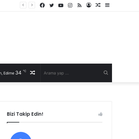
Facebook
Twitter
YouTube
Instagram
RSS
Kayıt
Rastgele
Kenar
Fast Moto 22 Başkanı Selim Şen’den sürücülere hayati uyarılar: Kurallar, karşılıklı saygı ve kaska dikkat!
Ol
Makale
Bölmesi
℃
34
Rastgele
Arama
, Edirne
Makale
yap
...
Bizi Takip Edin!