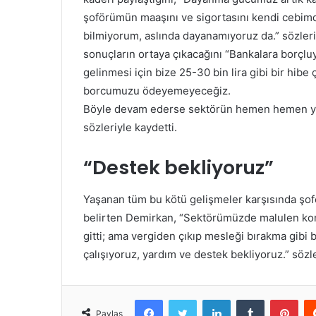
şoförümün maaşını ve sigortasını kendi cebim
bilmiyorum, aslında dayanamıyoruz da.” sözler
sonuçların ortaya çıkacağını “Bankalara borçl
gelinmesi için bize 25-30 bin lira gibi bir hibe 
borcumuzu ödeyemeyeceğiz.
Böyle devam ederse sektörün hemen hemen yüzd
sözleriyle kaydetti.
“Destek bekliyoruz”
Yaşanan tüm bu kötü gelişmeler karşısında şofö
belirten Demirkan, “Sektörümüzde malulen kont
gitti; ama vergiden çıkıp mesleği bırakma gi
çalışıyoruz, yardım ve destek bekliyoruz.” sözle
Facebook
Twitter
LinkedIn
Tumblr
Pint
Paylaş