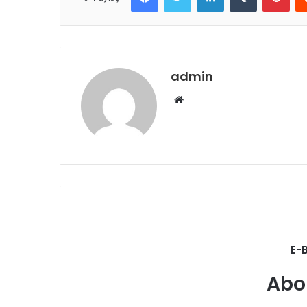
admin
Web
sitesi
E-
Abo