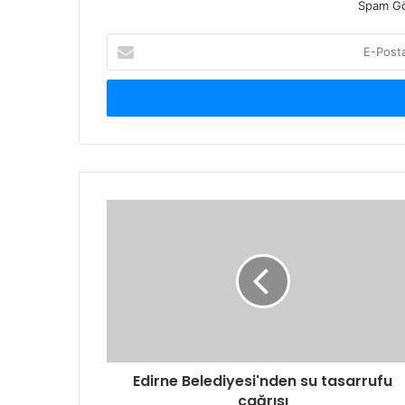
Spam Gö
E-
Posta
adresinizi
giriniz
Edirne Belediyesi'nden su tasarrufu
çağrısı