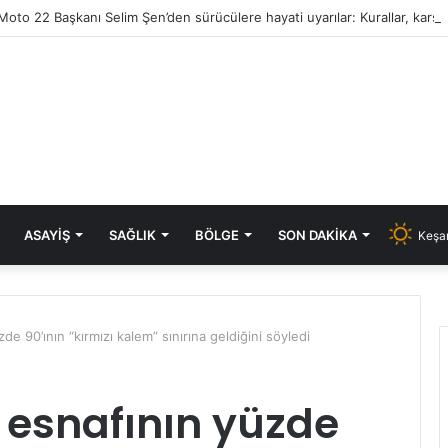
ASAYIŞ
SAĞLIK
BÖLGE
SON DAKIKA
Keşan
e 90’ının “kırmızı kalem” sınırına geldiğini söyledi
 esnafının yüzde