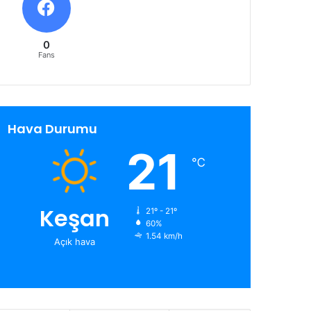
0
Fans
Hava Durumu
21
℃
Keşan
21º - 21º
60%
1.54 km/h
Açık hava