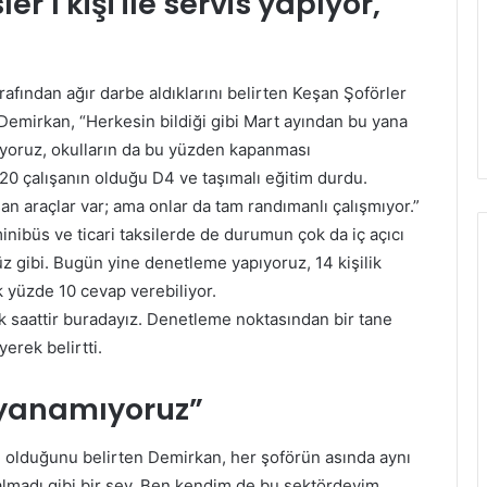
r 1 kişi ile servis yapıyor,
rafından ağır darbe aldıklarını belirten Keşan Şoförler
emirkan, “Herkesin bildiği gibi Mart ayından bu yana
ıyoruz, okulların da bu yüzden kapanması
120 çalışanın olduğu D4 ve taşımalı eğitim durdu.
şan araçlar var; ama onlar da tam randımanlı çalışmıyor.”
nibüs ve ticari taksilerde de durumun çok da iç açıcı
z gibi. Bugün yine denetleme yapıyoruz, 14 kişilik
cak yüzde 10 cevap verebiliyor.
k saattir buradayız. Denetleme noktasından bir tane
yerek belirtti.
ayanamıyoruz”
 olduğunu belirten Demirkan, her şoförün asında aynı
almadı gibi bir şey. Ben kendim de bu sektördeyim,