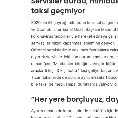
Servisler durdu, minibüsle
taksi geçmiyor
2020’nin ilk çeyreği bitmeden küresel salgın ta
ve Otomobilciler Esnaf Odası Başkanı Mahmut D
koronavirüs tedbirleriyle hareket etmeye çalış
servisçilerimizin kapanması anlamına geliyor. 
Öğrenci servislerimiz yok, bazı fabrikalara çalı
diyerek servislerdeki son durumu anlatırken, mi
olmadığını, “Minibüsler bildiğiniz ve gördüğünü
araçlar 5 kişi, 3 kişi hatta 1 kişi geliyorlar; an
Ticari taksilerde de durum aynı, mesela 1 buçu
bile taksi gelmedi. Hepsi duraklarda yatıyor.” di
“Her yere borçluyuz, d
Aynı zamanda da kendisinin de sektörün içinde
kaderi paylaştığını, “Dayanma gücümüz artık k