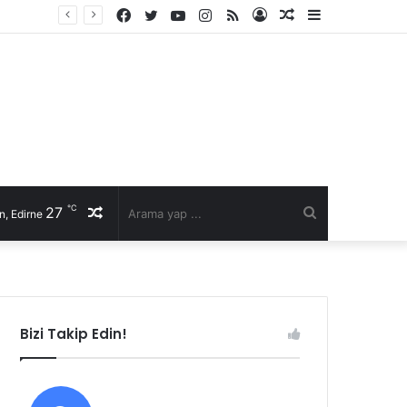
Facebook
Twitter
YouTube
Instagram
RSS
Kayıt
Rastgele
Kenar
li talep
Ol
Makale
Bölmesi
℃
27
Rastgele
Arama
n, Edirne
Makale
yap
...
Bizi Takip Edin!