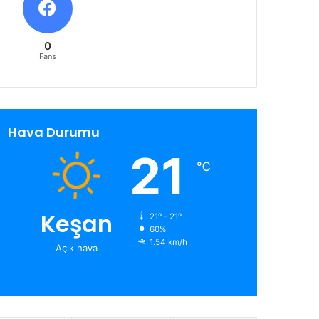
0
Fans
Hava Durumu
21
℃
Keşan
21º - 21º
60%
1.54 km/h
Açık hava