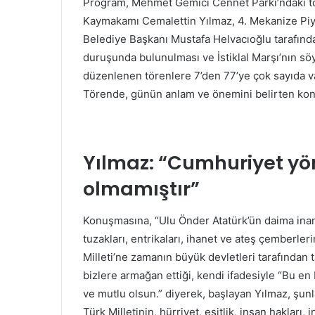
Program, Mehmet Gemici Cennet Parkı’ndaki tör
Kaymakamı Cemalettin Yılmaz, 4. Mekanize Pi
Belediye Başkanı Mustafa Helvacıoğlu tarafınd
duruşunda bulunulması ve İstiklal Marşı’nın s
düzenlenen törenlere 7’den 77’ye çok sayıda va
Törende, günün anlam ve önemini belirten kon
Yılmaz: “Cumhuriyet y
olmamıştır”
Konuşmasına, “Ulu Önder Atatürk’ün daima inand
tuzakları, entrikaları, ihanet ve ateş çemberler
Milleti’ne zamanın büyük devletleri tarafından 
bizlere armağan ettiği, kendi ifadesiyle “Bu 
ve mutlu olsun.” diyerek, başlayan Yılmaz, şunl
Türk Milletinin, hürriyet, eşitlik, insan haklar