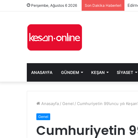
Edirn
Perşembe, Ağustos 6 2026
Son Dakika Haberleri
ANASAYFA
GÜNDEM
KEŞAN
SIYASET
Anasayfa
/
Genel
/
Cumhuriyetin 99’uncu yılı Keşan
Genel
Cumhuriyetin 99