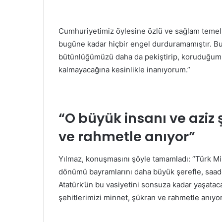
Cumhuriyetimiz öylesine özlü ve sağlam temell
bugüne kadar hiçbir engel durduramamıştır. Bu
bütünlüğümüzü daha da pekiştirip, koruduğum
kalmayacağına kesinlikle inanıyorum.”
“O büyük insanı ve aziz 
ve rahmetle anıyor”
Yılmaz, konuşmasını şöyle tamamladı: “Türk Mil
dönümü bayramlarını daha büyük şerefle, saadet
Atatürk’ün bu vasiyetini sonsuza kadar yaşataca
şehitlerimizi minnet, şükran ve rahmetle anıyo