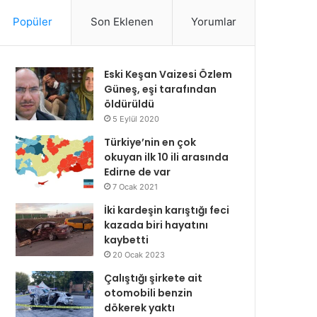
Popüler
Son Eklenen
Yorumlar
Eski Keşan Vaizesi Özlem
Güneş, eşi tarafından
öldürüldü
5 Eylül 2020
Türkiye’nin en çok
okuyan ilk 10 ili arasında
Edirne de var
7 Ocak 2021
İki kardeşin karıştığı feci
kazada biri hayatını
kaybetti
20 Ocak 2023
Çalıştığı şirkete ait
otomobili benzin
dökerek yaktı