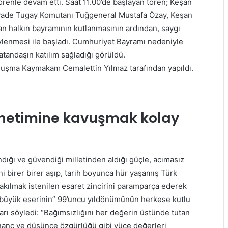
enle devam etti. Saat 11.00’de başlayan tören; Keşan
yade Tugay Komutanı Tuğgeneral Mustafa Özay, Keşan
an halkın bayramının kutlanmasının ardından, saygı
öylenmesi ile başladı. Cumhuriyet Bayramı nedeniyle
tandaşın katılım sağladığı görüldü.
uşma Kaymakam Cemalettin Yılmaz tarafından yapıldı.
önetimine kavuşmak kolay
ığı ve güvendiği milletinden aldığı güçle, acımasız
ini birer birer aşıp, tarih boyunca hür yaşamış Türk
takılmak istenilen esaret zincirini paramparça ederek
en büyük eserinin” 99’uncu yıldönümünün herkese kutlu
arı söyledi: “Bağımsızlığını her değerin üstünde tutan
ı, inanç ve düşünce özgürlüğü gibi yüce değerleri