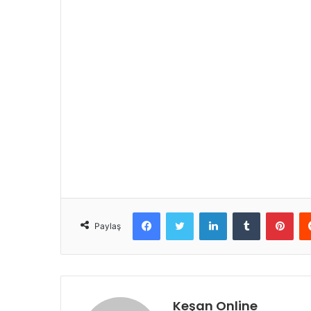
Facebook
Twitter
LinkedIn
Tumblr
Pint
Paylaş
Keşan Online