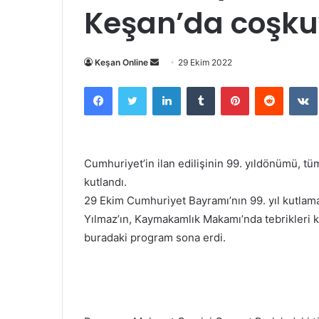
Keşan’da coşku
Bir
Keşan Online
29 Ekim 2022
e-
Facebook
Twitter
LinkedIn
Tumblr
Pinterest
Reddit
posta
göndermek
Cumhuriyet’in ilan edilişinin 99. yıldönümü, t
kutlandı.
29 Ekim Cumhuriyet Bayramı’nın 99. yıl kutlam
Yılmaz’ın, Kaymakamlık Makamı’nda tebrikleri k
buradaki program sona erdi.