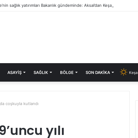
e’nin sağlık yatırımları Bakanlık gündeminde: Aksal’dan Keşan için iki önem
ASAYIŞ
SAĞLIK
BÖLGE
SON DAKIKA
Keşa
’da coşkuyla kutlandı
’uncu yılı