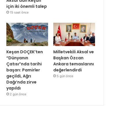
Aksal’dan Keşan
için iki önemli talep
15 saat önce
Keşan DOÇEK’ten
Milletvekili Aksal ve
“Dünyanın
Başkan Özcan
Çatısı”nda tarihi
Ankara temaslarını
başarı: Pamirler
değerlendirdi
geçildi, Ağrı
5 gün önce
Dağı’nda zirve
yapıldı
2 gün önce