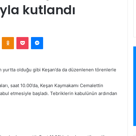
yla kutlandı
VKontakte
Odnoklassniki
Pocket
Messenger
üm yurtta olduğu gibi Keşan’da da düzenlenen törenlerle
aları, saat 10.00’da, Keşan Kaymakamı Cemalettin
abul etmesiyle başladı. Tebriklerin kabulünün ardından