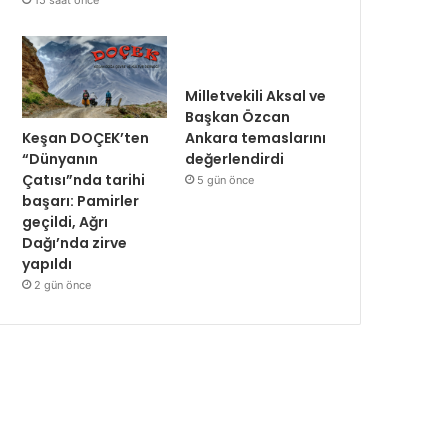
15 saat önce
Milletvekili Aksal ve
Başkan Özcan
Keşan DOÇEK’ten
Ankara temaslarını
“Dünyanın
değerlendirdi
Çatısı”nda tarihi
5 gün önce
başarı: Pamirler
geçildi, Ağrı
Dağı’nda zirve
yapıldı
2 gün önce