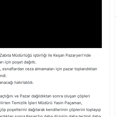
Zabıta Müdürlüğü işbirliği ile Keşan Pazaryeri’nde
ı için poşet dağıttı.
 esnaflardan ceza almamaları için pazar toplandıktan
ndi.
acağı hatırlatıldı.
açtığını ve Pazar dağıldıktan sonra oluşan çöpleri
irten Temizlik İşleri Müdürü Yasin Paçaman,
 çöp poşetlerini dağıtarak kendilerinin çöplerini toplayıp
ardıktan sonra Keşan?ın daha düzgün daha tertipli daha