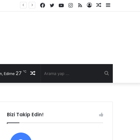
Facebook
Twitter
YouTube
Instagram
RSS
Kayıt
Rastgele
Kenar
li talep
Ol
Makale
Bölmesi
℃
27
Rastgele
Arama
n, Edirne
Makale
yap
...
Bizi Takip Edin!