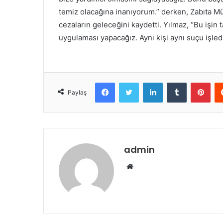
temiz olacağına inanıyorum.” derken, Zabıta M
cezaların geleceğini kaydetti. Yılmaz, “Bu işin 
uygulaması yapacağız. Aynı kişi aynı suçu işle
Facebook
Twitter
LinkedIn
Tumblr
Pint
Paylaş
admin
Web
sitesi