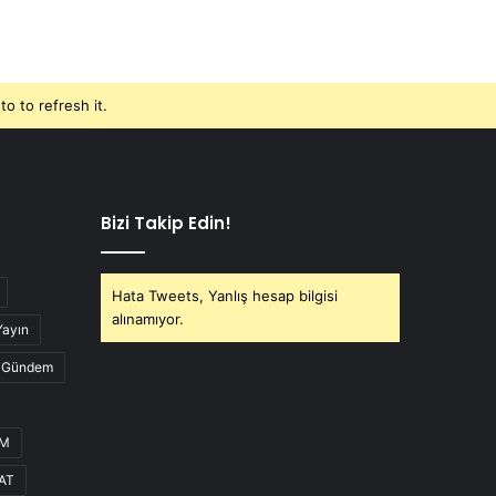
o to refresh it.
Bizi Takip Edin!
Hata Tweets, Yanlış hesap bilgisi
alınamıyor.
Yayın
Gündem
UM
AT