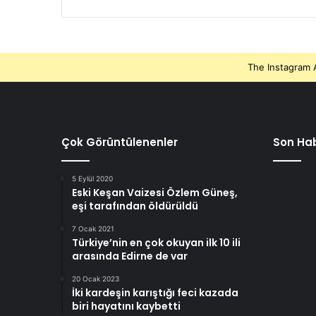
The Instagram A
Çok Görüntülenenler
Son Hab
5 Eylül 2020
Eski Keşan Vaizesi Özlem Güneş,
eşi tarafından öldürüldü
7 Ocak 2021
Türkiye’nin en çok okuyan ilk 10 ili
arasında Edirne de var
20 Ocak 2023
İki kardeşin karıştığı feci kazada
biri hayatını kaybetti