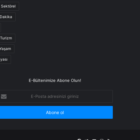
Sektörel
Dakika
Turizm
Yaşam
nyası
E-Bültenimize Abone Olun!
-
osta
dresinizi
iriniz