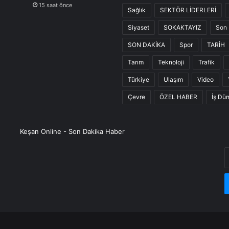
15 saat önce
Sağlık
SEKTÖR LİDERLERİ
Siyaset
SOKAKTAYIZ
Son 
SON DAKİKA
Spor
TARİH
Tarım
Teknoloji
Trafik
Türkiye
Ulaşım
Video
Çevre
ÖZEL HABER
İş Dü
Keşan Online - Son Dakika Haber
E
P
a
g