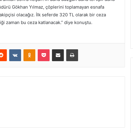
üdürü Gökhan Yılmaz, çöplerini toplamayan esnafa
takipçisi olacağız. İlk seferde 320 TL olarak bir ceza
diği zaman bu ceza katlanacak.” diye konuştu.
erest
Reddit
VKontakte
Odnoklassniki
Pocket
E-Posta ile paylaş
Yazdır