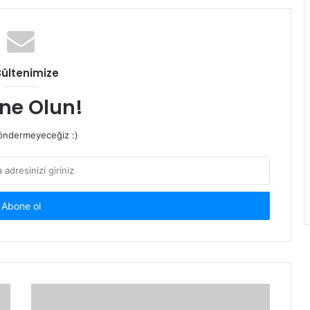
Bültenimize
ne Olun!
ndermeyeceğiz :)