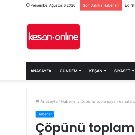
Edirn
Perşembe, Ağustos 6 2026
Son Dakika Haberleri
ANASAYFA
GÜNDEM
KEŞAN
SIYASET
Anasayfa
/
Haberler
/
Çöpünü toplamayan esnafa c
Haberler
Çöpünü toplam