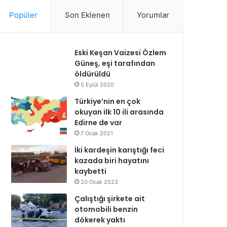
Popüler
Son Eklenen
Yorumlar
Eski Keşan Vaizesi Özlem
Güneş, eşi tarafından
öldürüldü
5 Eylül 2020
Türkiye’nin en çok
okuyan ilk 10 ili arasında
Edirne de var
7 Ocak 2021
İki kardeşin karıştığı feci
kazada biri hayatını
kaybetti
20 Ocak 2023
Çalıştığı şirkete ait
otomobili benzin
dökerek yaktı