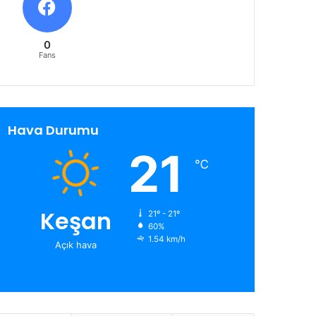
0
Fans
Hava Durumu
21
℃
Keşan
21º - 21º
60%
1.54 km/h
Açık hava