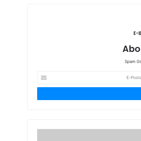
E-
Abo
Spam Gö
E-
Posta
adresinizi
giriniz