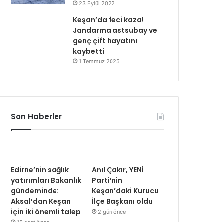
23 Eylül 2022
Keşan’da feci kaza!
Jandarma astsubay ve
genç çift hayatını
kaybetti
1 Temmuz 2025
Son Haberler
Edirne’nin sağlık
Anıl Çakır, YENİ
yatırımları Bakanlık
Parti’nin
gündeminde:
Keşan’daki Kurucu
Aksal’dan Keşan
İlçe Başkanı oldu
için iki önemli talep
2 gün önce