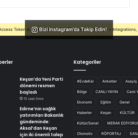
Bizi Instagram'da Takip Edin!
ccess Token is expired, Go to the Theme options page > Integrations, t
erler
Kategoriler
Keşan’da Yeni Parti
#EvdeKal
Anketler
Asayiş
dönemi resmen
başladı
Bölge
CANLI YAYIN
Canlı 
15 saat önce
Ekonomi
Eğitim
Genel
Edirne’nin sağlık
Haberler
Keşan
KÜLTÜR
yatırımları Bakanlık
gündeminde:
Kültür/Sanat
MERAK EDİYOR
Aksal’dan Keşan
Otomotiv
RÖPORTAJ
SAN
için iki önemli talep