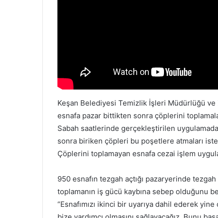
Keşan Belediyesi Temizlik İşleri Müdürlüğü ve 
esnafa pazar bittikten sonra çöplerini toplamalar
Sabah saatlerinde gerçekleştirilen uygulamada,
sonra biriken çöpleri bu poşetlere atmaları iste
Çöplerini toplamayan esnafa cezai işlem uygulan
950 esnafın tezgah açtığı pazaryerinde tezgah 
toplamanın iş gücü kaybına sebep olduğunu bel
“Esnafımızı ikinci bir uyarıya dahil ederek yine
bize yardımcı olmasını sağlayacağız. Bunu baş