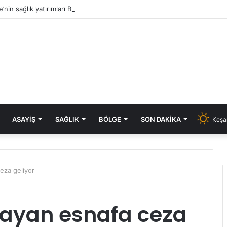
e’nin sağlık yatırımları Bakanlık gündeminde: Aksal’dan Keşan için iki önem
ASAYIŞ
SAĞLIK
BÖLGE
SON DAKIKA
Keşa
eza geliyor
ayan esnafa ceza