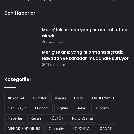
Son Haberler
Meriç’teki orman yangını kontrol altına
alındı
7 saat önce
Meriç’te anız yangını ormana sıçradı:
Havadan ve karadan müdahale sürüyor
21 saat önce
Kategoriler
#EvdeKal
Anketler
Asayiş
Bölge
CANLI YAYIN
Canlı Yayın
Ekonomi
Eğitim
Genel
Gündem
Haberler
Keşan
KÜLTÜR
Kültür/Sanat
MERAK EDİYORUM
Otomotiv
RÖPORTAJ
SANAT