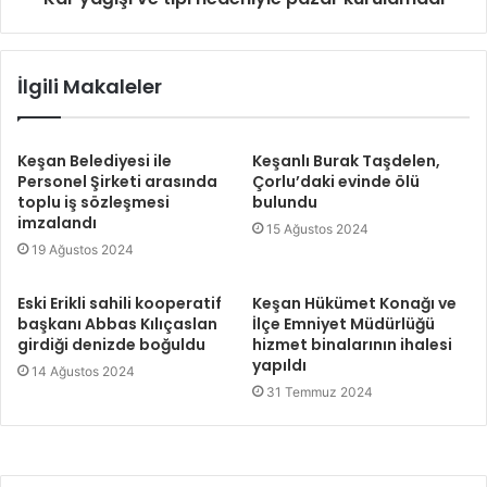
İlgili Makaleler
Keşan Belediyesi ile
Keşanlı Burak Taşdelen,
Personel Şirketi arasında
Çorlu’daki evinde ölü
toplu iş sözleşmesi
bulundu
imzalandı
15 Ağustos 2024
19 Ağustos 2024
Eski Erikli sahili kooperatif
Keşan Hükümet Konağı ve
başkanı Abbas Kılıçaslan
İlçe Emniyet Müdürlüğü
girdiği denizde boğuldu
hizmet binalarının ihalesi
yapıldı
14 Ağustos 2024
31 Temmuz 2024