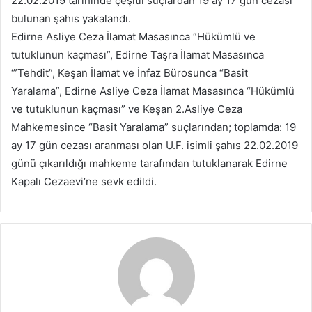
22.02.2019 tarihinde çeşitli suçlardan 19 ay 17 gün cezası
p
bulunan şahıs yakalandı.
o
Edirne Asliye Ceza İlamat Masasınca “Hükümlü ve
s
tutuklunun kaçması”, Edirne Taşra İlamat Masasınca
t
a
‘”Tehdit”, Keşan İlamat ve İnfaz Bürosunca “Basit
g
Yaralama”, Edirne Asliye Ceza İlamat Masasınca “Hükümlü
ö
ve tutuklunun kaçması” ve Keşan 2.Asliye Ceza
n
Mahkemesince “Basit Yaralama” suçlarından; toplamda: 19
d
ay 17 gün cezası aranması olan U.F. isimli şahıs 22.02.2019
e
günü çıkarıldığı mahkeme tarafından tutuklanarak Edirne
r
Kapalı Cezaevi’ne sevk edildi.
m
e
k