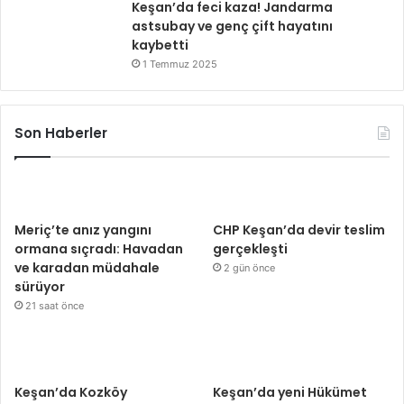
Keşan’da feci kaza! Jandarma
astsubay ve genç çift hayatını
kaybetti
1 Temmuz 2025
Son Haberler
Meriç’te anız yangını
CHP Keşan’da devir teslim
ormana sıçradı: Havadan
gerçekleşti
ve karadan müdahale
2 gün önce
sürüyor
21 saat önce
Keşan’da Kozköy
Keşan’da yeni Hükümet