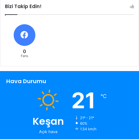
Bizi Takip Edin!
0
Fans
Hava Durumu
21
℃
Keşan
21º - 21º
60%
1.54 km/h
Açık hava