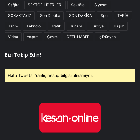
Sağlık
SEKTÖR LİDERLERİ
Sektörel
Siyaset
SOKAKTAYIZ
Son Dakika
SON DAKİKA
Spor
TARİH
Tarım
Teknoloji
Trafik
Turizm
Türkiye
Ulaşım
Video
Yaşam
Çevre
ÖZEL HABER
İş Dünyası
Bizi Takip Edin!
Hata Tweets, Yanlış hesap bilgisi alınamıyor.