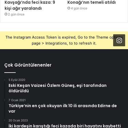
Kavşağı’nda feci kaza: 9
Konağı’nın temeli atıldı
kişi ağır yaralandı
4 gün önce
2 gün önce
The Instagram Access Token is expired, Go to the Theme options
page > Integrations, to to refresh it.
Çok Görüntülenenler
5 Eylül 2020
Eski Keşan Vaizesi Özlem Güneş, eşi tarafından
öldürüldü
7 Ocak 2021
Türkiye’nin en çok okuyan ilk 10 ili arasında Edirne de
var
20 Ocak 2023
İki kardeşin karıştığı feci kazada biri hayatını kaybetti