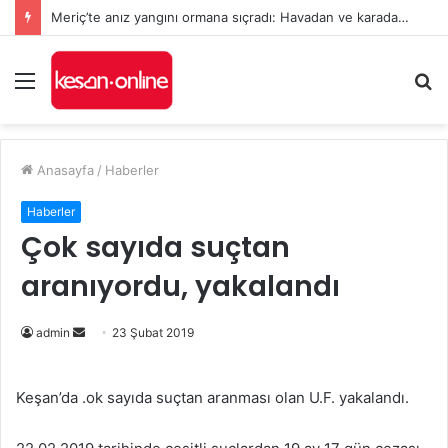
Meriç’te anız yangını ormana sıçradı: Havadan ve karadan müdahale sürüyor
Menü
A
y
...
Anasayfa
/
Haberler
Haberler
Çok sayıda suçtan
aranıyordu, yakalandı
admin
B
23 Şubat 2019
i
r
Keşan’da .ok sayıda suçtan aranması olan U.F. yakalandı.
e
-