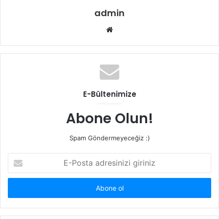
admin
W
e
b
s
i
t
E-Bültenimize
e
s
Abone Olun!
i
Spam Göndermeyeceğiz :)
E
-
P
o
s
t