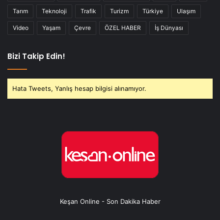
Tarım
Teknoloji
Trafik
Turizm
Türkiye
Ulaşım
Video
Yaşam
Çevre
ÖZEL HABER
İş Dünyası
Bizi Takip Edin!
Hata Tweets, Yanlış hesap bilgisi alınamıyor.
Keşan Online - Son Dakika Haber