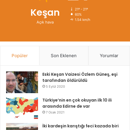
Keşan
21º - 21º
60%
1.54 km/h
Açık hava
Popüler
Son Eklenen
Yorumlar
Eski Keşan Vaizesi Özlem Güneş, eşi
tarafından öldürüldü
5 Eylül 2020
Türkiye’nin en çok okuyan ilk 10 ili
arasında Edirne de var
7 Ocak 2021
İki kardeşin karıştığı feci kazada biri