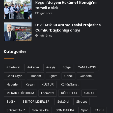
Keşan’da yeni Hükümet Konağı’nın
temeli atıldı
1 gün önce
Erikli Atık Su Arıtma Tesisi Projesi’ne
Cumhurbaşkanlığı onayı
1 gün önce
Kategoriler
#EvdeKal
Anketler
Asayiş
Bölge
CANLI YAYIN
Canlı Yayın
Ekonomi
Eğitim
Genel
Gündem
Haberler
Keşan
KÜLTÜR
Kültür/Sanat
MERAK EDİYORUM
Otomotiv
RÖPORTAJ
SANAT
Sağlık
SEKTÖR LİDERLERİ
Sektörel
Siyaset
SOKAKTAYIZ
Son Dakika
SON DAKİKA
Spor
TARİH