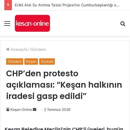
Erikli Atık Su Arıtma Tesisi Projesi’ne Cumhurbaşkanlığı onayı
Menü
A
y
...
Anasayfa
/
Gündem
Gündem
Keşan
Siyaset
CHP’den protesto
açıklaması: “Keşan halkının
iradesi gasp edildi”
Bir
Keşan Online
2 Temmuz 2026
e-
posta
Keşan Belediye Meclisi’nin CHP’li üyeleri, bugün