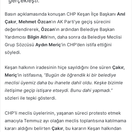
gerçekleşti.”
Basın açıklamasında konuşan CHP Keşan İlçe Başkanı
Anıl
Çakır
,
Mehmet Özcan
‘ın AK Parti’ye geçiş sürecini
değerlendirerek,
Özcan
‘ın ardından Belediye Başkan
Yardımcısı
Bilgin Atlı
‘nın, daha sonra da Belediye Meclisi
Grup Sözcüsü
Aydın Meriç
‘in CHP’den istifa ettiğini
söyledi.
Keşan halkının iradesinin hiçe sayıldığını öne süren
Çakır,
Meriç
‘in istifasına
, “Bugün de öğrendik ki bir belediye
meclisi üyemiz daha bu ihanete dahil oldu.
Keşke bizimle
iletişime geçip istişare etseydi. Bunu dahi yapmadı.”
sözleri ile tepki gösterdi.
CHP’li meclis üyelerinin, yaşanan süreci protesto etmek
amacıyla Temmuz ayı olağan meclis toplantısına katılmama
kararı aldığını belirten
Çakır
, bu kararın Keşan halkından