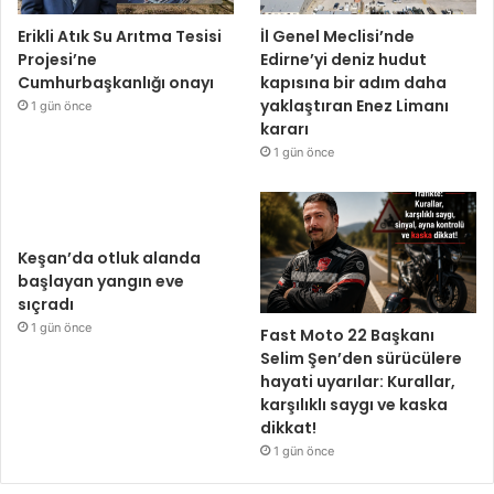
Erikli Atık Su Arıtma Tesisi
İl Genel Meclisi’nde
Projesi’ne
Edirne’yi deniz hudut
Cumhurbaşkanlığı onayı
kapısına bir adım daha
yaklaştıran Enez Limanı
1 gün önce
kararı
1 gün önce
Keşan’da otluk alanda
başlayan yangın eve
sıçradı
1 gün önce
Fast Moto 22 Başkanı
Selim Şen’den sürücülere
hayati uyarılar: Kurallar,
karşılıklı saygı ve kaska
dikkat!
1 gün önce