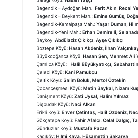
Barağı Köyü:
Hasan Taşçı
Beğendik – Aydoğan Mah.:
Ferit Akın
,
Recai
Ye
Beğendik – Beykent Mah.:
Emine Gümüş
,
Doğa
Beğendik-Kemalpaşa Mah.:
Yaşar Duman, Hilmi
Beğendik-Yeni Mah.:
Erhan Demirelli, Selaha
Beyköy:
Abdülaziz Çıkıkçı, Ayşe Çıkıkçı
Boztepe Köyü:
Hasan Akdeniz, İlhan Yalçınka
Büyükdoğanca Köyü:
Hasan Şen, Mehmet Ali Y
Çamlıca Köyü:
Halil Büyükyatıkçı, Sebahatti
Çelebi Köyü:
Kani Pamukçu
Çeltik Köyü:
Salim Bölük, Mertol Öztekin
Çobançeşmesi Köyü:
Metin Baykal, Nizam Ku
Danişment Köyü:
Zati Uysal, Halim Yılmaz
Dişbudak Köyü:
Naci Alkan
Erikli Köyü:
Enver Çetintaş, Halil Özdeniz, Ne
Gökçetepe Köyü:
Fahir Afalcı, Celal Dalgıç, 
Gündüzler Köyü:
Mustafa Pazan
Kadıköy:
Hilmi Kaya, Hüsamettin Sakarya