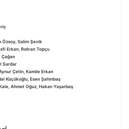
riç
 Özsoy, Salim Şevik
sfi Erkan, Rıdvan Topçu
h Çağan
l Sardar
Aynur Çetin, Kamile Erkan
dal Küçükoğlu, Esen Şahinbaş
r Kale, Ahmet Oğuz, Hakan Yaşarbaş