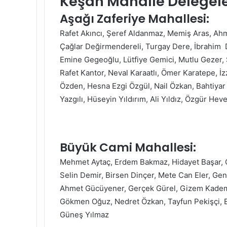
Keşan Mahalle Delegele
Aşağı Zaferiye Mahallesi:
Rafet Akıncı, Şeref Aldanmaz, Memiş Aras, Ahmet 
Çağlar Değirmendereli, Turgay Dere, İbrahim D
Emine Gegeoğlu, Lütfiye Gemici, Mutlu Gezer,
Rafet Kantor, Neval Karaatlı, Ömer Karatepe, İz
Özden, Hesna Ezgi Özgül, Nail Özkan, Bahtiyar 
Yazgılı, Hüseyin Yıldırım, Ali Yıldız, Özgür Heve
Büyük Cami Mahallesi:
Mehmet Aytaç, Erdem Bakmaz, Hidayet Başar, C
Selin Demir, Birsen Dinçer, Mete Can Eler, Genc
Ahmet Gücüyener, Gerçek Gürel, Gizem Kadem, Y
Gökmen Oğuz, Nedret Özkan, Tayfun Pekişçi, B
Güneş Yılmaz