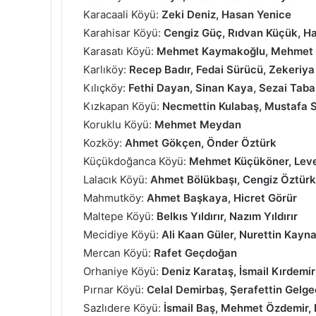
Karacaali Köyü:
Zeki Deniz, Hasan Yenice
Karahisar Köyü:
Cengiz Güç, Rıdvan Küçük, H
Karasatı Köyü:
Mehmet Kaymakoğlu, Mehmet 
Karlıköy:
Recep Badır, Fedai Sürücü, Zekeriya
Kılıçköy:
Fethi Dayan, Sinan Kaya, Sezai Tab
Kızkapan Köyü:
Necmettin Kulabaş, Mustafa S
Koruklu Köyü:
Mehmet Meydan
Kozköy:
Ahmet Gökçen, Önder Öztürk
Küçükdoğanca Köyü:
Mehmet Küçüköner, Lev
Lalacık Köyü:
Ahmet Bölükbaşı, Cengiz Öztürk
Mahmutköy:
Ahmet Başkaya, Hicret Görür
Maltepe Köyü:
Belkıs Yıldırır, Nazım Yıldırır
Mecidiye Köyü:
Ali Kaan Güler, Nurettin Kayn
Mercan Köyü:
Rafet Geçdoğan
Orhaniye Köyü:
Deniz Karataş, İsmail Kırdemir
Pırnar Köyü:
Celal Demirbaş, Şerafettin Gelg
Sazlıdere Köyü:
İsmail Baş, Mehmet Özdemir,