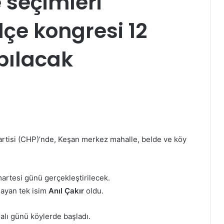
 seçimleri
çe kongresi 12
pılacak
tisi (CHP)’nde, Keşan merkez mahalle, belde ve köy
rtesi günü gerçekleştirilecek.
layan tek isim
Anıl Çakır
oldu.
lı günü köylerde başladı.