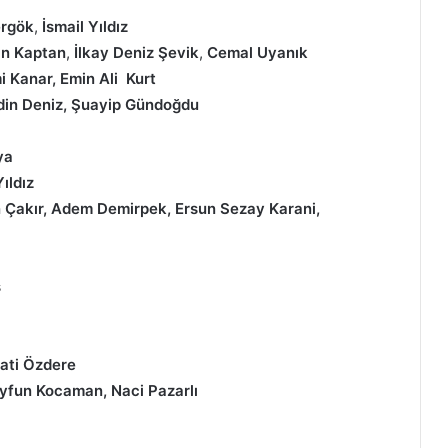
rgök
,
İsmail Yıldız
n Kaptan
,
İlkay Deniz Şevik
,
Cemal Uyanık
 Kanar, Emin Ali Kurt
ddin Deniz, Şuayip Gündoğdu
ya
ıldız
n Çakır, Adem Demirpek, Ersun Sezay Karani,
ş
cati Özdere
Tayfun Kocaman, Naci Pazarlı