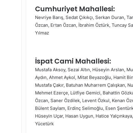
Cumhuriyet Mahallesi:
Nevriye Barış, Sedat Çıkıkçı, Serkan Duran, Ta
Özcan, Ertan Özcan, İbrahim Öztürk, Tuncay Sar
Yılmaz
İspat Cami Mahallesi:
Mustafa Aksoy, Sezai Altın, Hüseyin Arslan, Mu
Aydın, Ahmet Aykol, Mitat Beyazoğlu, Hamit Bin
Mustafa Çakır, Batuhan Muharrem Çalışkan, Nu
Mehmet Ezerçe, Lütfiye Gemici, Bahattin Gözk
Özcan, Saner Özdilek, Levent Özkul, Kenan Öz
Bülent Saylam, Erdinç Selimoğlu, Esen Şentürk
Hüseyin Uçar, Hasan Uygun, Hatice Yalçınkaya, A
Yücetürk