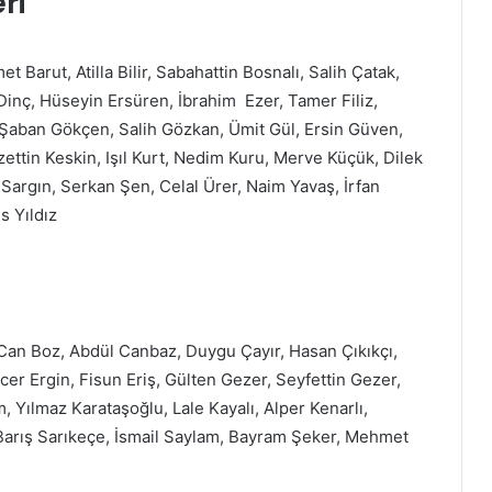
ri
Barut, Atilla Bilir, Sabahattin Bosnalı, Salih Çatak,
inç, Hüseyin Ersüren, İbrahim Ezer, Tamer Filiz,
 Şaban Gökçen, Salih Gözkan, Ümit Gül, Ersin Güven,
zettin Keskin, Işıl Kurt, Nedim Kuru, Merve Küçük, Dilek
Sargın, Serkan Şen, Celal Ürer, Naim Yavaş, İrfan
s Yıldız
an Boz, Abdül Canbaz, Duygu Çayır, Hasan Çıkıkçı,
er Ergin, Fisun Eriş, Gülten Gezer, Seyfettin Gezer,
ılmaz Karataşoğlu, Lale Kayalı, Alper Kenarlı,
arış Sarıkeçe, İsmail Saylam, Bayram Şeker, Mehmet