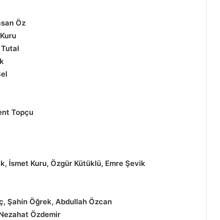
asan Öz
Kuru
 Tutal
ak
el
ent Topçu
ak, İsmet Kuru, Özgür Kütüklü, Emre Şevik
eç, Şahin Öğrek, Abdullah Özcan
 Nezahat Özdemir