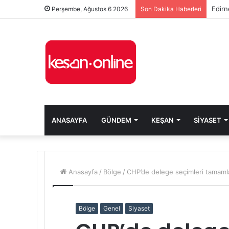
Edirn
Perşembe, Ağustos 6 2026
Son Dakika Haberleri
ANASAYFA
GÜNDEM
KEŞAN
SIYASET
Anasayfa
/
Bölge
/
CHP’de delege seçimleri tamamla
Bölge
Genel
Siyaset