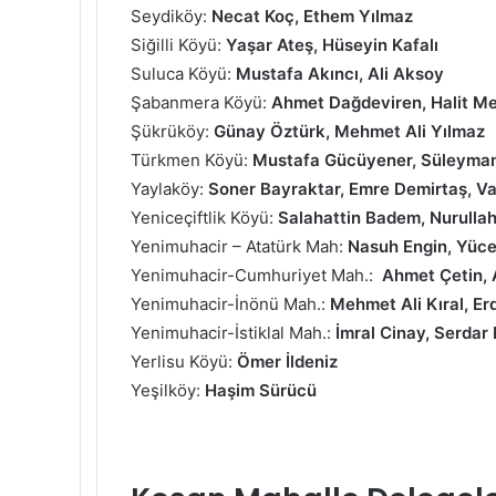
Seydiköy:
Necat Koç, Ethem Yılmaz
Siğilli Köyü:
Yaşar Ateş, Hüseyin Kafalı
Suluca Köyü:
Mustafa Akıncı, Ali Aksoy
Şabanmera Köyü:
Ahmet Dağdeviren, Halit Me
Şükrüköy:
Günay Öztürk, Mehmet Ali Yılmaz
Türkmen Köyü:
Mustafa Gücüyener, Süleyman
Yaylaköy:
Soner Bayraktar, Emre Demirtaş, Va
Yeniceçiftlik Köyü:
Salahattin Badem, Nurulla
Yenimuhacir – Atatürk Mah:
Nasuh Engin, Yüce
Yenimuhacir-Cumhuriyet Mah.:
Ahmet Çetin, 
Yenimuhacir-İnönü Mah.:
Mehmet Ali Kıral, Er
Yenimuhacir-İstiklal Mah.:
İmral Cinay, Serda
Yerlisu Köyü:
Ömer İldeniz
Yeşilköy:
Haşim Sürücü