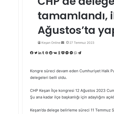
CHP’de delege
tamamlandı, il
Ağustos’ta ya
Bir
Keşan Online
27 Temmuz 2023
e-
Facebook
Twitter
LinkedIn
Tumblr
Pinterest
Reddit
VKontakte
Odnoklassniki
Pocket
Messenger
Messenger
WhatsApp
Telegram
posta
göndermek
Kongre süreci devam eden Cumhuriyet Halk Par
delegeleri belli oldu.
CHP Keşan İlçe kongresi 12 Ağustos 2023 Cuma
Şu ana kadar ilçe başkanlığı için adaylığını açık
Keşan’da delege belirleme süreci 11 Temmuz Sa