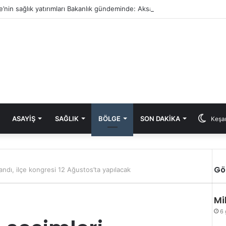
e’nin sağlık yatırımları Bakanlık gündeminde: Aksal’dan Keşan için iki önem
ASAYIŞ
SAĞLIK
BÖLGE
SON DAKIKA
Keşan
Gö
ndı, ilçe kongresi 12 Ağustos’ta yapılacak
Mi
6 