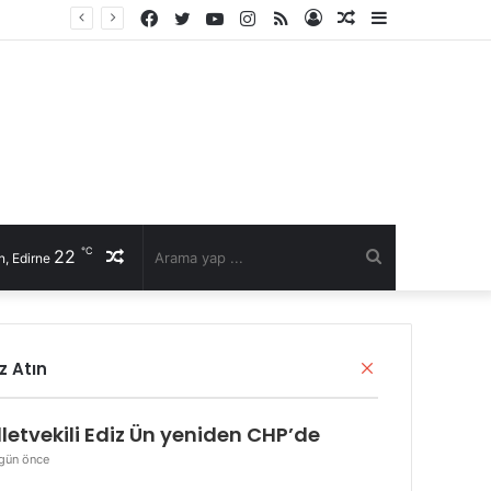
Facebook
Twitter
YouTube
Instagram
RSS
Kayıt
Rastgele
Kenar
li talep
Ol
Makale
Bölmesi
℃
22
Rastgele
Arama
, Edirne
Makale
yap
Kapalı
z Atın
...
lletvekili Ediz Ün yeniden CHP’de
gün önce