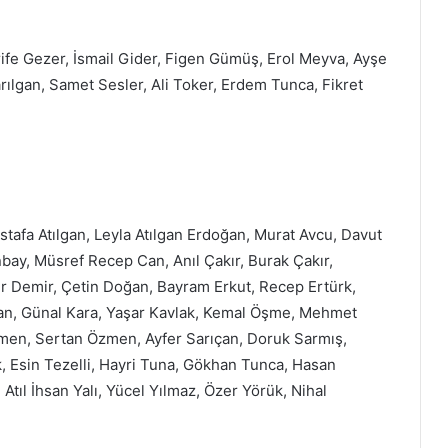
rife Gezer, İsmail Gider, Figen Gümüş, Erol Meyva, Ayşe
ılgan, Samet Sesler, Ali Toker, Erdem Tunca, Fikret
stafa Atılgan, Leyla Atılgan Erdoğan, Murat Avcu, Davut
bay, Müsref Recep Can, Anıl Çakır, Burak Çakır,
r Demir, Çetin Doğan, Bayram Erkut, Recep Ertürk,
an, Günal Kara, Yaşar Kavlak, Kemal Öşme, Mehmet
men, Sertan Özmen, Ayfer Sarıçan, Doruk Sarmış,
, Esin Tezelli, Hayri Tuna, Gökhan Tunca, Hasan
tıl İhsan Yalı, Yücel Yılmaz, Özer Yörük, Nihal