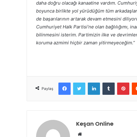
daha doğru olacağı kanaatine vardım. Cumhuriye
boyunca birlikte yol yürüdüğüm tüm arkadaşlar
de başarılarının artarak devam etmesini diliy
Cumhuriyet Halk Partisi’ne olan bağlılığımı, in
bilinmesini isterim. Partimizin ilke ve devriml
koruma azmimi hiçbir zaman yitirmeyeceğim.”
Facebook
Twitter
LinkedIn
Tumblr
Pint
Paylaş
Keşan Online
Web