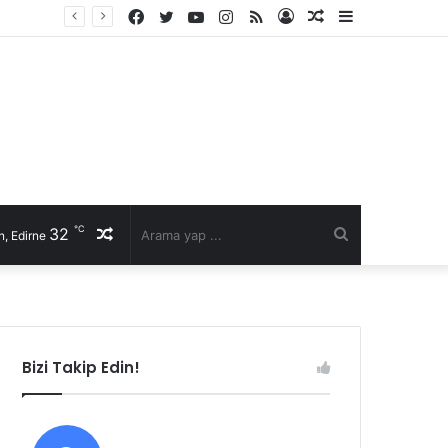
Facebook
Twitter
YouTube
Instagram
RSS
Kayıt
Rastgele
Kenar
Ol
Makale
Bölmesi
℃
32
Rastgele
Arama
, Edirne
Makale
yap
...
Bizi Takip Edin!