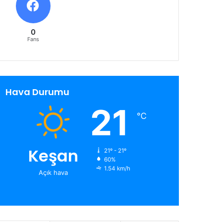
0
Fans
Hava Durumu
21
℃
Keşan
21º - 21º
60%
1.54 km/h
Açık hava