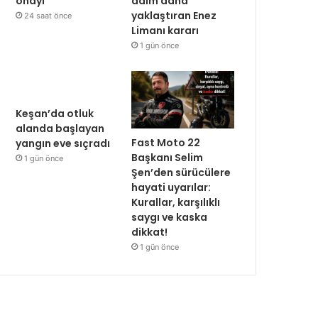
onayı
adım daha
yaklaştıran Enez
24 saat önce
Limanı kararı
1 gün önce
Keşan’da otluk
alanda başlayan
Fast Moto 22
yangın eve sıçradı
Başkanı Selim
1 gün önce
Şen’den sürücülere
hayati uyarılar:
Kurallar, karşılıklı
saygı ve kaska
dikkat!
1 gün önce