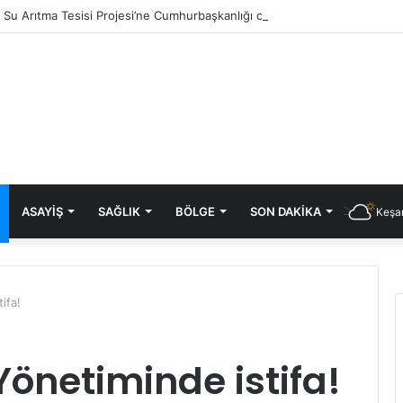
ık Su Arıtma Tesisi Projesi’ne Cumhurbaşkanlığı onayı
ASAYIŞ
SAĞLIK
BÖLGE
SON DAKIKA
Keşan
ifa!
Yönetiminde istifa!