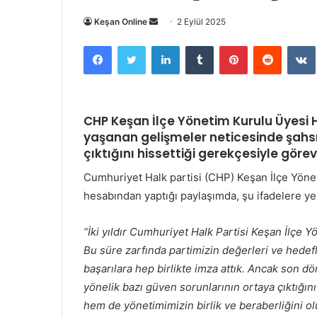
Bir
Keşan Online
2 Eylül 2025
e-
Facebook
Twitter
LinkedIn
Tumblr
Pinterest
Reddit
posta
göndermek
CHP Keşan İlçe Yönetim Kurulu Üyesi 
yaşanan gelişmeler neticesinde şahsı
çıktığını hissettiği gerekçesiyle görevin
Cumhuriyet Halk partisi (CHP) Keşan İlçe Yön
hesabından yaptığı paylaşımda, şu ifadelere yer
“İki yıldır Cumhuriyet Halk Partisi Keşan İlçe
Bu süre zarfında partimizin değerleri ve hedef
başarılara hep birlikte imza attık. Ancak son
yönelik bazı güven sorunlarının ortaya çıktığ
hem de yönetimimizin birlik ve beraberliğini 