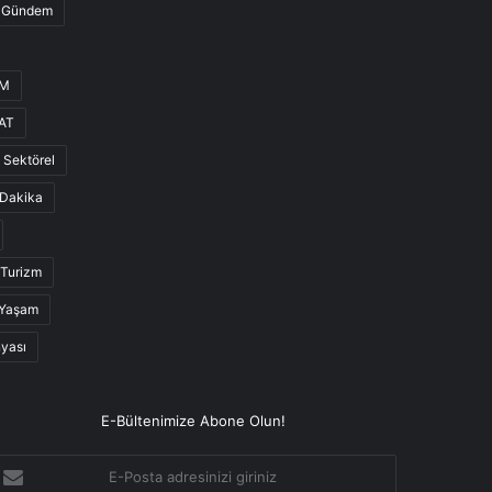
Gündem
UM
AT
Sektörel
Dakika
Turizm
Yaşam
nyası
E-Bültenimize Abone Olun!
-
osta