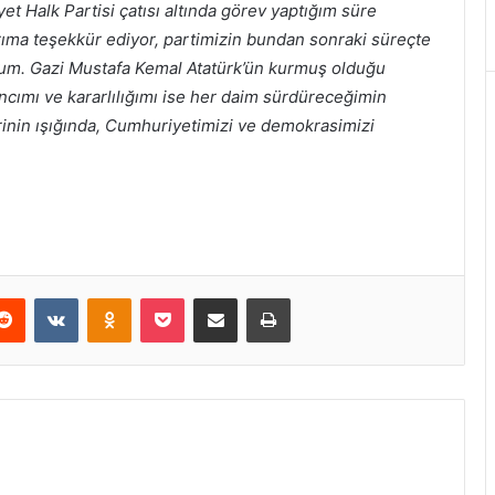
t Halk Partisi çatısı altında görev yaptığım süre
ıma teşekkür ediyor, partimizin bundan sonraki süreçte
orum. Gazi Mustafa Kemal Atatürk’ün kurmuş olduğu
ancımı ve kararlılığımı ise her daim sürdüreceğimin
erinin ışığında, Cumhuriyetimizi ve demokrasimizi
erest
Reddit
VKontakte
Odnoklassniki
Pocket
E-Posta ile paylaş
Yazdır