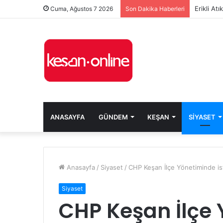
Erikli At
Cuma, Ağustos 7 2026
Son Dakika Haberleri
ANASAYFA
GÜNDEM
KEŞAN
SIYASET
Anasayfa
/
Siyaset
/
CHP Keşan İlçe Yönetiminde ist
Siyaset
CHP Keşan İlçe 