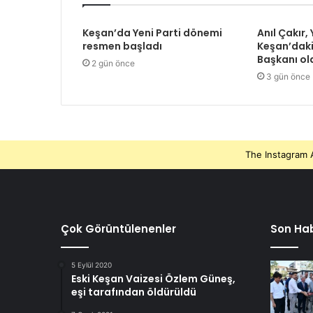
Keşan’da Yeni Parti dönemi
Anıl Çakır, 
resmen başladı
Keşan’daki
Başkanı ol
2 gün önce
3 gün önce
The Instagram A
Çok Görüntülenenler
Son Hab
5 Eylül 2020
Eski Keşan Vaizesi Özlem Güneş,
eşi tarafından öldürüldü