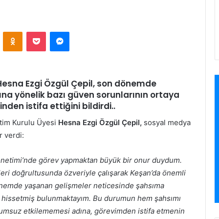
VKontakte
Odnoklassniki
Pocket
Messenger
Hesna Ezgi Özgül Çepil, son dönemde
na yönelik bazı güven sorunlarının ortaya
den istifa ettiğini bildirdi..
etim Kurulu Üyesi
Hesna Ezgi Özgül Çepil,
sosyal medya
 verdi:
 Yönetimi’nde görev yapmaktan büyük bir onur duydum.
leri doğrultusunda özveriyle çalışarak Keşan’da önemli
 dönemde yaşanan gelişmeler neticesinde şahsıma
ını hissetmiş bulunmaktayım. Bu durumun hem şahsımı
olumsuz etkilememesi adına, görevimden istifa etmenin