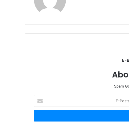
sitesi
E-
Abo
Spam Gö
E-
Posta
adresinizi
giriniz