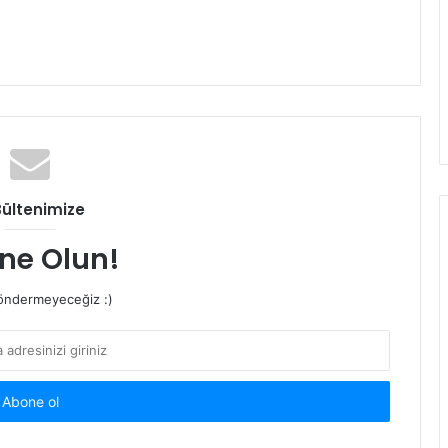
Bültenimize
ne Olun!
ndermeyeceğiz :)