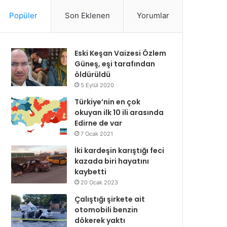
Popüler
Son Eklenen
Yorumlar
Eski Keşan Vaizesi Özlem
Güneş, eşi tarafından
öldürüldü
5 Eylül 2020
Türkiye’nin en çok
okuyan ilk 10 ili arasında
Edirne de var
7 Ocak 2021
İki kardeşin karıştığı feci
kazada biri hayatını
kaybetti
20 Ocak 2023
Çalıştığı şirkete ait
otomobili benzin
dökerek yaktı