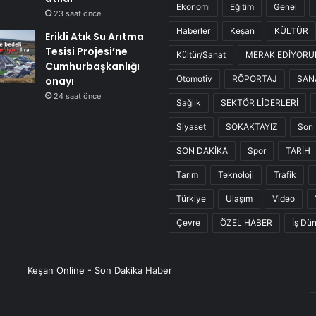
Ekonomi
Eğitim
Genel
23 saat önce
Haberler
Keşan
KÜLTÜR
Erikli Atık Su Arıtma
Tesisi Projesi’ne
Kültür/Sanat
MERAK EDİYOR
Cumhurbaşkanlığı
Otomotiv
RÖPORTAJ
SAN
onayı
24 saat önce
Sağlık
SEKTÖR LİDERLERİ
Siyaset
SOKAKTAYIZ
Son 
SON DAKİKA
Spor
TARİH
Tarım
Teknoloji
Trafik
Türkiye
Ulaşım
Video
Çevre
ÖZEL HABER
İş Dü
Keşan Online - Son Dakika Haber
E
P