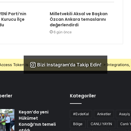
YENİ Parti’nin
Milletvekili Aksal ve Başkan
 Kurucu İlçe
Özcan Ankara temaslarını
du
değerlendirdi
6 gün önce
Bizi Instagram'da Takip Edin!
ccess Token is expired, Go to the Theme options page > Integrations, t
erler
Kategoriler
Keşan’da yeni
#EvdeKal
Anketler
Asayiş
Hükümet
Konağı’nın temeli
Bölge
CANLI YAYIN
Canlı 
atıldı