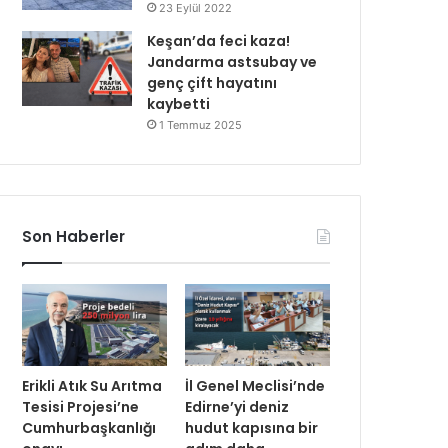
23 Eylül 2022
Keşan’da feci kaza!
Jandarma astsubay ve
genç çift hayatını
kaybetti
1 Temmuz 2025
Son Haberler
Erikli Atık Su Arıtma
İl Genel Meclisi’nde
Tesisi Projesi’ne
Edirne’yi deniz
Cumhurbaşkanlığı
hudut kapısına bir