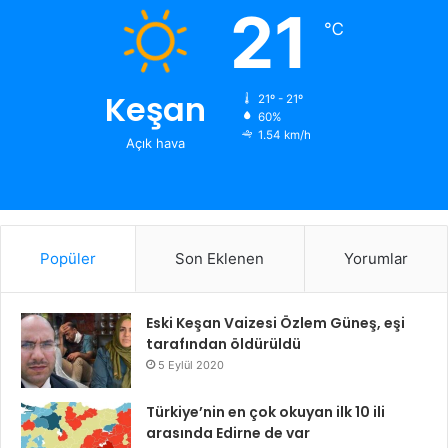
21
℃
Keşan
21º - 21º
60%
1.54 km/h
Açık hava
Popüler
Son Eklenen
Yorumlar
Eski Keşan Vaizesi Özlem Güneş, eşi
tarafından öldürüldü
5 Eylül 2020
Türkiye’nin en çok okuyan ilk 10 ili
arasında Edirne de var