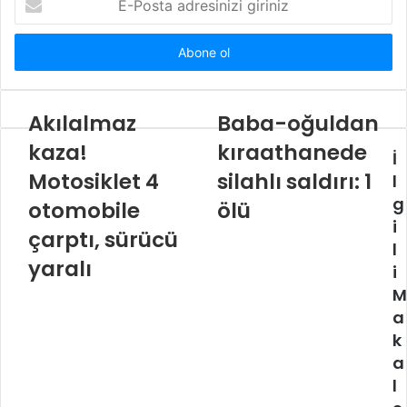
Posta
adresinizi
giriniz
Akılalmaz
Baba-oğuldan
kaza!
kıraathanede
İ
Motosiklet 4
silahlı saldırı: 1
l
g
otomobile
ölü
i
çarptı, sürücü
l
yaralı
i
M
a
k
a
l