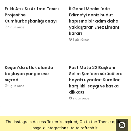
Erikli Atık Su Arıtma Tesisi
İl Genel Meclisi’nde
Projesi’ne
Edirne’yi deniz hudut
Cumhurbaşkanlığı onayı
kapısına bir adım daha
yaklaştıran Enez Limanı
1 gün önce
kararı
1 gün önce
Keşan’da otluk alanda
Fast Moto 22 Başkanı
başlayan yangın eve
Selim Şen’den sürücülere
sıçradı
hayati uyarılar: Kurallar,
karşılıklı saygı ve kaska
1 gün önce
dikkat!
2 gün önce
The Instagram Access Token is expired, Go to the Theme options
page > Integrations, to to refresh it.