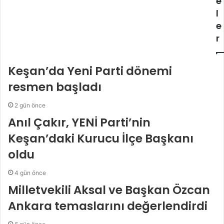
e
l
e
r
Keşan’da Yeni Parti dönemi
resmen başladı
2 gün önce
Anıl Çakır, YENİ Parti’nin
Keşan’daki Kurucu İlçe Başkanı
oldu
4 gün önce
Milletvekili Aksal ve Başkan Özcan
Ankara temaslarını değerlendirdi