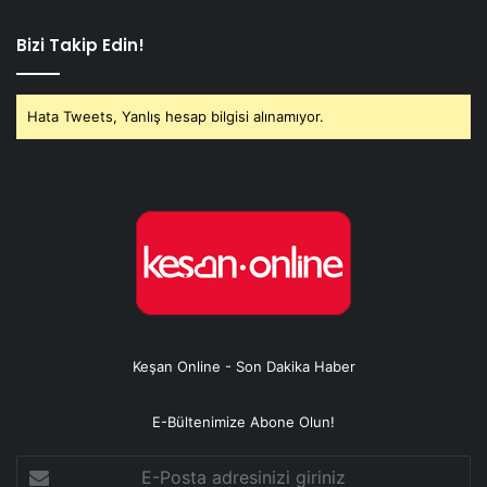
Bizi Takip Edin!
Hata Tweets, Yanlış hesap bilgisi alınamıyor.
Keşan Online - Son Dakika Haber
E-Bültenimize Abone Olun!
E-