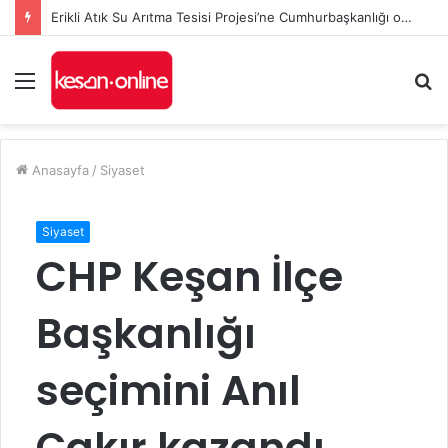
Erikli Atık Su Arıtma Tesisi Projesi’ne Cumhurbaşkanlığı onayı
Menü
A
y
...
Anasayfa
/
Siyaset
Siyaset
CHP Keşan İlçe
Başkanlığı
seçimini Anıl
Çakır kazandı