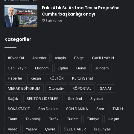
Erikli Atık Su Arıtma Tesisi Projesi’ne
Cumhurbaşkanlığı onayı
1 gün önce
Kategoriler
#EvdeKal
Anketler
Asayiş
Bölge
CANLI YAYIN
Canlı Yayın
Ekonomi
Eğitim
Genel
Gündem
Haberler
Keşan
KÜLTÜR
Kültür/Sanat
MERAK EDİYORUM
Otomotiv
RÖPORTAJ
SANAT
Sağlık
SEKTÖR LİDERLERİ
Sektörel
Siyaset
SOKAKTAYIZ
Son Dakika
SON DAKİKA
Spor
TARİH
Tarım
Teknoloji
Trafik
Turizm
Türkiye
Ulaşım
Video
Yaşam
Çevre
ÖZEL HABER
İş Dünyası