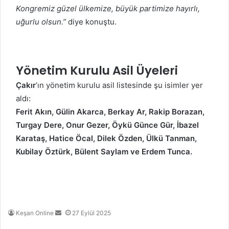
Kongremiz güzel ülkemize, büyük partimize hayırlı,
uğurlu olsun.”
diye konuştu.
Yönetim Kurulu Asil Üyeleri
Çakır
’ın yönetim kurulu asil listesinde şu isimler yer
aldı:
Ferit Akın, Gülin Akarca, Berkay Ar, Rakip Borazan,
Turgay Dere, Onur Gezer, Öykü Günce Gür, İbazel
Karataş, Hatice Öcal, Dilek Özden, Ülkü Tanman,
Kubilay Öztürk, Bülent Saylam ve Erdem Tunca.
Bir
Keşan Online
27 Eylül 2025
e-