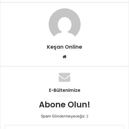
posta
göndermek
Keşan Online
Web
sitesi
E-Bültenimize
Abone Olun!
Spam Göndermeyeceğiz :)
E-