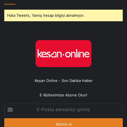
Hata Tweets, Yanlış hesap bilgisi alınamıyor.
Keşan Online - Son Dakika Haber
E-Bültenimize Abone Olun!
E-
Posta
adresinizi
giriniz