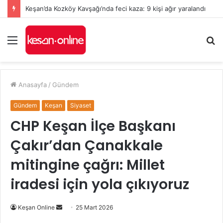
Keşan’da Kozköy Kavşağı’nda feci kaza: 9 kişi ağır yaralandı
Menü
A
y
...
Anasayfa
/
Gündem
Gündem
Keşan
Siyaset
CHP Keşan İlçe Başkanı
Çakır’dan Çanakkale
mitingine çağrı: Millet
iradesi için yola çıkıyoruz
Bir
Keşan Online
25 Mart 2026
e-