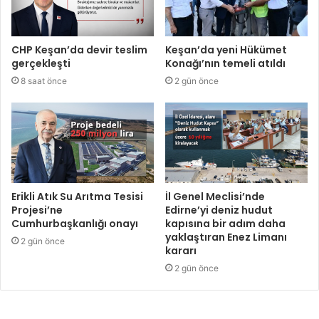
CHP Keşan’da devir teslim
Keşan’da yeni Hükümet
gerçekleşti
Konağı’nın temeli atıldı
8 saat önce
2 gün önce
Erikli Atık Su Arıtma Tesisi
İl Genel Meclisi’nde
Projesi’ne
Edirne’yi deniz hudut
Cumhurbaşkanlığı onayı
kapısına bir adım daha
yaklaştıran Enez Limanı
2 gün önce
kararı
2 gün önce