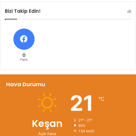
Bizi Takip Edin!
0
Fans
Hava Durumu
21
℃
Keşan
21º - 21º
60%
1.54 km/h
Açık hava