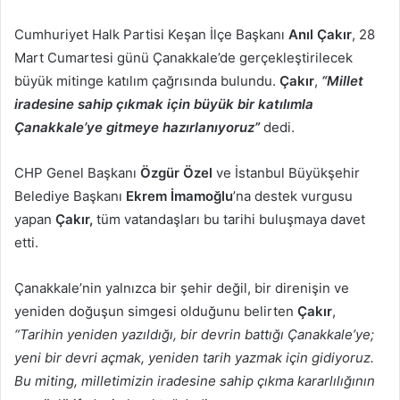
posta
Cumhuriyet Halk Partisi Keşan İlçe Başkanı
Anıl Çakır
, 28
göndermek
Mart Cumartesi günü Çanakkale’de gerçekleştirilecek
büyük mitinge katılım çağrısında bulundu.
Çakır
,
“Millet
iradesine sahip çıkmak için büyük bir katılımla
Çanakkale’ye gitmeye hazırlanıyoruz”
dedi.
CHP Genel Başkanı
Özgür Özel
ve İstanbul Büyükşehir
Belediye Başkanı
Ekrem İmamoğlu
’na destek vurgusu
yapan
Çakır,
tüm vatandaşları bu tarihi buluşmaya davet
etti.
Çanakkale’nin yalnızca bir şehir değil, bir direnişin ve
yeniden doğuşun simgesi olduğunu belirten
Çakır
,
“Tarihin yeniden yazıldığı, bir devrin battığı Çanakkale’ye;
yeni bir devri açmak, yeniden tarih yazmak için gidiyoruz.
Bu miting, milletimizin iradesine sahip çıkma kararlılığının