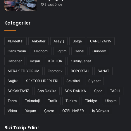
8 saat önce
Kategoriler
#EvdeKal
Anketler
Asayiş
Bölge
CANLI YAYIN
Canlı Yayın
Ekonomi
Eğitim
Genel
Gündem
Haberler
Keşan
KÜLTÜR
Kültür/Sanat
MERAK EDİYORUM
Otomotiv
RÖPORTAJ
SANAT
Sağlık
SEKTÖR LİDERLERİ
Sektörel
Siyaset
SOKAKTAYIZ
Son Dakika
SON DAKİKA
Spor
TARİH
Tarım
Teknoloji
Trafik
Turizm
Türkiye
Ulaşım
Video
Yaşam
Çevre
ÖZEL HABER
İş Dünyası
Bizi Takip Edin!