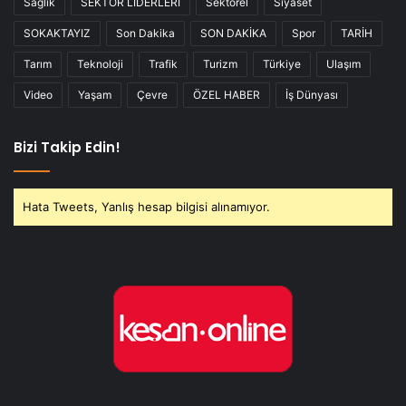
Sağlık
SEKTÖR LİDERLERİ
Sektörel
Siyaset
SOKAKTAYIZ
Son Dakika
SON DAKİKA
Spor
TARİH
Tarım
Teknoloji
Trafik
Turizm
Türkiye
Ulaşım
Video
Yaşam
Çevre
ÖZEL HABER
İş Dünyası
Bizi Takip Edin!
Hata Tweets, Yanlış hesap bilgisi alınamıyor.