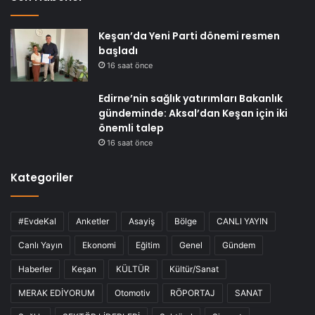
Keşan’da Yeni Parti dönemi resmen
başladı
16 saat önce
Edirne’nin sağlık yatırımları Bakanlık
gündeminde: Aksal’dan Keşan için iki
önemli talep
16 saat önce
Kategoriler
#EvdeKal
Anketler
Asayiş
Bölge
CANLI YAYIN
Canlı Yayın
Ekonomi
Eğitim
Genel
Gündem
Haberler
Keşan
KÜLTÜR
Kültür/Sanat
MERAK EDİYORUM
Otomotiv
RÖPORTAJ
SANAT