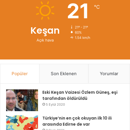
21
℃
Keşan
21º - 21º
60%
1.54 km/h
Açık hava
Popüler
Son Eklenen
Yorumlar
Eski Keşan Vaizesi Özlem Güneş, eşi
tarafından öldürüldü
5 Eylül 2020
Türkiye’nin en çok okuyan ilk 10 ili
arasında Edirne de var