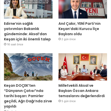
Edirne’nin sağlık
Anıl Çakır, YENİ Parti’nin
yatırımları Bakanlık
Keşan’daki Kurucu İlçe
gündeminde: Aksal’dan
Başkanı oldu
Keşan için iki önemli talep
2 gün önce
16 saat önce
Keşan DOÇEK’ten
Milletvekili Aksal ve
“Dünyanın Çatısı”nda
Başkan Özcan Ankara
tarihi başarı: Pamirler
temaslarını değerlendirdi
geçildi, Ağrı Dağı’nda zirve
5 gün önce
yapıldı