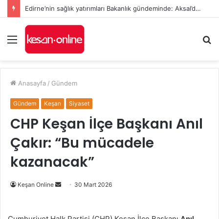
Edirne’nin sağlık yatırımları Bakanlık gündeminde: Aksal’dan Keşan için iki önemli talep
Menü
A
y
...
Anasayfa
/
Gündem
Gündem
Keşan
Siyaset
CHP Keşan İlçe Başkanı Anıl
Çakır: “Bu mücadele
kazanacak”
Bir
Keşan Online
30 Mart 2026
e-
posta
Cumhuriyet Halk Partisi (CHP) Keşan İlçe Başkanı
Anıl