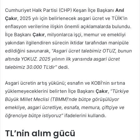
posta
Cumhuriyet Halk Partisi (CHP) Keşan İlçe Başkanı
Anıl
göndermek
Çakır
, 2025 yılı için belirlenecek asgari ücret ve TÜİK’in
enflasyon verilerine ilişkin önemli açıklamalarda bulundu.
İlçe Başkanı
Çakır
, milyonlarca işçi, memur ve emekliyi
yakından ilgilendiren sürecin iktidar tarafından manipüle
edildiğini savunarak,
“Asgari ücret talebimiz OTUZ, bunun
altında YOKUZ. 2025 yılının ilk yarısında asgari ücret
talebimiz 30.000 TL’dir”
dedi.
Asgari ücretin artış yükünü; esnafın ve KOBİ’nin sırtına
yüklemeyeceklerini belirten İlçe Başkanı
Çakır
,
“Türkiye
Büyük Millet Meclisi (TBMM)’nde bütçe görüşülüyor
emekliye, asgari ücretliye, esnafa, memura, çiftçiye ve
öğrenciye bütçe istiyoruz”
ifadelerini kullandı.
TL’nin alım gücü