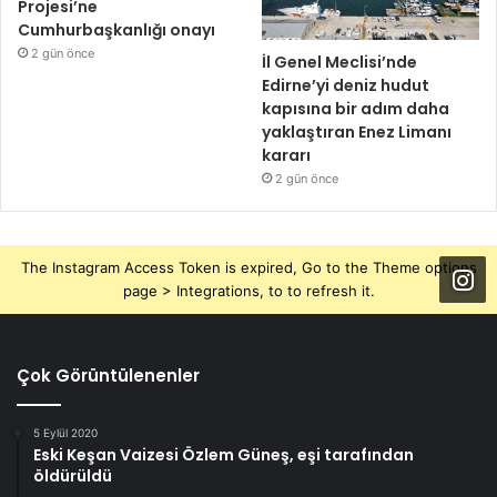
Projesi’ne
Cumhurbaşkanlığı onayı
2 gün önce
İl Genel Meclisi’nde
Edirne’yi deniz hudut
kapısına bir adım daha
yaklaştıran Enez Limanı
kararı
2 gün önce
The Instagram Access Token is expired, Go to the Theme options
page > Integrations, to to refresh it.
Çok Görüntülenenler
5 Eylül 2020
Eski Keşan Vaizesi Özlem Güneş, eşi tarafından
öldürüldü