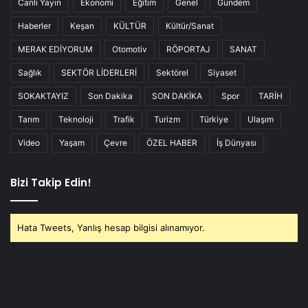
Canlı Yayın
Ekonomi
Eğitim
Genel
Gündem
Haberler
Keşan
KÜLTÜR
Kültür/Sanat
MERAK EDİYORUM
Otomotiv
RÖPORTAJ
SANAT
Sağlık
SEKTÖR LİDERLERİ
Sektörel
Siyaset
SOKAKTAYIZ
Son Dakika
SON DAKİKA
Spor
TARİH
Tarım
Teknoloji
Trafik
Turizm
Türkiye
Ulaşım
Video
Yaşam
Çevre
ÖZEL HABER
İş Dünyası
Bizi Takip Edin!
Hata Tweets, Yanlış hesap bilgisi alınamıyor.