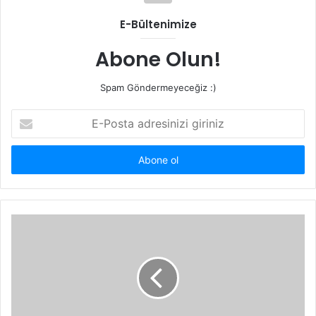
E-Bültenimize
Abone Olun!
Spam Göndermeyeceğiz :)
E-
Posta
adresinizi
giriniz