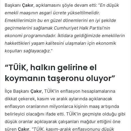
Başkanı
Çakır
, açıklamasını şöyle devam etti: “
En düşük
emekli maaşının asgari ücrete yükseltilmelidir.
Emeklilerimizin bu en güzel dönemlerini en iyi şekilde
geçirmelerini sağlamak Cumhuriyet Halk Partisi’nin
ekonomi programındadır. İktidara geldiğimizde emeklilerin
hakkettikleri yaşam kalitesini ulaşmaları için ekonomik
koşulları sağlayacağız.”
“TÜİK, halkın gelirine el
koymanın taşeronu oluyor”
İlçe Başkanı
Çakır
, TÜİK’in enflasyon hesaplamalarına
dikkat çekerek, kasım ve aralık aylarında açıklanacak
enflasyon oranlarının milyonlarca kişinin maaş artışında
belirleyici olacağını ifade etti. TÜİK’in geçmişte olduğu gibi
düşük oranlar açıklayarak çalışanları mağdur ettiğini öne
süren
Çakır
,
“TÜİK, kasım-aralık enflasyonunu düşük