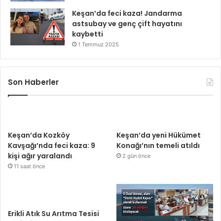
Keşan’da feci kaza! Jandarma
astsubay ve genç çift hayatını
kaybetti
1 Temmuz 2025
Son Haberler
Keşan’da Kozköy
Keşan’da yeni Hükümet
Kavşağı’nda feci kaza: 9
Konağı’nın temeli atıldı
kişi ağır yaralandı
2 gün önce
11 saat önce
Erikli Atık Su Arıtma Tesisi