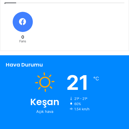
0
Fans
Hava Durumu
21
℃
Keşan
21º - 21º
60%
1.54 km/h
Açık hava