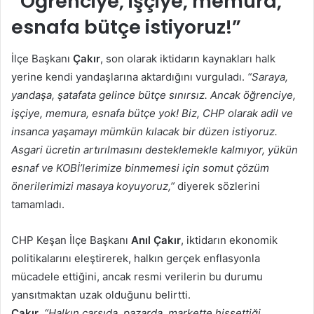
“Öğrenciye, işçiye, memura,
esnafa bütçe istiyoruz!”
İlçe Başkanı
Çakır
, son olarak iktidarın kaynakları halk
yerine kendi yandaşlarına aktardığını vurguladı.
“Saraya,
yandaşa, şatafata gelince bütçe sınırsız. Ancak öğrenciye,
işçiye, memura, esnafa
bütçe yok! Biz, CHP olarak adil ve
insanca yaşamayı mümkün kılacak bir düzen istiyoruz.
Asgari ücretin artırılmasını desteklemekle kalmıyor, yükün
esnaf ve KOBİ’lerimize binmemesi için somut çözüm
önerilerimizi masaya koyuyoruz,”
diyerek sözlerini
tamamladı.
CHP Keşan İlçe Başkanı
Anıl Çakır
, iktidarın ekonomik
politikalarını eleştirerek, halkın gerçek enflasyonla
mücadele ettiğini, ancak resmi verilerin bu durumu
yansıtmaktan uzak olduğunu belirtti.
Çakır
,
“Halkın çarşıda, pazarda, markette hissettiği