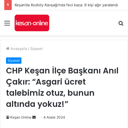
Keşan’da Kozköy Kavşağı’nda feci kaza: 9 kişi ağır yaralandı
Menü
A
y
...
Anasayfa
/
Siyaset
Siyaset
CHP Keşan İlçe Başkanı Anıl
Çakır: “Asgari ücret
talebimiz otuz, bunun
altında yokuz!”
Bir
Keşan Online
4 Aralık 2024
e-