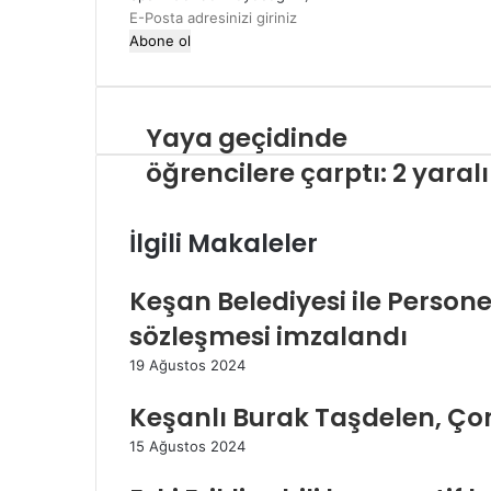
i
E
-
P
o
s
Yaya geçidinde
t
a
öğrencilere çarptı: 2 yaralı
a
d
r
İlgili Makaleler
e
s
Keşan Belediyesi ile Personel
i
n
sözleşmesi imzalandı
i
z
19 Ağustos 2024
i
g
Keşanlı Burak Taşdelen, Çor
i
15 Ağustos 2024
r
i