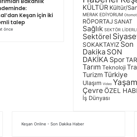
ırımları Bakanlık
KÜLTÜR
Kültür/Sa
ndeminde:
al’dan Keşan için iki
MERAK EDİYORUM
Otomot
RÖPORTAJ
SANAT
mli talep
Sağlık
at önce
SEKTÖR LİDERL
Siyase
Sektörel
Son
SOKAKTAYIZ
Dakika
SON
DAKİKA
Spor
TAR
Tarım
Tra
Teknoloji
Türkiye
Turizm
Yaşa
Ulaşım
Video
Çevre
ÖZEL HAB
İş Dünyası
Keşan Online - Son Dakika Haber