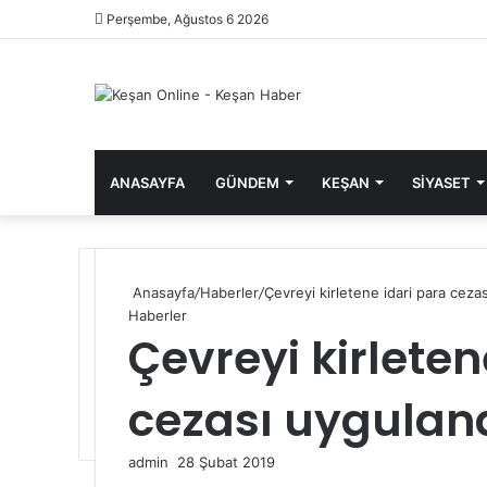
Perşembe, Ağustos 6 2026
ANASAYFA
GÜNDEM
KEŞAN
SIYASET
Anasayfa
/
Haberler
/
Çevreyi kirletene idari para ceza
Haberler
Çevreyi kirleten
cezası uygulan
admin
B
28 Şubat 2019
F
T
L
T
P
R
V
O
P
M
M
i
W
T