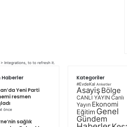
Integrations, to to refresh it.
 Haberler
Kategoriler
#EvdeKal
Anketler
Asayiş
Bölge
an’da Yeni Parti
nemi resmen
Canlı
CANLI YAYIN
ladı
Ekonomi
Yayın
Genel
at önce
Eğitim
Gündem
rne’nin sağlık
Haberler
Keş