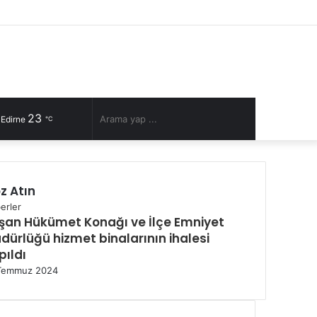
Facebook
Twitter
YouTube
Instagram
RSS
Kayıt
Rastgele
Kenar
Ol
Makale
Bölmesi
23
Rastgele
Arama
 Edirne
℃
Makale
yap
z Atın
...
erler
şan Hükümet Konağı ve İlçe Emniyet
dürlüğü hizmet binalarının ihalesi
pıldı
Temmuz 2024