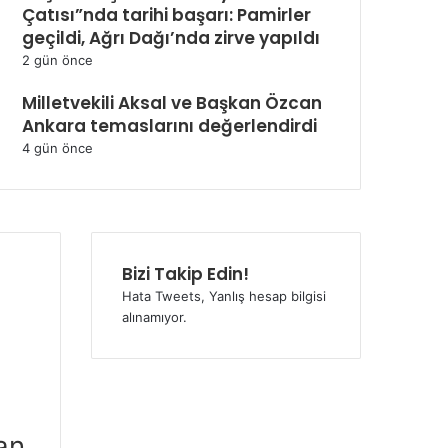
Çatısı”nda tarihi başarı: Pamirler
geçildi, Ağrı Dağı’nda zirve yapıldı
2 gün önce
Milletvekili Aksal ve Başkan Özcan
Ankara temaslarını değerlendirdi
4 gün önce
Bizi Takip Edin!
Hata Tweets, Yanlış hesap bilgisi
alınamıyor.
an