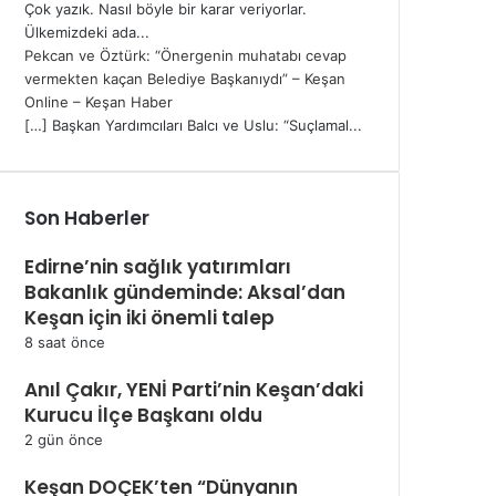
Çok yazık. Nasıl böyle bir karar veriyorlar.
Ülkemizdeki ada...
Pekcan ve Öztürk: “Önergenin muhatabı cevap
vermekten kaçan Belediye Başkanıydı” – Keşan
Online – Keşan Haber
[…] Başkan Yardımcıları Balcı ve Uslu: “Suçlamal...
Son Haberler
Edirne’nin sağlık yatırımları
Bakanlık gündeminde: Aksal’dan
Keşan için iki önemli talep
8 saat önce
Anıl Çakır, YENİ Parti’nin Keşan’daki
Kurucu İlçe Başkanı oldu
2 gün önce
Keşan DOÇEK’ten “Dünyanın