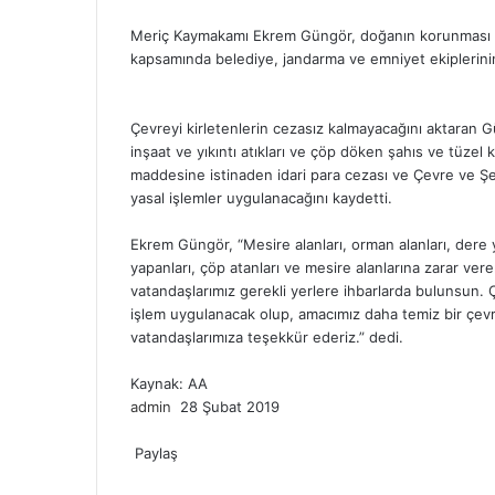
a
w
i
u
i
e
K
d
o
e
e
r
h
e
Meriç Kaymakamı Ekrem Güngör, doğanın korunması ve
c
i
n
m
n
d
o
n
c
s
s
e
a
l
kapsamında belediye, jandarma ve emniyet ekiplerinin r
e
t
k
b
t
d
n
o
k
s
s
-
t
e
b
t
e
l
e
i
t
k
e
e
e
p
s
g
o
e
d
r
r
t
a
l
t
n
n
o
A
r
Çevreyi kirletenlerin cezasız kalmayacağını aktaran Gü
o
r
I
e
k
a
g
g
s
p
a
inşaat ve yıkıntı atıkları ve çöp döken şahıs ve tüzel
k
n
s
t
s
e
e
t
p
m
maddesine istinaden idari para cezası ve Çevre ve Ş
t
e
s
r
r
a
yasal işlemler uygulanacağını kaydetti.
n
g
i
ö
Ekrem Güngör, “Mesire alanları, orman alanları, dere y
k
n
yapanları, çöp atanları ve mesire alanlarına zarar ver
i
d
vatandaşlarımız gerekli yerlere ihbarlarda bulunsun. Ç
e
işlem uygulanacak olup, amacımız daha temiz bir çevr
r
vatandaşlarımıza teşekkür ederiz.” dedi.
m
e
Kaynak: AA
k
admin
B
28 Şubat 2019
F
T
L
T
P
R
V
O
P
M
M
i
W
T
a
Paylaş
w
i
u
i
e
K
d
o
e
e
r
h
e
c
F
i
T
n
L
m
T
n
P
d
R
o
V
n
O
c
P
s
E
Y
s
e
a
l