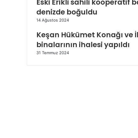
Eski Erikli sahili kooperatif
n
i
denizde boğuldu
z
14 Ağustos 2024
Keşan Hükümet Konağı ve İ
binalarının ihalesi yapıldı
31 Temmuz 2024