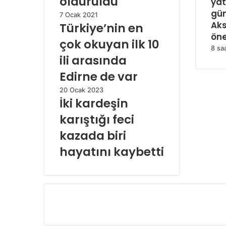
öldürüldü
yat
gü
7 Ocak 2021
Aks
Türkiye’nin en
öne
çok okuyan ilk 10
8 sa
ili arasında
Edirne de var
20 Ocak 2023
İki kardeşin
karıştığı feci
kazada biri
hayatını kaybetti