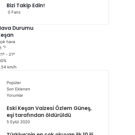
Bizi Takip Edin!
0
Fans
Hava Durumu
Keşan
çık hava
℃
1
1º - 21º
60%
1.54 km/h
Popüler
Son Eklenen
Yorumlar
Eski Keşan Vaizesi Özlem Güneş,
eşi tarafından öldürüldü
5 Eylül 2020
Türkiye’nin en çok okuyan ilk 10 ili