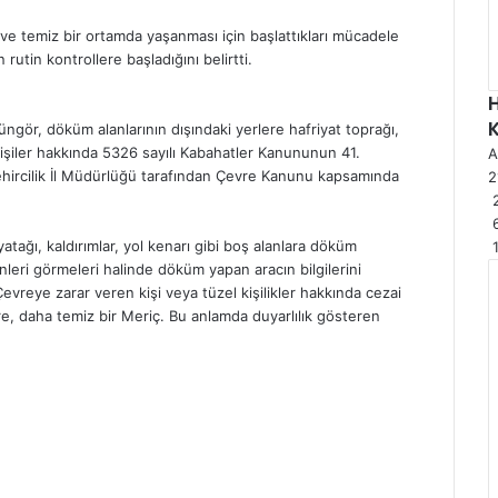
 temiz bir ortamda yaşanması için başlattıkları mücadele
utin kontrollere başladığını belirtti.
ngör, döküm alanlarının dışındaki yerlere hafriyat toprağı,
 kişiler hakkında 5326 sayılı Kabahatler Kanununun 41.
A
ehircilik İl Müdürlüğü tarafından Çevre Kanunu kapsamında
2
2
atağı, kaldırımlar, yol kenarı gibi boş alanlara döküm
enleri görmeleri halinde döküm yapan aracın bilgilerini
evreye zarar veren kişi veya tüzel kişilikler hakkında cezai
e, daha temiz bir Meriç. Bu anlamda duyarlılık gösteren