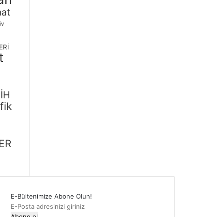
nat
iv
ERİ
t
İH
fik
m
ER
E-Bültenimize Abone Olun!
E-
Posta