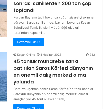
sonrası sahillerden 200 ton çöp
toplandı
Kurban Bayramı tatili boyunca yoğun ziyaretçi akınına
uğrayan Saros sahillerinde, bayram boyunca Keşan
Belediyesi Temizlik İşleri Müdürlüğü ekipleri
tarafından kapsamlı…
Devamını Oku »
Keşan Online
4 Haziran 2025
242
45 tonluk muharebe tankı
batırılan Saros Körfezi dünyanın
en önemli dalış merkezi olma
yolunda
Gemi ve uçaktan sonra Saros Körfezi’ne tank batırıldı
Saros’un dünyanın en önemli dalış merkezi olması
amaçlanıyor 45 tonluk askeri tank,…
Devamını Oku »