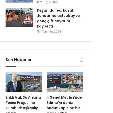
23 Eylül 2022
Keşan’da feci kaza!
Jandarma astsubay ve
genç çift hayatını
kaybetti
1 Temmuz 2025
Son Haberler
Erikli Atık Su Arıtma
İl Genel Meclisi’nde
Tesisi Projesi’ne
Edirne’yi deniz
Cumhurbaşkanlığı
hudut kapısına bir