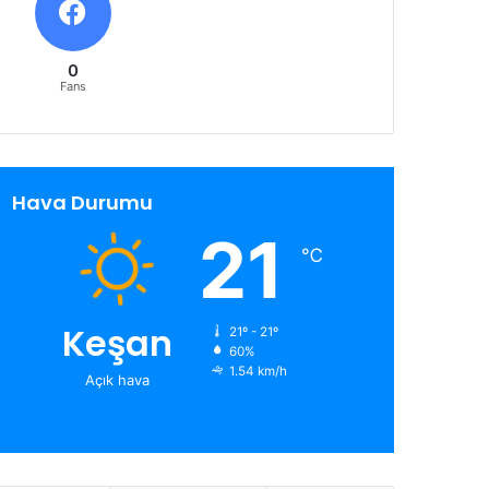
0
Fans
Hava Durumu
21
℃
Keşan
21º - 21º
60%
1.54 km/h
Açık hava