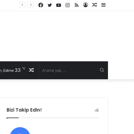
Facebook
Twitter
YouTube
Instagram
RSS
Kayıt
Rastgele
Kenar
Ol
Makale
Bölmesi
℃
33
Rastgele
Arama
, Edirne
Makale
yap
...
Bizi Takip Edin!