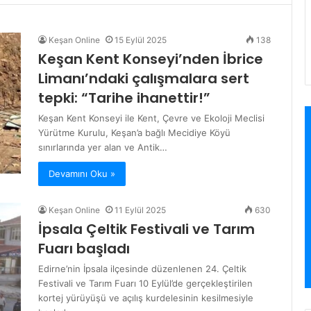
Keşan Online
15 Eylül 2025
138
Keşan Kent Konseyi’nden İbrice
Limanı’ndaki çalışmalara sert
tepki: “Tarihe ihanettir!”
Keşan Kent Konseyi ile Kent, Çevre ve Ekoloji Meclisi
Yürütme Kurulu, Keşan’a bağlı Mecidiye Köyü
sınırlarında yer alan ve Antik…
Devamını Oku »
Keşan Online
11 Eylül 2025
630
İpsala Çeltik Festivali ve Tarım
Fuarı başladı
Edirne’nin İpsala ilçesinde düzenlenen 24. Çeltik
Festivali ve Tarım Fuarı 10 Eylül’de gerçekleştirilen
kortej yürüyüşü ve açılış kurdelesinin kesilmesiyle