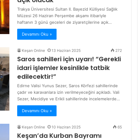
açık olacak
Trakya Üniversitesi Sultan II. Bayezid Külliyesi Sağlık
Müzesi 26 Haziran Perşembe akşamı itibariyle
haftanın 3 günü geceleri de ziyaretçilerine açık…
Devamını Oku »
Keşan Online
13 Haziran 2025
272
Saros sahilleri için uyarı! “Gerekli
idari işlemler kesinlikle tatbik
edilecektir!”
Edirne Valisi Yunus Sezer, Saros Körfezi sahillerinde
çadır ve karavanlara izin verilmeyeceğini açıkladı. Vali
Sezer, Mecidiye ve Erikli sahillerinde incelemelerde…
Devamını Oku »
Keşan Online
10 Haziran 2025
65
Keşan’da Kurban Bayramı