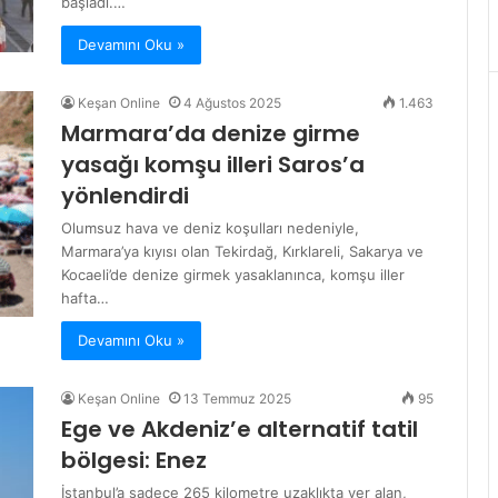
başladı.…
Devamını Oku »
Keşan Online
4 Ağustos 2025
1.463
Marmara’da denize girme
yasağı komşu illeri Saros’a
yönlendirdi
Olumsuz hava ve deniz koşulları nedeniyle,
Marmara’ya kıyısı olan Tekirdağ, Kırklareli, Sakarya ve
Kocaeli’de denize girmek yasaklanınca, komşu iller
hafta…
Devamını Oku »
Keşan Online
13 Temmuz 2025
95
Ege ve Akdeniz’e alternatif tatil
bölgesi: Enez
İstanbul’a sadece 265 kilometre uzaklıkta yer alan,