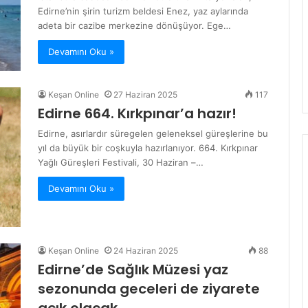
Edirne’nin şirin turizm beldesi Enez, yaz aylarında
adeta bir cazibe merkezine dönüşüyor. Ege…
Devamını Oku »
Keşan Online
27 Haziran 2025
117
Edirne 664. Kırkpınar’a hazır!
Edirne, asırlardır süregelen geleneksel güreşlerine bu
yıl da büyük bir coşkuyla hazırlanıyor. 664. Kırkpınar
Yağlı Güreşleri Festivali, 30 Haziran –…
Devamını Oku »
Keşan Online
24 Haziran 2025
88
Edirne’de Sağlık Müzesi yaz
sezonunda geceleri de ziyarete