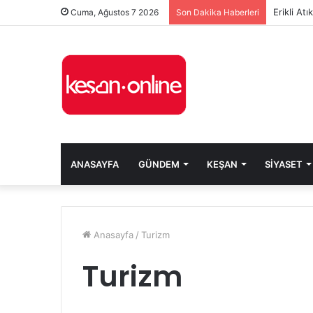
Erikli At
Cuma, Ağustos 7 2026
Son Dakika Haberleri
ANASAYFA
GÜNDEM
KEŞAN
SIYASET
Anasayfa
/
Turizm
Turizm