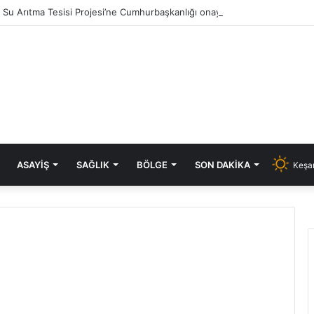
ık Su Arıtma Tesisi Projesi’ne Cumhurbaşkanlığı onayı
ASAYIŞ
SAĞLIK
BÖLGE
SON DAKIKA
Keşan