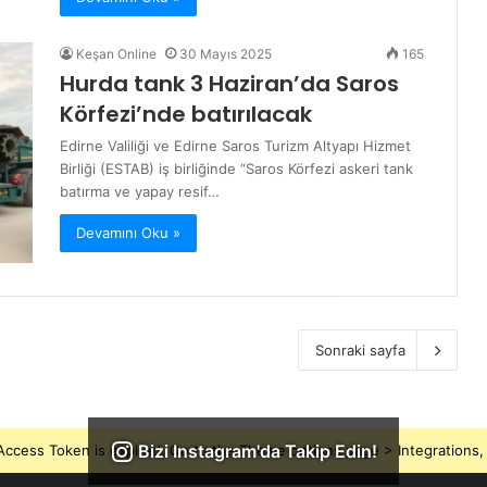
Keşan Online
30 Mayıs 2025
165
Hurda tank 3 Haziran’da Saros
Körfezi’nde batırılacak
Edirne Valiliği ve Edirne Saros Turizm Altyapı Hizmet
Birliği (ESTAB) iş birliğinde “Saros Körfezi askeri tank
batırma ve yapay resif…
Devamını Oku »
Sonraki sayfa
Bizi Instagram'da Takip Edin!
ccess Token is expired, Go to the Theme options page > Integrations, t