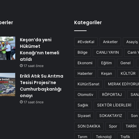
erler
Kategoriler
Keşan’da yeni
#EvdeKal
Anketler
Asayiş
Hükümet
Konağı’nın temeli
Bölge
CANLI YAYIN
Canlı 
atıldı
Ekonomi
Eğitim
Genel
17 saat önce
Haberler
Keşan
KÜLTÜR
Erikli Atık Su Arıtma
Tesisi Projesi’ne
Kültür/Sanat
MERAK EDİYOR
Cumhurbaşkanlığı
Otomotiv
RÖPORTAJ
SAN
onayı
17 saat önce
Sağlık
SEKTÖR LİDERLERİ
Siyaset
SOKAKTAYIZ
Son 
SON DAKİKA
Spor
TARİH
Tarım
Teknoloji
Trafik