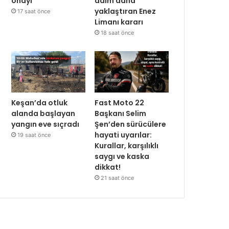
onayı
adım daha
yaklaştıran Enez
17 saat önce
Limanı kararı
18 saat önce
Keşan’da otluk
Fast Moto 22
alanda başlayan
Başkanı Selim
yangın eve sıçradı
Şen’den sürücülere
hayati uyarılar:
19 saat önce
Kurallar, karşılıklı
saygı ve kaska
dikkat!
21 saat önce