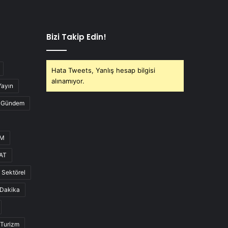
Bizi Takip Edin!
Hata Tweets, Yanlış hesap bilgisi
alınamıyor.
Yayın
Gündem
UM
AT
Sektörel
Dakika
Turizm