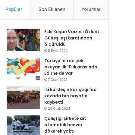
Popüler
Son Eklenen
Yorumlar
Eski Keşan Vaizesi Özlem
Güneş, eşi tarafından
öldürüldü
5 Eylül 2020
Türkiye’nin en çok
okuyan ilk 10 ili arasında
Edirne de var
7 Ocak 2021
İki kardeşin karıştığı feci
kazada biri hayatını
kaybetti
20 Ocak 2023
Çalıştığı şirkete ait
otomobili benzin
dökerek yaktı