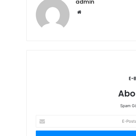
admin
Web
sitesi
E-
Abo
Spam Gö
E-
Posta
adresinizi