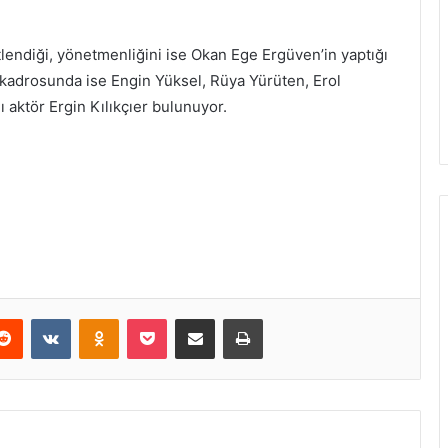
lendiği, yönetmenliğini ise Okan Ege Ergüven’in yaptığı
 kadrosunda ise Engin Yüksel, Rüya Yürüten, Erol
 aktör Ergin Kılıkçıer bulunuyor.
erest
Reddit
VKontakte
Odnoklassniki
Pocket
E-Posta ile paylaş
Yazdır