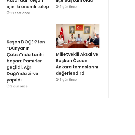
Aksal’dan Keşan
İlçe Başkanı oldu
için iki önemli talep
2 gün önce
21 saat önce
Keşan DOÇEK’ten
“Dünyanın
Milletvekili Aksal ve
Çatısı”nda tarihi
Başkan Özcan
başarı: Pamirler
Ankara temaslarını
geçildi, Ağrı
değerlendirdi
Dağı’nda zirve
yapıldı
5 gün önce
2 gün önce