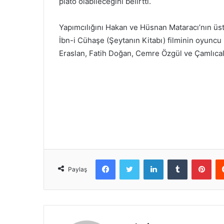
plato olabileceğini belirtti.
Yapımcılığını Hakan ve Hüsnan Mataracı’nın üst
İbn-i Cühaşe (Şeytanın Kitabı) filminin oyuncu
Eraslan, Fatih Doğan, Cemre Özgül ve Çamlıcalı
Facebook
Twitter
LinkedIn
Tumblr
Pint
Paylaş