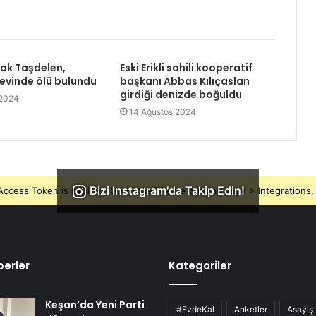
rak Taşdelen,
Eski Erikli sahili kooperatif
 evinde ölü bulundu
başkanı Abbas Kılıçaslan
girdiği denizde boğuldu
 2024
14 Ağustos 2024
Bizi Instagram'da Takip Edin!
ccess Token is expired, Go to the Theme options page > Integrations, t
erler
Kategoriler
Keşan’da Yeni Parti
#EvdeKal
Anketler
Asayiş