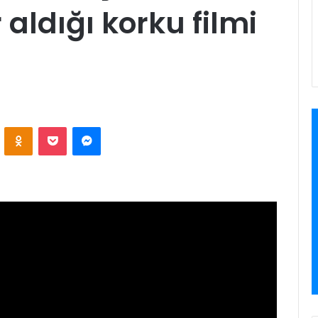
aldığı korku filmi
VKontakte
Odnoklassniki
Pocket
Messenger