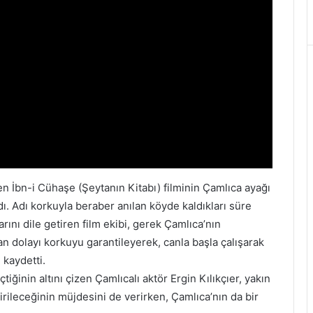
en İbn-i Cühaşe (Şeytanın Kitabı) filminin Çamlıca ayağı
ı. Adı korkuyla beraber anılan köyde kaldıkları süre
nı dile getiren film ekibi, gerek Çamlıca’nın
 dolayı korkuyu garantileyerek, canla başla çalışarak
 kaydetti.
tiğinin altını çizen Çamlıcalı aktör Ergin Kılıkçıer, yakın
ileceğinin müjdesini de verirken, Çamlıca’nın da bir