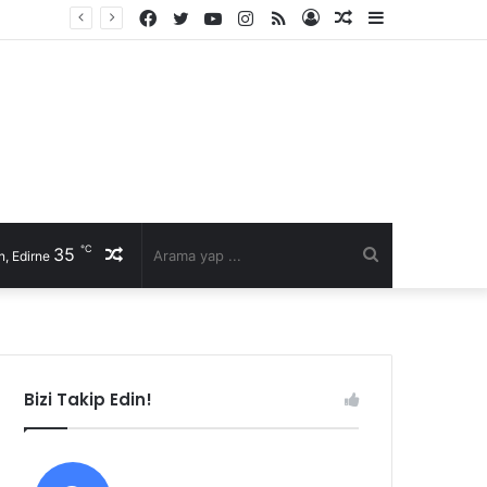
Facebook
Twitter
YouTube
Instagram
RSS
Kayıt
Rastgele
Kenar
li talep
Ol
Makale
Bölmesi
℃
35
Rastgele
Arama
, Edirne
Makale
yap
...
Bizi Takip Edin!