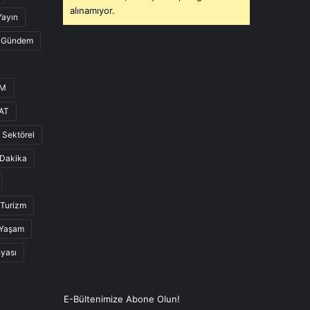
alınamıyor.
Yayın
Gündem
UM
AT
Sektörel
Dakika
Turizm
Yaşam
nyası
E-Bültenimize Abone Olun!