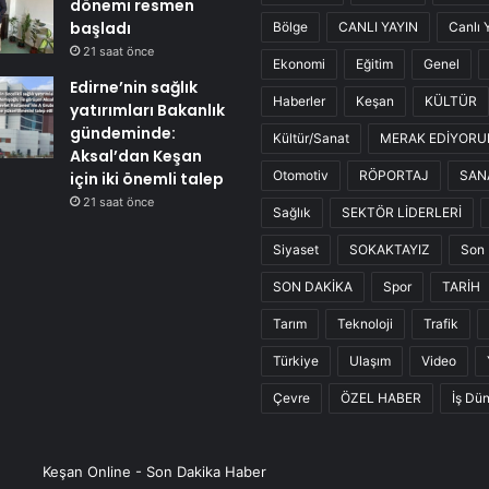
dönemi resmen
başladı
Bölge
CANLI YAYIN
Canlı 
21 saat önce
Ekonomi
Eğitim
Genel
Edirne’nin sağlık
Haberler
Keşan
KÜLTÜR
yatırımları Bakanlık
gündeminde:
Kültür/Sanat
MERAK EDİYOR
Aksal’dan Keşan
Otomotiv
RÖPORTAJ
SAN
için iki önemli talep
21 saat önce
Sağlık
SEKTÖR LİDERLERİ
Siyaset
SOKAKTAYIZ
Son 
SON DAKİKA
Spor
TARİH
Tarım
Teknoloji
Trafik
Türkiye
Ulaşım
Video
Çevre
ÖZEL HABER
İş Dü
Keşan Online - Son Dakika Haber