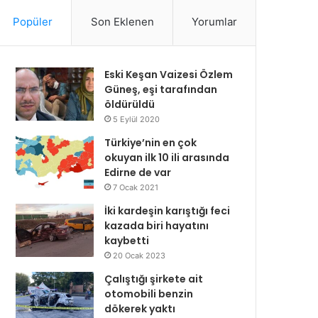
Popüler
Son Eklenen
Yorumlar
Eski Keşan Vaizesi Özlem
Güneş, eşi tarafından
öldürüldü
5 Eylül 2020
Türkiye’nin en çok
okuyan ilk 10 ili arasında
Edirne de var
7 Ocak 2021
İki kardeşin karıştığı feci
kazada biri hayatını
kaybetti
20 Ocak 2023
Çalıştığı şirkete ait
otomobili benzin
dökerek yaktı