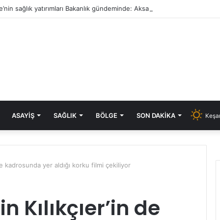
e’nin sağlık yatırımları Bakanlık gündeminde: Aksal’dan Keşan için iki önem
ASAYIŞ
SAĞLIK
BÖLGE
SON DAKIKA
Keşan
de kadrosunda yer aldığı korku filmi çekiliyor
n Kılıkçıer’in de