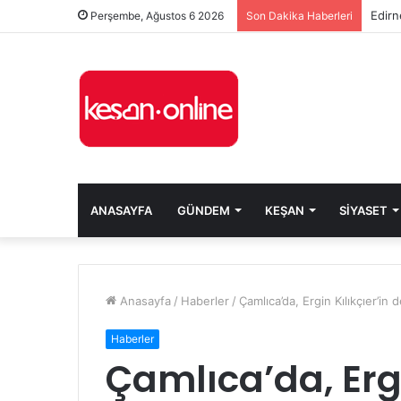
Edirn
Perşembe, Ağustos 6 2026
Son Dakika Haberleri
ANASAYFA
GÜNDEM
KEŞAN
SIYASET
Anasayfa
/
Haberler
/
Çamlıca’da, Ergin Kılıkçıer’in 
Haberler
Çamlıca’da, Ergi