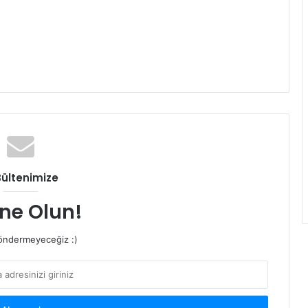
Bültenimize
ne Olun!
ndermeyeceğiz :)