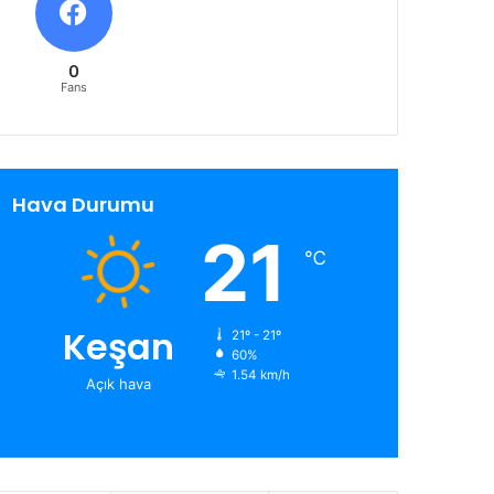
0
Fans
Hava Durumu
21
℃
Keşan
21º - 21º
60%
1.54 km/h
Açık hava