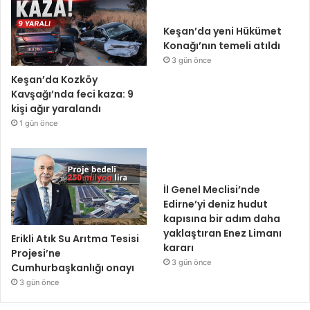
Keşan’da yeni Hükümet
Konağı’nın temeli atıldı
3 gün önce
Keşan’da Kozköy
Kavşağı’nda feci kaza: 9
kişi ağır yaralandı
1 gün önce
İl Genel Meclisi’nde
Edirne’yi deniz hudut
kapısına bir adım daha
yaklaştıran Enez Limanı
Erikli Atık Su Arıtma Tesisi
kararı
Projesi’ne
3 gün önce
Cumhurbaşkanlığı onayı
3 gün önce