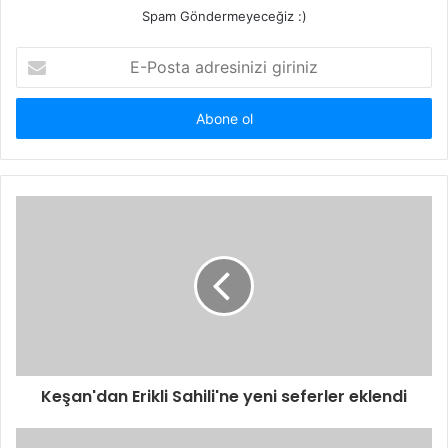
Spam Göndermeyeceğiz :)
E
-
P
o
s
t
a
a
d
r
e
s
i
n
i
z
i
Keşan'dan Erikli Sahili'ne yeni seferler eklendi
g
i