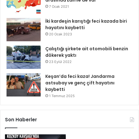
arasında Edirne de var
7 Ocak 2021
İki kardeşin karıştığı feci kazada biri
hayatını kaybetti
20 Ocak 2023
Çalıştığı şirkete ait otomobili benzin
dökerek yaktı
23 Eylül 2022
Keşan’da feci kaza! Jandarma
astsubay ve genç çift hayatını
kaybetti
1 Temmuz 2025
Son Haberler