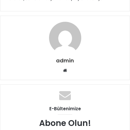
admin
W
e
b
s
i
t
E-Bültenimize
e
s
Abone Olun!
i