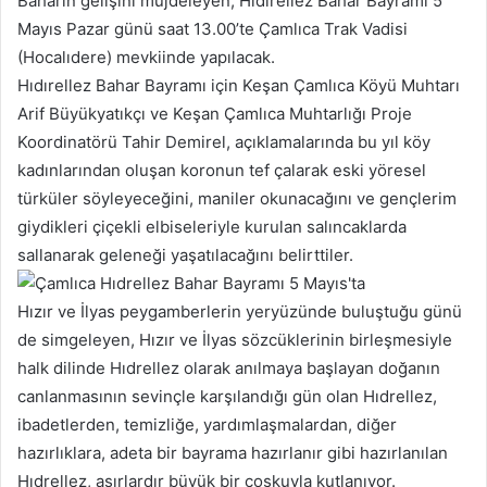
Baharın gelişini müjdeleyen, Hıdırellez Bahar Bayramı 5
p
Mayıs Pazar günü saat 13.00’te Çamlıca Trak Vadisi
o
(Hocalıdere) mevkiinde yapılacak.
s
Hıdırellez Bahar Bayramı için Keşan Çamlıca Köyü Muhtarı
t
a
Arif Büyükyatıkçı ve Keşan Çamlıca Muhtarlığı Proje
g
Koordinatörü Tahir Demirel, açıklamalarında bu yıl köy
ö
kadınlarından oluşan koronun tef çalarak eski yöresel
n
türküler söyleyeceğini, maniler okunacağını ve gençlerim
d
giydikleri çiçekli elbiseleriyle kurulan salıncaklarda
e
sallanarak geleneği yaşatılacağını belirttiler.
r
m
Hızır ve İlyas peygamberlerin yeryüzünde buluştuğu günü
e
de simgeleyen, Hızır ve İlyas sözcüklerinin birleşmesiyle
k
halk dilinde Hıdrellez olarak anılmaya başlayan doğanın
canlanmasının sevinçle karşılandığı gün olan Hıdrellez,
ibadetlerden, temizliğe, yardımlaşmalardan, diğer
hazırlıklara, adeta bir bayrama hazırlanır gibi hazırlanılan
Hıdrellez, asırlardır büyük bir coşkuyla kutlanıyor.