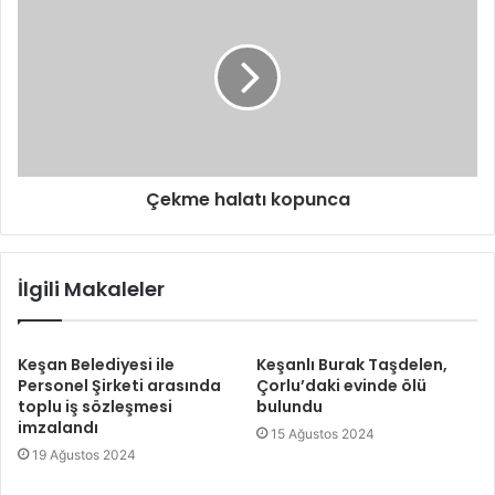
r
i
n
i
z
Çekme halatı kopunca
İlgili Makaleler
Keşan Belediyesi ile
Keşanlı Burak Taşdelen,
Personel Şirketi arasında
Çorlu’daki evinde ölü
toplu iş sözleşmesi
bulundu
imzalandı
15 Ağustos 2024
19 Ağustos 2024