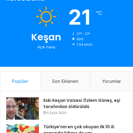
21
℃
Keşan
21º - 21º
60%
1.54 km/h
Açık hava
Popüler
Son Eklenen
Yorumlar
Eski Keşan Vaizesi Özlem Güneş, eşi
tarafından öldürüldü
5 Eylül 2020
Türkiye’nin en çok okuyan ilk 10 ili