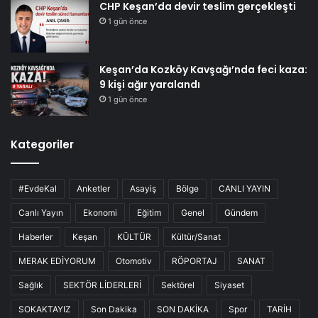
CHP Keşan’da devir teslim gerçekleşti
1 gün önce
Keşan’da Kozköy Kavşağı’nda feci kaza:
9 kişi ağır yaralandı
1 gün önce
Kategoriler
#EvdeKal
Anketler
Asayiş
Bölge
CANLI YAYIN
Canlı Yayın
Ekonomi
Eğitim
Genel
Gündem
Haberler
Keşan
KÜLTÜR
Kültür/Sanat
MERAK EDİYORUM
Otomotiv
RÖPORTAJ
SANAT
Sağlık
SEKTÖR LİDERLERİ
Sektörel
Siyaset
SOKAKTAYIZ
Son Dakika
SON DAKİKA
Spor
TARİH