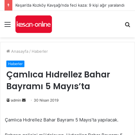
Keşan’da Kozköy Kavşağı’nda feci kaza: 9 kişi ağır yaralandı
Menü
A
y
...
Anasayfa
/
Haberler
Haberler
Çamlıca Hıdrellez Bahar
Bayramı 5 Mayıs’ta
admin
B
30 Nisan 2019
i
r
Çamlıca Hıdrellez Bahar Bayramı 5 Mayıs’ta yapılacak.
e
-