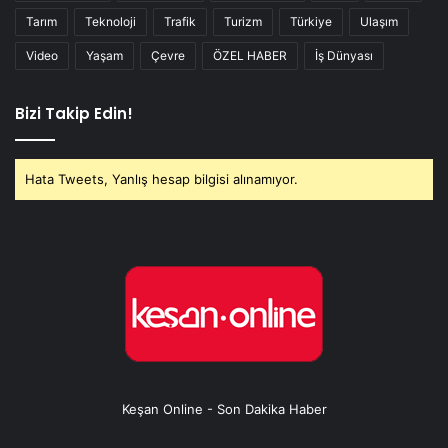
Tarım
Teknoloji
Trafik
Turizm
Türkiye
Ulaşım
Video
Yaşam
Çevre
ÖZEL HABER
İş Dünyası
Bizi Takip Edin!
Hata Tweets, Yanlış hesap bilgisi alınamıyor.
Keşan Online - Son Dakika Haber