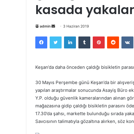
kasada yakala
admin
B
3 Haziran 2019
i
Facebook
Twitter
LinkedIn
Tumblr
Pinterest
Reddit
VK
r
e
-
p
Keşan’da daha önceden çaldığı bisikletin paras
o
s
30 Mayıs Perşembe günü Keşan’da bir alışveriş
t
yapılan araştırmalar sonucunda Asayiş Büro eki
a
Y.P. olduğu güvenlik kameralarından alınan görü
g
mağazasına gidip çaldığı bisikletin parasını öde
ö
n
17.30’da şahsı, markette bulunduğu sırada yaka
d
Savcısının talimatıyla gözaltına alırken, söz kon
e
r