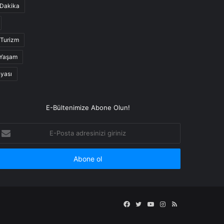
Dakika
Turizm
Yaşam
nyası
E-Bültenimize Abone Olun!
-
osta
dresinizi
iriniz
Facebook
Twitter
YouTube
Instagram
RSS