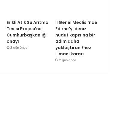
Erikli Atık Su Arıtma
İl Genel Meclisi’nde
Tesisi Projesi’ne
Edirne’yi deniz
Cumhurbaşkanlığı
hudut kapısına bir
onayı
adım daha
yaklaştıran Enez
2 gün önce
Limanı kararı
2 gün önce