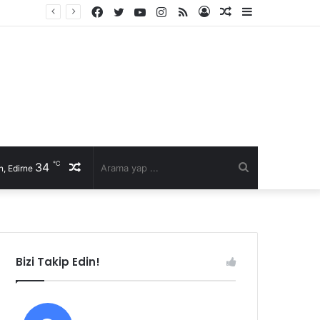
Facebook
Twitter
YouTube
Instagram
RSS
Kayıt
Rastgele
Kenar
Ol
Makale
Bölmesi
℃
34
Rastgele
Arama
, Edirne
Makale
yap
...
Bizi Takip Edin!