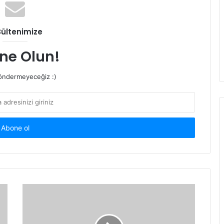
Bültenimize
ne Olun!
ndermeyeceğiz :)