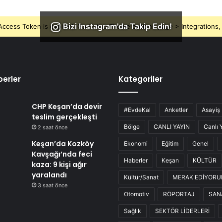
Bizi Instagram'da Takip Edin!
ccess Token is expired, Go to the Theme options page > Integrations, t
erler
Kategoriler
CHP Keşan’da devir
#EvdeKal
Anketler
Asayiş
teslim gerçekleşti
Bölge
CANLI YAYIN
Canlı 
2 saat önce
Keşan’da Kozköy
Ekonomi
Eğitim
Genel
Kavşağı’nda feci
Haberler
Keşan
KÜLTÜR
kaza: 9 kişi ağır
yaralandı
Kültür/Sanat
MERAK EDİYOR
3 saat önce
Otomotiv
RÖPORTAJ
SAN
Sağlık
SEKTÖR LİDERLERİ