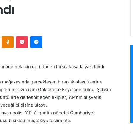
ndı
ontakte
Odnoklassniki
Pocket
Messenger
ını ödemek için geri dönen hırsız kasada yakalandı.
 mağazasında gerçekleşen hırsızlık olayı üzerine
pleri hırsızın izini Gökçetepe Köyü’nde buldu. Şahsın
ntülerle de tespit eden ekipler, Y.P’nin alışveriş
yeceği bilgisine ulaştı.
layan polis, Y.P.’Yİ günün nöbetçi Cumhuriyet
usu bisikleti müştekiye teslim etti.