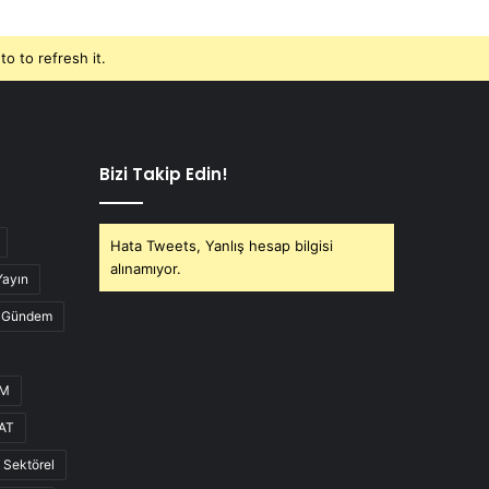
o to refresh it.
Bizi Takip Edin!
Hata Tweets, Yanlış hesap bilgisi
alınamıyor.
Yayın
Gündem
UM
AT
Sektörel