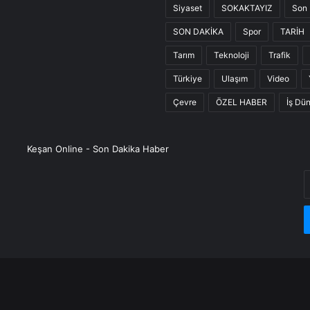
Siyaset
SOKAKTAYIZ
Son 
SON DAKİKA
Spor
TARİH
Tarım
Teknoloji
Trafik
Türkiye
Ulaşım
Video
Çevre
ÖZEL HABER
İş Dü
Keşan Online - Son Dakika Haber
E
P
a
g