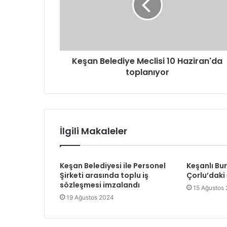
n
i
z
i
g
Keşan Belediye Meclisi 10 Haziran'da
i
toplanıyor
r
i
n
i
z
İlgili Makaleler
Keşan Belediyesi ile Personel
Keşanlı Bu
Şirketi arasında toplu iş
Çorlu’daki
sözleşmesi imzalandı
15 Ağustos
19 Ağustos 2024