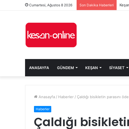
Keşan
Cumartesi, Ağustos 8 2026
Son Dakika Haberleri
ANASAYFA
GÜNDEM
KEŞAN
SIYASET
Anasayfa
/
Haberler
/
Çaldığı bisikletin parasını ö
Haberler
Çaldığı bisiklet