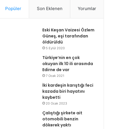
Popüler
Son Eklenen
Yorumlar
Eski Keşan Vaizesi Özlem
Güneş, eşi tarafından
öldürüldü
5 Eylül 2020
Türkiye’nin en çok
okuyan ilk 10 ili arasında
Edirne de var
7 Ocak 2021
İki kardeşin karıştığı feci
kazada biri hayatını
kaybetti
20 Ocak 2023
Çalıştığı şirkete ait
otomobili benzin
dökerek yaktı