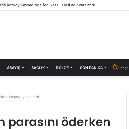
’da Kozköy Kavşağı’nda feci kaza: 9 kişi ağır yaralandı
ASAYIŞ
SAĞLIK
BÖLGE
SON DAKIKA
Keşan
derken kasada yakalandı
in parasını öderken