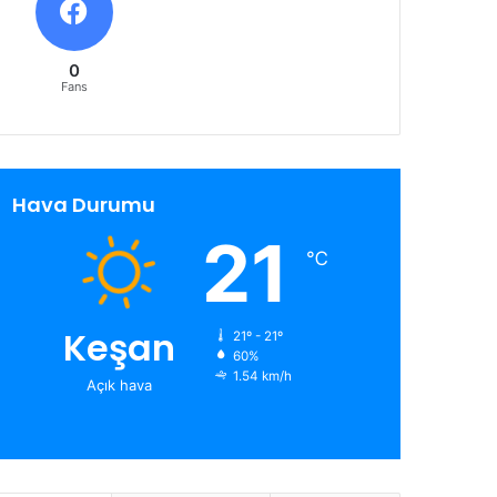
0
Fans
Hava Durumu
21
℃
Keşan
21º - 21º
60%
1.54 km/h
Açık hava