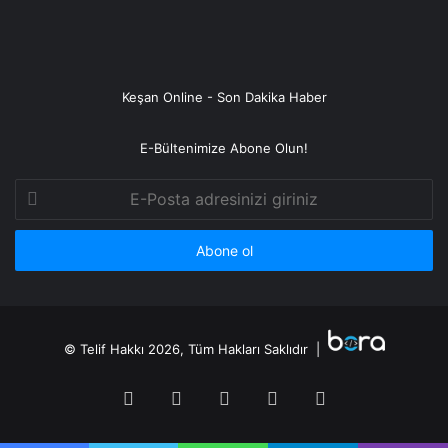
Keşan Online - Son Dakika Haber
E-Bültenimize Abone Olun!
E-
Posta
adresinizi
giriniz
© Telif Hakkı 2026, Tüm Hakları Saklıdır |
Facebook
Twitter
YouTube
Instagram
RSS