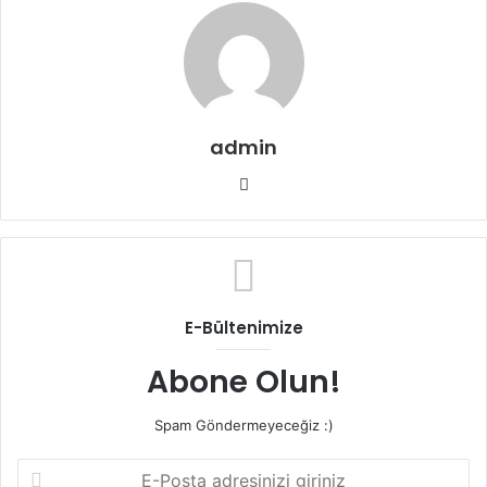
admin
Web
sitesi
E-Bültenimize
Abone Olun!
Spam Göndermeyeceğiz :)
E-