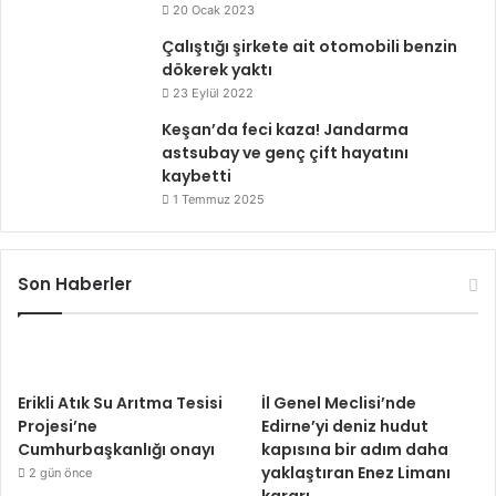
20 Ocak 2023
Çalıştığı şirkete ait otomobili benzin
dökerek yaktı
23 Eylül 2022
Keşan’da feci kaza! Jandarma
astsubay ve genç çift hayatını
kaybetti
1 Temmuz 2025
Son Haberler
Erikli Atık Su Arıtma Tesisi
İl Genel Meclisi’nde
Projesi’ne
Edirne’yi deniz hudut
Cumhurbaşkanlığı onayı
kapısına bir adım daha
yaklaştıran Enez Limanı
2 gün önce