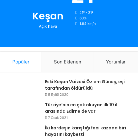
Keşan
21º - 21º
60%
1.54 km/h
Açık hava
Popüler
Son Eklenen
Yorumlar
Eski Keşan Vaizesi Özlem Güneş, eşi
tarafından öldürüldü
5 Eylül 2020
Türkiye’nin en çok okuyan ilk 10 ili
arasında Edirne de var
7 Ocak 2021
İki kardeşin karıştığı feci kazada biri
hayatını kaybetti