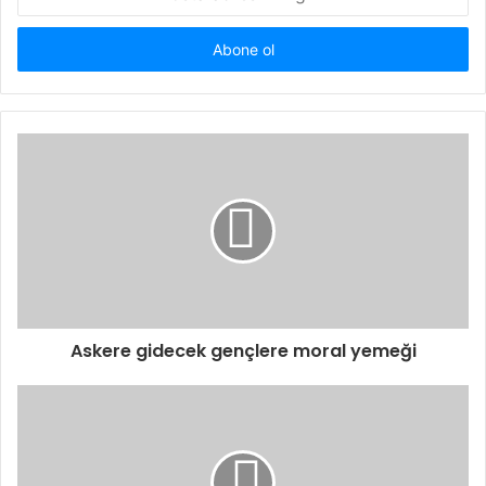
Posta
adresinizi
giriniz
Askere gidecek gençlere moral yemeği