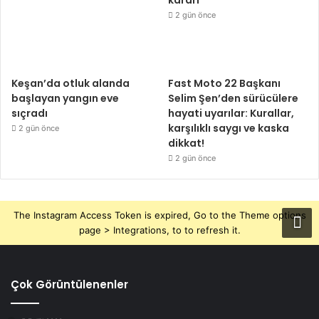
kararı
2 gün önce
Keşan’da otluk alanda
Fast Moto 22 Başkanı
başlayan yangın eve
Selim Şen’den sürücülere
sıçradı
hayati uyarılar: Kurallar,
karşılıklı saygı ve kaska
2 gün önce
dikkat!
2 gün önce
The Instagram Access Token is expired, Go to the Theme options
page > Integrations, to to refresh it.
Çok Görüntülenenler