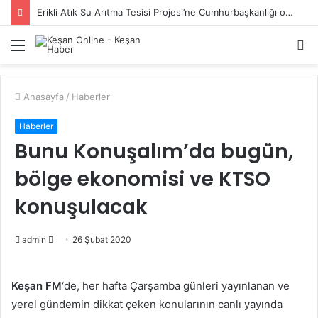
Erikli Atık Su Arıtma Tesisi Projesi’ne Cumhurbaşkanlığı onayı
Menü
A
y
...
Anasayfa
/
Haberler
Haberler
Bunu Konuşalım’da bugün,
bölge ekonomisi ve KTSO
konuşulacak
Bir
admin
26 Şubat 2020
e-
posta
Keşan FM
‘de, her hafta Çarşamba günleri yayınlanan ve
göndermek
yerel gündemin dikkat çeken konularının canlı yayında