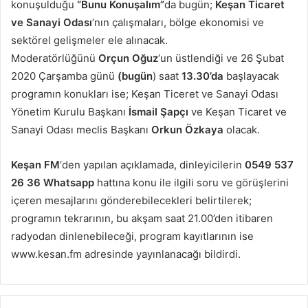
konuşulduğu
“Bunu Konuşalım”
da bugün;
Keşan Ticaret
ve Sanayi Odası
‘nın çalışmaları, bölge ekonomisi ve
sektörel gelişmeler ele alınacak.
Moderatörlüğünü
Orçun Oğuz
‘un üstlendiği ve 26 Şubat
2020 Çarşamba günü
(bugün
) saat
13.30’da
başlayacak
programın konukları ise; Keşan Ticeret ve Sanayi Odası
Yönetim Kurulu Başkanı
İsmail Şapçı
ve Keşan Ticaret ve
Sanayi Odası meclis Başkanı
Orkun Özkaya
olacak.
Keşan FM
‘den yapılan açıklamada, dinleyicilerin
0549 537
26 36 Whatsapp
hattına konu ile ilgili soru ve görüşlerini
içeren mesajlarını gönderebilecekleri belirtilerek;
programın tekrarının, bu akşam saat 21.00’den itibaren
radyodan dinlenebileceği, program kayıtlarının ise
www.kesan.fm adresinde yayınlanacağı bildirdi.