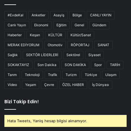
#EvdeKal
Anketler
Asayiş
Bölge
CANLI YAYIN
Canlı Yayın
Ekonomi
Eğitim
Genel
Gündem
Haberler
Keşan
KÜLTÜR
Kültür/Sanat
MERAK EDİYORUM
Otomotiv
RÖPORTAJ
SANAT
Sağlık
SEKTÖR LİDERLERİ
Sektörel
Siyaset
SOKAKTAYIZ
Son Dakika
SON DAKİKA
Spor
TARİH
Tarım
Teknoloji
Trafik
Turizm
Türkiye
Ulaşım
Video
Yaşam
Çevre
ÖZEL HABER
İş Dünyası
Bizi Takip Edin!
Hata Tweets, Yanlış hesap bilgisi alınamıyor.