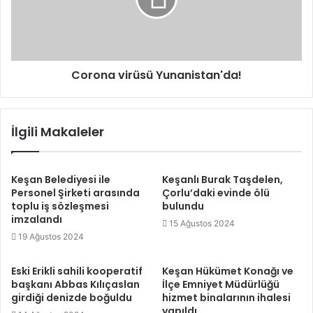
Corona virüsü Yunanistan'da!
İlgili Makaleler
Keşan Belediyesi ile
Keşanlı Burak Taşdelen,
Personel Şirketi arasında
Çorlu’daki evinde ölü
toplu iş sözleşmesi
bulundu
imzalandı
15 Ağustos 2024
19 Ağustos 2024
Eski Erikli sahili kooperatif
Keşan Hükümet Konağı ve
başkanı Abbas Kılıçaslan
İlçe Emniyet Müdürlüğü
girdiği denizde boğuldu
hizmet binalarının ihalesi
yapıldı